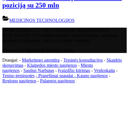
poziciją su 250 mln
MEDICINOS TECHNOLOGIJOS
WEBSTUDIO.LT © SKAITMENINIO MARKETINGO
PASLAUGOS. SEO tekstų rašymas, turinio kūrimas, straipsnių
rašymas ir talpinimas į mūsų valdomas svetaines.
Powered by
PressBook Masonry Blogs
Draugai: -
Marketingo agentūra
-
Teisinės konsultacijos
-
Skaidrių
skenavimas
-
Klaipedos miesto naujienos
-
Miesto
naujienos
-
Saulius Narbutas
-
Įvaizdžio kūrimas
-
Veidoskaita
-
Teniso treniruotės
- Pranešimai spaudai -
Kauno naujienos
-
Regionų naujienos
-
Palangos naujienos