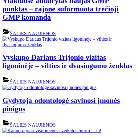
Ylakiuose atidarytas naujas GMP
punktas – rajone suformuota trečioji
GMP komanda
ŠALIES NAUJIENOS
Vyskupo Dariaus Trijonio vizitas
ligoninėje – vilties ir dvasingumo ženklas
ŠALIES NAUJIENOS
Gydytoja-odontologė savinosi įmonės
pinigus
ŠALIES NAUJIENOS