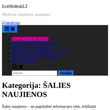
Skip
EcoMedical.LT
to
Medicina, naujienos, paslaugos
content
ŠALIES NAUJIENOS
SVEIKATINIMO PRATIMAI
SVEIKA GYVENSENA
MEDICINOS TECHNOLOGIJOS
MOKSLINIAI ATRADIMAI
PASLAUGOS
Toggle
search
Ieškoti:
form
Kategorija:
ŠALIES
NAUJIENOS
Šalies naujienos – tai pagrindinė informacijos sritis, leidžianti