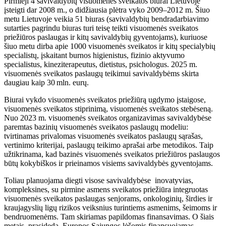
Pirmieji 4 savivaldybių visuomenės sveikatos biurai Lietuvoje
įsteigti dar 2008 m., o didžiausia plėtra vyko 2009–2012 m. Šiuo
metu Lietuvoje veikia 51 biuras (savivaldybių bendradarbiavimo
sutarties pagrindu biuras turi teisę teikti visuomenės sveikatos
priežiūros paslaugas ir kitų savivaldybių gyventojams), kuriuose
šiuo metu dirba apie 1000 visuomenės sveikatos ir kitų specialybių
specialistų, įskaitant burnos higienistus, fizinio aktyvumo
specialistus, kineziterapeutus, dietistus, psichologus. 2025 m.
visuomenės sveikatos paslaugų teikimui savivaldybėms skirta
daugiau kaip 30 mln. eurų.
Biurai vykdo visuomenės sveikatos priežiūrą ugdymo įstaigose,
visuomenės sveikatos stiprinimą, visuomenės sveikatos stebėseną.
Nuo 2023 m. visuomenės sveikatos organizavimas savivaldybėse
paremtas bazinių visuomenės sveikatos paslaugų modeliu:
tvirtinamas privalomas visuomenės sveikatos paslaugų sąrašas,
vertinimo kriterijai, paslaugų teikimo aprašai arbe metodikos. Taip
užtikrinama, kad bazinės visuomenės sveikatos priežiūros paslaugos
būtų kokybiškos ir prieinamos visiems savivaldybės gyventojams.
Toliau planuojama diegti visose savivaldybėse inovatyvias,
kompleksines, su pirmine asmens sveikatos priežiūra integruotas
visuomenės sveikatos paslaugas senjorams, onkologinių, širdies ir
kraujagyslių ligų rizikos veiksnius turintiems asmenims, šeimoms ir
bendruomenėms. Tam skiriamas papildomas finansavimas. O šiais
metais prasideda Europos Sąjungos lėšomis finansuojamas