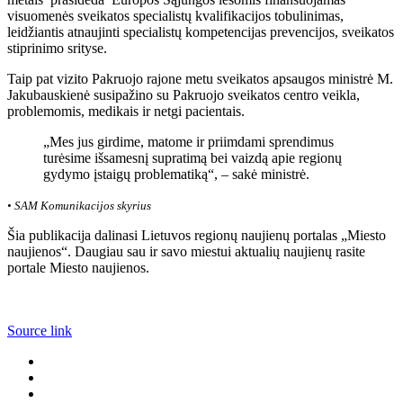
visuomenės sveikatos specialistų kvalifikacijos tobulinimas,
leidžiantis atnaujinti specialistų kompetencijas prevencijos, sveikatos
stiprinimo srityse.
Taip pat vizito Pakruojo rajone metu sveikatos apsaugos ministrė M.
Jakubauskienė susipažino su Pakruojo sveikatos centro veikla,
problemomis, medikais ir netgi pacientais.
„Mes jus girdime, matome ir priimdami sprendimus
turėsime išsamesnį supratimą bei vaizdą apie regionų
gydymo įstaigų problematiką“, – sakė ministrė.
• SAM Komunikacijos skyrius
Šia publikacija dalinasi Lietuvos regionų naujienų portalas „Miesto
naujienos“. Daugiau sau ir savo miestui aktualių naujienų rasite
portale Miesto naujienos.
Source link