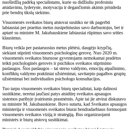
nuoširdžią padėką specialistams, kurie su didžiuliu profesiniu
atsidavimu, lyderyste, motyvacija ir degančiomis akimis prisideda
prie bendrų tikslų siekimo.
Visuomenės sveikatos biurų atstovai susitiko ne tik pagerbti
labiausiai per praeitus metus nusipelniusius savo darbuotojus, bet ir
aptarė su ministre M. Jakubauskiene labiausiai rūpimus savo srities
klausimus.
Biurų veikla per pastaruosius metus plėtėsi, daugėjo krypčių,
siekiant stiprinti visuomenės psichologinę gerovę. Nuo 2020 m.
visuomenės sveikatos biuruose gyventojams nemokamai pradėtos
teikti psichologinės gerovės ir psichikos sveikatos stiprinimo
paslaugos. Šios paslaugos – tai streso valdymo, emocijų atpažinimo,
konfliktų valdymo praktiniai užsiėmimai, savitarpio pagalbos grupių
užsiėmimai bei individualios psichologo konsultacijos.
Tuo tarpu visuomenės sveikatos biurų specialistai, kaip dalinosi
susitikime, neretai jaučiasi patys atsidūrę sveikatos apsaugos
sistemos paribyje įvairiomis prasmėmis. Apie tai jie atvirai diskutavo
su ministre M. Jakubauskiene. Buvo sutarta, kad Sveikatos apsaugos
ministerija ir visuomenės sveikatos biurai bendradarbiaus formuojant
visuomenės sveikatos viziją ir strategiją. Bus organizuojami
ministrės ir biurų atstovų susitikimai.