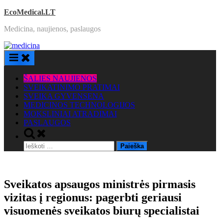
Skip
EcoMedical.LT
to
Medicina, naujienos, paslaugos
content
ŠALIES NAUJIENOS
SVEIKATINIMO PRATIMAI
SVEIKA GYVENSENA
MEDICINOS TECHNOLOGIJOS
MOKSLINIAI ATRADIMAI
PASLAUGOS
Toggle
search
Ieškoti:
form
Sveikatos apsaugos ministrės pirmasis
vizitas į regionus: pagerbti geriausi
visuomenės sveikatos biurų specialistai