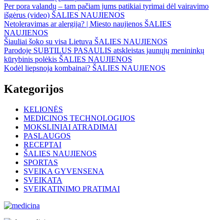
Per pora valandų – tam pačiam jums patikiai tyrimai dėl vairavimo
išgėrus (video)
ŠALIES NAUJIENOS
Netoleravimas ar alergija? | Miesto naujienos
ŠALIES
NAUJIENOS
Šiauliai šoko su visa Lietuva
ŠALIES NAUJIENOS
Parodoje SUBTILUS PASAULIS atskleistas jaunųjų menininkų
kūrybinis polėkis
ŠALIES NAUJIENOS
Kodėl liepsnoja kombainai?
ŠALIES NAUJIENOS
Kategorijos
KELIONĖS
MEDICINOS TECHNOLOGIJOS
MOKSLINIAI ATRADIMAI
PASLAUGOS
RECEPTAI
ŠALIES NAUJIENOS
SPORTAS
SVEIKA GYVENSENA
SVEIKATA
SVEIKATINIMO PRATIMAI