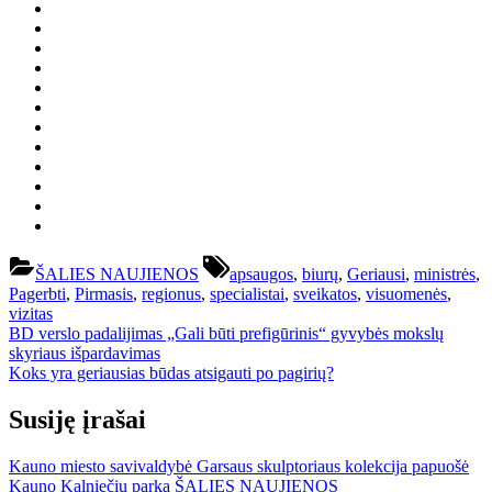
Tags:
ŠALIES NAUJIENOS
apsaugos
,
biurų
,
Geriausi
,
ministrės
,
Pagerbti
,
Pirmasis
,
regionus
,
specialistai
,
sveikatos
,
visuomenės
,
vizitas
Navigacija
Previous
BD verslo padalijimas „Gali būti prefigūrinis“ gyvybės mokslų
Post:
skyriaus išpardavimas
tarp
Next
Koks yra geriausias būdas atsigauti po pagirių?
įrašų
Post:
Susiję įrašai
Kauno miesto savivaldybė Garsaus skulptoriaus kolekcija papuošė
Kauno Kalniečių parką
ŠALIES NAUJIENOS