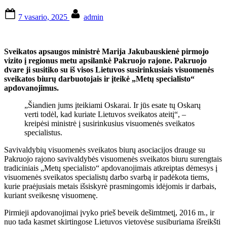
Posted
By
7 vasario, 2025
admin
on
Sveikatos apsaugos ministrė Marija Jakubauskienė pirmojo
vizito į regionus metu apsilankė Pakruojo rajone. Pakruojo
dvare ji susitiko su iš visos Lietuvos susirinkusiais visuomenės
sveikatos biurų darbuotojais ir įteikė „Metų specialisto“
apdovanojimus.
„Šiandien jums įteikiami Oskarai. Ir jūs esate tų Oskarų
verti todėl, kad kuriate Lietuvos sveikatos ateitį“, –
kreipėsi ministrė į susirinkusius visuomenės sveikatos
specialistus.
Savivaldybių visuomenės sveikatos biurų asociacijos drauge su
Pakruojo rajono savivaldybės visuomenės sveikatos biuru surengtais
tradiciniais „Metų specialisto“ apdovanojimais atkreiptas dėmesys į
visuomenės sveikatos specialistų darbo svarbą ir padėkota tiems,
kurie praėjusiais metais išsiskyrė prasmingomis idėjomis ir darbais,
kuriant sveikesnę visuomenę.
Pirmieji apdovanojimai įvyko prieš beveik dešimtmetį, 2016 m., ir
nuo tada kasmet skirtingose Lietuvos vietovėse susiburiama išreikšti