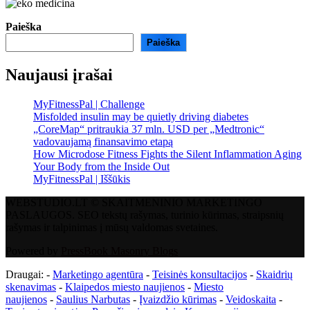
Paieška
Paieška
Naujausi įrašai
MyFitnessPal | Challenge
Misfolded insulin may be quietly driving diabetes
„CoreMap“ pritraukia 37 mln. USD per „Medtronic“
vadovaujamą finansavimo etapą
How Microdose Fitness Fights the Silent Inflammation Aging
Your Body from the Inside Out
MyFitnessPal | Iššūkis
WEBSTUDIO.LT © SKAITMENINIO MARKETINGO
PASLAUGOS. SEO tekstų rašymas, turinio kūrimas, straipsnių
rašymas ir talpinimas į mūsų valdomas svetaines.
Powered by
PressBook Masonry Blogs
Draugai: -
Marketingo agentūra
-
Teisinės konsultacijos
-
Skaidrių
skenavimas
-
Klaipedos miesto naujienos
-
Miesto
naujienos
-
Saulius Narbutas
-
Įvaizdžio kūrimas
-
Veidoskaita
-