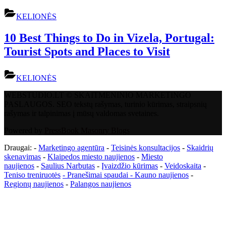
KELIONĖS
10 Best Things to Do in Vizela, Portugal:
Tourist Spots and Places to Visit
KELIONĖS
WEBSTUDIO.LT © SKAITMENINIO MARKETINGO
PASLAUGOS. SEO tekstų rašymas, turinio kūrimas, straipsnių
rašymas ir talpinimas į mūsų valdomas svetaines.
Powered by
PressBook Masonry Blogs
Draugai: -
Marketingo agentūra
-
Teisinės konsultacijos
-
Skaidrių
skenavimas
-
Klaipedos miesto naujienos
-
Miesto
naujienos
-
Saulius Narbutas
-
Įvaizdžio kūrimas
-
Veidoskaita
-
Teniso treniruotės
- Pranešimai spaudai -
Kauno naujienos
-
Regionų naujienos
-
Palangos naujienos