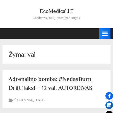
Skip
to
EcoMedical.LT
content
Medicina, naujienos, paslaugos
Žyma:
val
Adrenalino bomba: #NedasBurn
Drift Taksi – 12 val. AUTOREIVAS
ŠALIES NAUJIENOS