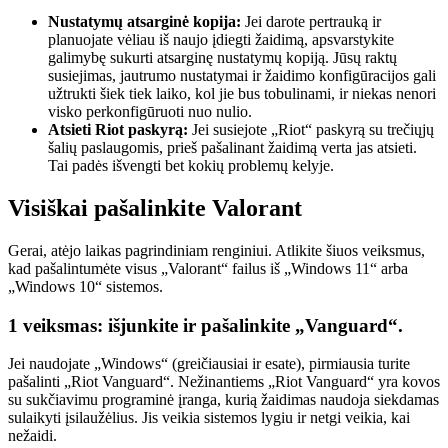
Nustatymų atsarginė kopija:
Jei darote pertrauką ir
planuojate vėliau iš naujo įdiegti žaidimą, apsvarstykite
galimybę sukurti atsarginę nustatymų kopiją. Jūsų raktų
susiejimas, jautrumo nustatymai ir žaidimo konfigūracijos gali
užtrukti šiek tiek laiko, kol jie bus tobulinami, ir niekas nenori
visko perkonfigūruoti nuo nulio.
Atsieti Riot paskyrą:
Jei susiejote „Riot“ paskyrą su trečiųjų
šalių paslaugomis, prieš pašalinant žaidimą verta jas atsieti.
Tai padės išvengti bet kokių problemų kelyje.
Visiškai pašalinkite Valorant
Gerai, atėjo laikas pagrindiniam renginiui. Atlikite šiuos veiksmus,
kad pašalintumėte visus „Valorant“ failus iš „Windows 11“ arba
„Windows 10“ sistemos.
1 veiksmas: išjunkite ir pašalinkite „Vanguard“.
Jei naudojate „Windows“ (greičiausiai ir esate), pirmiausia turite
pašalinti „Riot Vanguard“. Nežinantiems „Riot Vanguard“ yra kovos
su sukčiavimu programinė įranga, kurią žaidimas naudoja siekdamas
sulaikyti įsilaužėlius. Jis veikia sistemos lygiu ir netgi veikia, kai
nežaidi.