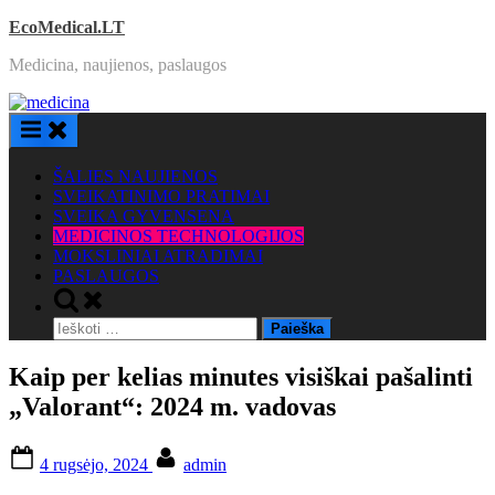
Skip
EcoMedical.LT
to
Medicina, naujienos, paslaugos
content
ŠALIES NAUJIENOS
SVEIKATINIMO PRATIMAI
SVEIKA GYVENSENA
MEDICINOS TECHNOLOGIJOS
MOKSLINIAI ATRADIMAI
PASLAUGOS
Toggle
search
Ieškoti:
form
Kaip per kelias minutes visiškai pašalinti
„Valorant“: 2024 m. vadovas
Posted
By
4 rugsėjo, 2024
admin
on