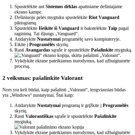
Spustelėkite ant
Sistemos dėklas
apatiniame dešiniajame
ekrano kampe.
Dešiniuoju pelės mygtuku spustelėkite
Riot Vanguard
piktogramą.
Spustelėkite
Išeikite iš Vanguard
ir bakstelėkite
Taip
pagal
raginimą. Tai išjungs „Vanguard“.
Atidarykite
Nustatymai
programėlę savo kompiuteryje.
Eikite į
Programėlės
skyrių.
Rasti
Avangardas
sąraše ir spustelėkite
Pašalinkite
mygtuką.
Vykdykite ekrane pateikiamus nurodymus, kad užbaigtumėte
procesą.
2 veiksmas: pašalinkite Valorant
Nors yra keli būdai, kaip pašalinti „Valorant“, lengviausias būdas
yra „Windows“ nustatymai. Štai kaip:
Atidarykite
Nustatymai
programą ir grįžkite į
Programėlės
skyrių.
Rasti
Valorantiškas
sąraše ir spustelėkite
Pašalinkite
mygtuką.
Vykdykite ekrane pateikiamus nurodymus, kad užbaigtumėte