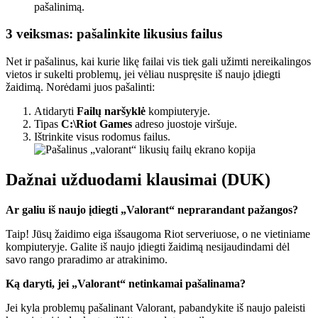
pašalinimą.
3 veiksmas: pašalinkite likusius failus
Net ir pašalinus, kai kurie likę failai vis tiek gali užimti nereikalingos
vietos ir sukelti problemų, jei vėliau nuspręsite iš naujo įdiegti
žaidimą. Norėdami juos pašalinti:
Atidaryti
Failų naršyklė
kompiuteryje.
Tipas
C:\Riot Games
adreso juostoje viršuje.
Ištrinkite visus rodomus failus.
Dažnai užduodami klausimai (DUK)
Ar galiu iš naujo įdiegti „Valorant“ neprarandant pažangos?
Taip! Jūsų žaidimo eiga išsaugoma Riot serveriuose, o ne vietiniame
kompiuteryje. Galite iš naujo įdiegti žaidimą nesijaudindami dėl
savo rango praradimo ar atrakinimo.
Ką daryti, jei „Valorant“ netinkamai pašalinama?
Jei kyla problemų pašalinant Valorant, pabandykite iš naujo paleisti