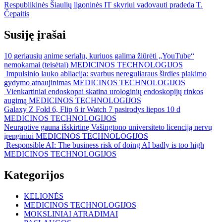
Post:
Next
Respublikinės Šiaulių ligoninės IT skyriui vadovauti pradeda T.
tarp
Post:
Čepaitis
įrašų
Susiję įrašai
10 geriausių anime serialų, kuriuos galima žiūrėti „YouTube“
nemokamai (teisėtai)
MEDICINOS TECHNOLOGIJOS
Impulsinio lauko abliacija: svarbus nereguliaraus širdies plakimo
gydymo atnaujinimas
MEDICINOS TECHNOLOGIJOS
Vienkartiniai endoskopai skatina urologinių endoskopijų rinkos
augimą
MEDICINOS TECHNOLOGIJOS
Galaxy Z Fold 6, Flip 6 ir Watch 7 pasirodys liepos 10 d
MEDICINOS TECHNOLOGIJOS
Neuraptive gauna išskirtinę Vašingtono universiteto licenciją nervų
įrenginiui
MEDICINOS TECHNOLOGIJOS
Responsible AI: The business risk of doing AI badly is too high
MEDICINOS TECHNOLOGIJOS
Kategorijos
KELIONĖS
MEDICINOS TECHNOLOGIJOS
MOKSLINIAI ATRADIMAI