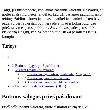
Taigi, jūs nusprendėte, kad laikas pašalinti Valorant. Nesvarbu, ar
norite atlaisvinti vietos, ar dėl to, kad dėl pastangų padidinti savo
reitingą žaidimas buvo įtemptas – patikėkite manimi, aš ten buvau –
padaryti pertrauką gali būti gera idėja. Kad ir kokia būtų jūsų
priežastis, mes jums padėsime. Šis vadovas padės jums atlikti
kiekvieną žingsnį, kad Valorant būtų visiškai pašalintas iš jūsų
kompiuterio.
Turinys:
Būtinos sąlygos prieš pašalinant
Visiškai pašalinkite Valorant
1 veiksmas: išjunkite ir pašalinkite „Vanguard“.
2 veiksmas: pašalinkite Valorant
3 veiksmas: pašalinkite likusius failus
Dažnai užduodami klausimai (DUK)
Būtinos sąlygos prieš pašalinant
Prieš pašalindami Valorant, turite atsiminti keletą dalykų: