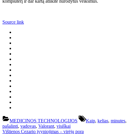
kompiuterį ir dar kartą atlikite nurodytus veiksmus.
Source link
Tags:
MEDICINOS TECHNOLOGIJOS
Kaip
,
kelias
,
minutes
,
pašalinti
,
vadovas
,
Valorant
,
visiškai
Navigacija
Previous
Vištienos Cezario įvyniojimas – virėjų pora