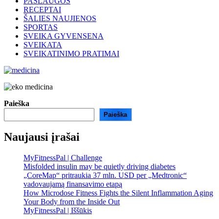
PASLAUGOS
RECEPTAI
ŠALIES NAUJIENOS
SPORTAS
SVEIKA GYVENSENA
SVEIKATA
SVEIKATINIMO PRATIMAI
Paieška
Paieška
Naujausi įrašai
MyFitnessPal | Challenge
Misfolded insulin may be quietly driving diabetes
„CoreMap“ pritraukia 37 mln. USD per „Medtronic“
vadovaujamą finansavimo etapą
How Microdose Fitness Fights the Silent Inflammation Aging
Your Body from the Inside Out
MyFitnessPal | Iššūkis