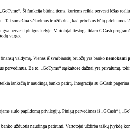
 „GoTyme“. Ši funkcija būtina tiems, kuriems reikia pervesti lėšas realiu
 Tai sumažina vėlavimus ir užtikrina, kad prireikus būtų prieinamos l
engva pervesti pinigus kelyje. Vartotojai tiesiog atidaro GCash programė
etodų vargo.
 finansų valdymą. Vienas iš svarbiausių bruožų yra banko
nemokami p
us pervedimus. Be to, „GoTyme“ sąskaitose dažnai yra privalumų, toki
kia lanksčią ir naudingą banko patirtį. Integracija su GCash pagerina 
jams siūlo papildomų privilegijų. Pinigų pervedimas iš „GCash“ į „Go
 banko užduotis naudinga patirtimi. Vartotojai uždirba taškų įvykdę kon