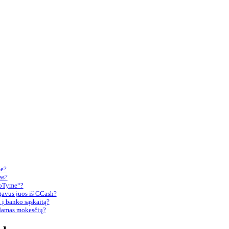
me?
as?
„GoTyme“?
gavus juos iš GCash?
h į banko sąskaitą?
ėdamas mokesčių?