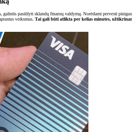
nką
 galintis pasiūlyti sklandų finansų valdymą. Norėdami pervesti pinigu
paprastus veiksmus.
Tai gali būti atlikta per kelias minutes, užtikri