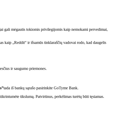
ojai gali mėgautis tokiomis privilegijomis kaip nemokami pervedimai,
s kaip „Reddit“ ir išsamūs tinklaraščių vadovai rodo, kad daugelis
kesčius ir saugumo priemones.
s”
tada iš bankų sąrašo pasirinkite GoTyme Bank.
ikrintumėte tikslumą. Patvirtinus, perkėlimas turėtų būti tęsiamas.