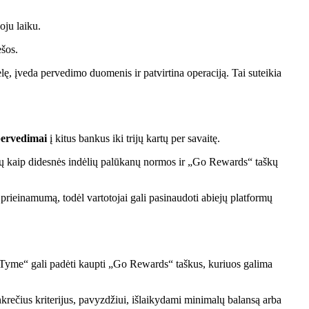
oju laiku.
ėšos.
lę, įveda pervedimo duomenis ir patvirtina operaciją. Tai suteikia
ervedimai
į kitus bankus iki trijų kartų per savaitę.
ų kaip didesnės indėlių palūkanų normos ir „Go Rewards“ taškų
prieinamumą, todėl vartotojai gali pasinaudoti abiejų platformų
Tyme“ gali padėti kaupti „Go Rewards“ taškus, kuriuos galima
krečius kriterijus, pavyzdžiui, išlaikydami minimalų balansą arba