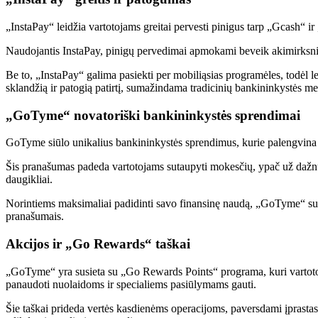
„InstaPay“ leidžia vartotojams greitai pervesti pinigus tarp „Gcash“ ir
Naudojantis InstaPay, pinigų pervedimai apmokami beveik akimirksniu.
Be to, „InstaPay“ galima pasiekti per mobiliąsias programėles, todėl l
sklandžią ir patogią patirtį, sumažindama tradicinių bankininkystės m
„GoTyme“ novatoriški bankininkystės sprendimai
GoTyme siūlo unikalius bankininkystės sprendimus, kurie palengvina
Šis pranašumas padeda vartotojams sutaupyti mokesčių, ypač už dažn
daugikliai.
Norintiems maksimaliai padidinti savo finansinę naudą, „GoTyme“ sutei
pranašumais.
Akcijos ir „Go Rewards“ taškai
„GoTyme“ yra susieta su „Go Rewards Points“ programa, kuri vartoto
panaudoti nuolaidoms ir specialiems pasiūlymams gauti.
Šie taškai prideda vertės kasdienėms operacijoms, paversdami įprastas