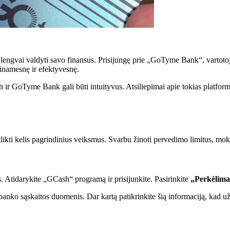
s lengvai valdyti savo finansus. Prisijungę prie „GoTyme Bank“, vartot
einamesnę ir efektyvesnę.
r GoTyme Bank gali būti intuityvus. Atsiliepimai apie tokias platforma
likti kelis pagrindinius veiksmus. Svarbu žinoti pervedimo limitus, mo
s. Atidarykite „GCash“ programą ir prisijunkite. Pasirinkite
„Perkėlima
anko sąskaitos duomenis. Dar kartą patikrinkite šią informaciją, kad užt