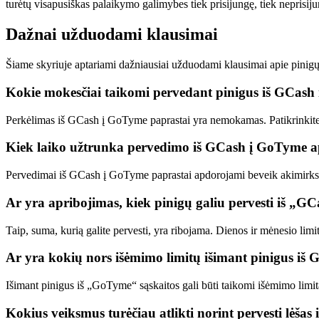
turėtų visapusiškas palaikymo galimybes tiek prisijungę, tiek neprisij
Dažnai užduodami klausimai
Šiame skyriuje aptariami dažniausiai užduodami klausimai apie pinig
Kokie mokesčiai taikomi pervedant pinigus iš GCas
Perkėlimas iš GCash į GoTyme paprastai yra nemokamas. Patikrinkite
Kiek laiko užtrunka pervedimo iš GCash į GoTyme 
Pervedimai iš GCash į GoTyme paprastai apdorojami beveik akimirksn
Ar yra apribojimas, kiek pinigų galiu pervesti iš „
Taip, suma, kurią galite pervesti, yra ribojama. Dienos ir mėnesio limi
Ar yra kokių nors išėmimo limitų išimant pinigus iš
Išimant pinigus iš „GoTyme“ sąskaitos gali būti taikomi išėmimo limita
Kokius veiksmus turėčiau atlikti norint pervesti lėšas