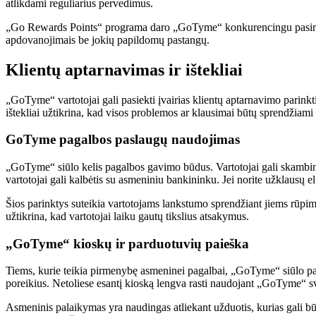
atlikdami reguliarius pervedimus.
„Go Rewards Points“ programa daro „GoTyme“ konkurencingu pasirinkim
apdovanojimais be jokių papildomų pastangų.
Klientų aptarnavimas ir ištekliai
„GoTyme“ vartotojai gali pasiekti įvairias klientų aptarnavimo parinkt
ištekliai užtikrina, kad visos problemos ar klausimai būtų sprendžiami 
GoTyme pagalbos paslaugų naudojimas
„GoTyme“ siūlo kelis pagalbos gavimo būdus. Vartotojai gali skambi
vartotojai gali kalbėtis su asmeniniu bankininku. Jei norite užklausų 
Šios parinktys suteikia vartotojams lankstumo sprendžiant jiems rūp
užtikrina, kad vartotojai laiku gautų tikslius atsakymus.
„GoTyme“ kioskų ir parduotuvių paieška
Tiems, kurie teikia pirmenybę asmeninei pagalbai, „GoTyme“ siūlo paga
poreikius. Netoliese esantį kioską lengva rasti naudojant „GoTyme“ s
Asmeninis palaikymas yra naudingas atliekant užduotis, kurias gali būti