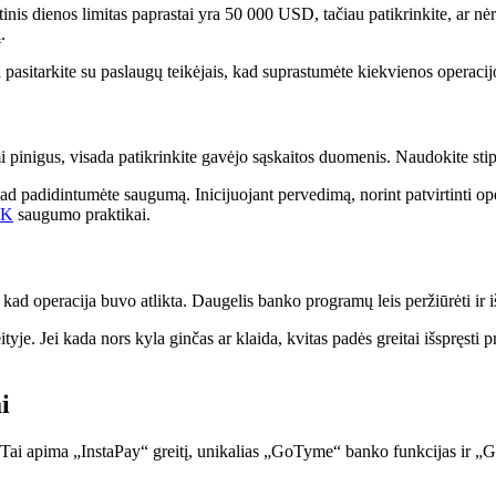
rtinis dienos limitas paprastai yra 50 000 USD, tačiau patikrinkite, ar
.
 pasitarkite su paslaugų teikėjais, kad suprastumėte kiekvienos operaci
i pinigus, visada patikrinkite gavėjo sąskaitos duomenis. Naudokite s
ad padidintumėte saugumą. Inicijuojant pervedimą, norint patvirtinti ope
K
saugumo praktikai.
kad operacija buvo atlikta. Daugelis banko programų leis peržiūrėti ir i
tyje. Jei kada nors kyla ginčas ar klaida, kvitas padės greitai išspręsti 
i
Tai apima „InstaPay“ greitį, unikalias „GoTyme“ banko funkcijas ir „