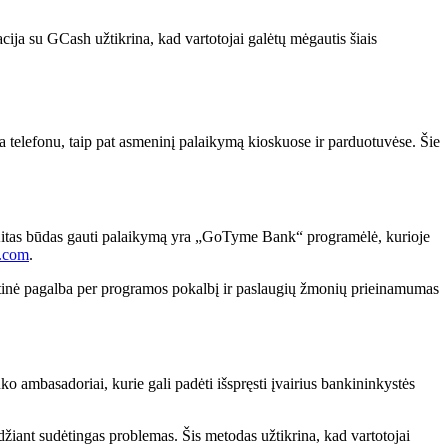
a su GCash užtikrina, kad vartotojai galėtų mėgautis šiais
ba telefonu, taip pat asmeninį palaikymą kioskuose ir parduotuvėse. Šie
 Kitas būdas gauti palaikymą yra „GoTyme Bank“ programėlė, kurioje
.com
.
ntinė pagalba per programos pokalbį ir paslaugių žmonių prieinamumas
 ambasadoriai, kurie gali padėti išspręsti įvairius bankininkystės
ndžiant sudėtingas problemas. Šis metodas užtikrina, kad vartotojai