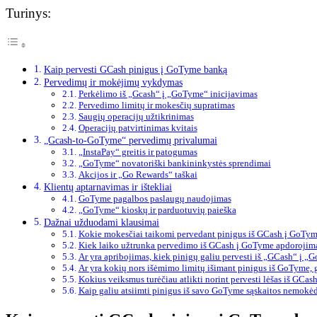
Turinys:
Kaip pervesti GCash pinigus į GoTyme banką
Pervedimų ir mokėjimų vykdymas
Perkėlimo iš „Gcash“ į „GoTyme“ inicijavimas
Pervedimo limitų ir mokesčių supratimas
Saugių operacijų užtikrinimas
Operacijų patvirtinimas kvitais
„Gcash-to-GoTyme“ pervedimų privalumai
„InstaPay“ greitis ir patogumas
„GoTyme“ novatoriški bankininkystės sprendimai
Akcijos ir „Go Rewards“ taškai
Klientų aptarnavimas ir ištekliai
GoTyme pagalbos paslaugų naudojimas
„GoTyme“ kioskų ir parduotuvių paieška
Dažnai užduodami klausimai
Kokie mokesčiai taikomi pervedant pinigus iš GCash į GoTy
Kiek laiko užtrunka pervedimo iš GCash į GoTyme apdorojim
Ar yra apribojimas, kiek pinigų galiu pervesti iš „GCash“ į 
Ar yra kokių nors išėmimo limitų išimant pinigus iš GoTyme, 
Kokius veiksmus turėčiau atlikti norint pervesti lėšas iš GCas
Kaip galiu atsiimti pinigus iš savo GoTyme sąskaitos nemok