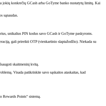
 nėra jokių konkrečių GCash arba GoTyme banko nustatytų limitų. Kai
jos sąnaudas.
tiprius, unikalius PIN kodus savo GCash ir GoTyme paskyroms.
raciją, gali prireikti OTP (vienkartinio slaptažodžio). Niekada su
šsaugoti skaitmeninį kvitą.
problemą. Visada patikrinkite savo sąskaitos ataskaitas, kad
Go Rewards Points“ sistemą.