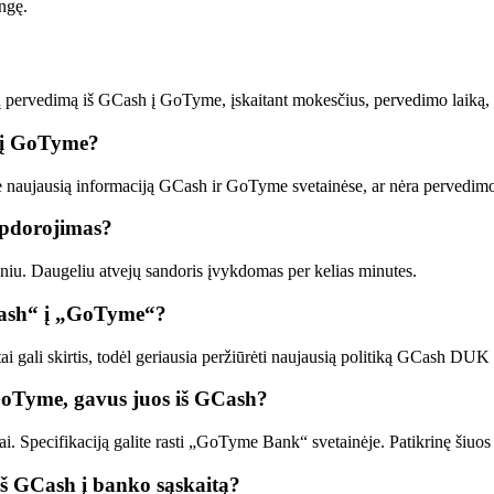
ungę.
ų pervedimą iš GCash į GoTyme, įskaitant mokesčius, pervedimo laiką, 
h į GoTyme?
 naujausią informaciją GCash ir GoTyme svetainėse, ar nėra pervedimo
apdorojimas?
iu. Daugeliu atvejų sandoris įvykdomas per kelias minutes.
GCash“ į „GoTyme“?
tai gali skirtis, todėl geriausia peržiūrėti naujausią politiką GCash DUK
 GoTyme, gavus juos iš GCash?
i. Specifikaciją galite rasti „GoTyme Bank“ svetainėje. Patikrinę šiuos
 iš GCash į banko sąskaitą?