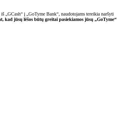
s iš „GCash“ į „GoTyme Bank“, naudotojams tereikia naršyti
nant, kad jūsų lėšos būtų greitai pasiekiamos jūsų „GoTyme“