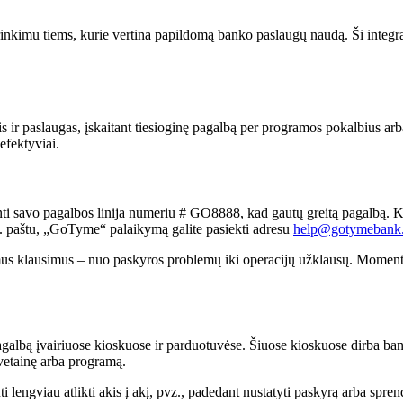
u tiems, kurie vertina papildomą banko paslaugų naudą. Ši integracij
is ir paslaugas, įskaitant tiesioginę pagalbą per programos pokalbius ar
efektyviai.
nti savo pagalbos linija numeriu # GO8888, kad gautų greitą pagalbą.
el. paštu, „GoTyme“ palaikymą galite pasiekti adresu
help@gotymebank
imus klausimus – nuo ​​paskyros problemų iki operacijų užklausų. Mome
lbą įvairiuose kioskuose ir parduotuvėse. Šiuose kioskuose dirba banko
vetainę arba programą.
 lengviau atlikti akis į akį, pvz., padedant nustatyti paskyrą arba spre