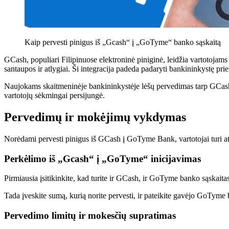
Kaip pervesti pinigus iš „Gcash“ į „GoTyme“ banko sąskaitą
GCash, populiari Filipinuose elektroninė piniginė, leidžia vartotojam
santaupos ir atlygiai. Ši integracija padeda padaryti bankininkystę pri
Naujokams skaitmeninėje bankininkystėje lėšų pervedimas tarp GCash i
vartotojų sėkmingai persijungė.
Pervedimų ir mokėjimų vykdymas
Norėdami pervesti pinigus iš GCash į GoTyme Bank, vartotojai turi at
Perkėlimo iš „Gcash“ į „GoTyme“ inicijavimas
Pirmiausia įsitikinkite, kad turite ir GCash, ir GoTyme banko sąskaita
Tada įveskite sumą, kurią norite pervesti, ir pateikite gavėjo GoTyme b
Pervedimo limitų ir mokesčių supratimas