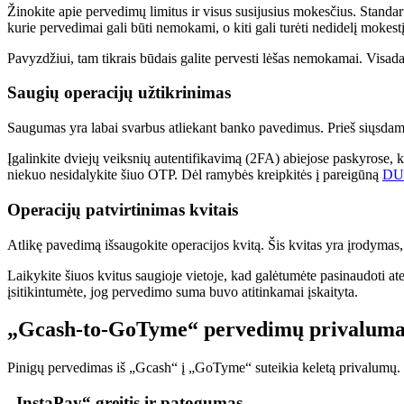
Žinokite apie pervedimų limitus ir visus susijusius mokesčius. Standa
kurie pervedimai gali būti nemokami, o kiti gali turėti nedidelį mokestį
Pavyzdžiui, tam tikrais būdais galite pervesti lėšas nemokamai. Visada
Saugių operacijų užtikrinimas
Saugumas yra labai svarbus atliekant banko pavedimus. Prieš siųsdam
Įgalinkite dviejų veiksnių autentifikavimą (2FA) abiejose paskyrose, k
niekuo nesidalykite šiuo OTP. Dėl ramybės kreipkitės į pareigūną
DU
Operacijų patvirtinimas kvitais
Atlikę pavedimą išsaugokite operacijos kvitą. Šis kvitas yra įrodymas, 
Laikykite šiuos kvitus saugioje vietoje, kad galėtumėte pasinaudoti atei
įsitikintumėte, jog pervedimo suma buvo atitinkamai įskaityta.
„Gcash-to-GoTyme“ pervedimų privaluma
Pinigų pervedimas iš „Gcash“ į „GoTyme“ suteikia keletą privalumų. 
„InstaPay“ greitis ir patogumas