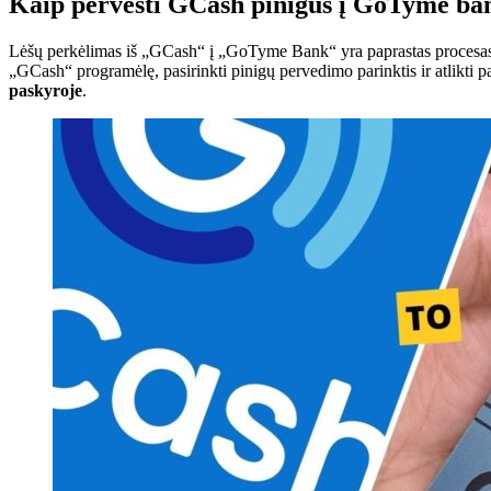
Kaip pervesti GCash pinigus į GoTyme ba
Lėšų perkėlimas iš „GCash“ į „GoTyme Bank“ yra paprastas procesas,
„GCash“ programėlę, pasirinkti pinigų pervedimo parinktis ir atlikti 
paskyroje
.