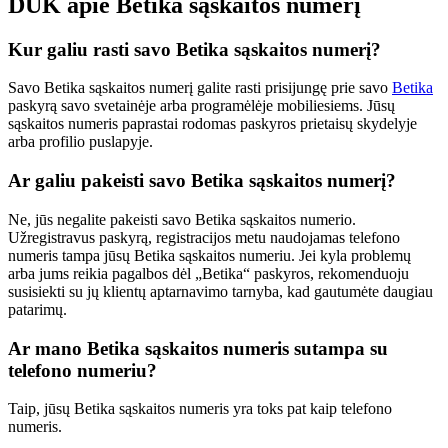
DUK apie Betika sąskaitos numerį
Kur galiu rasti savo Betika sąskaitos numerį?
Savo Betika sąskaitos numerį galite rasti prisijungę prie savo
Betika
paskyrą savo svetainėje arba programėlėje mobiliesiems. Jūsų
sąskaitos numeris paprastai rodomas paskyros prietaisų skydelyje
arba profilio puslapyje.
Ar galiu pakeisti savo Betika sąskaitos numerį?
Ne, jūs negalite pakeisti savo Betika sąskaitos numerio.
Užregistravus paskyrą, registracijos metu naudojamas telefono
numeris tampa jūsų Betika sąskaitos numeriu. Jei kyla problemų
arba jums reikia pagalbos dėl „Betika“ paskyros, rekomenduoju
susisiekti su jų klientų aptarnavimo tarnyba, kad gautumėte daugiau
patarimų.
Ar mano Betika sąskaitos numeris sutampa su
telefono numeriu?
Taip, jūsų Betika sąskaitos numeris yra toks pat kaip telefono
numeris.