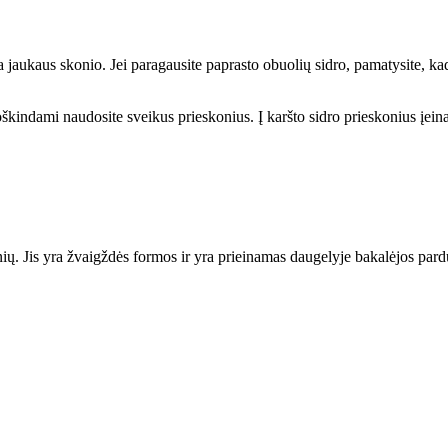
 jaukaus skonio. Jei paragausite paprasto obuolių sidro, pamatysite, kad
škindami naudosite sveikus prieskonius. Į karšto sidro prieskonius įeina
nių. Jis yra žvaigždės formos ir yra prieinamas daugelyje bakalėjos pardu