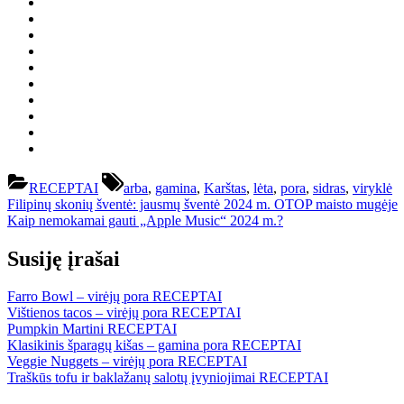
Tags:
RECEPTAI
arba
,
gamina
,
Karštas
,
lėta
,
pora
,
sidras
,
viryklė
Navigacija
Previous
Filipinų skonių šventė: jausmų šventė 2024 m. OTOP maisto mugėje
Post:
Next
Kaip nemokamai gauti „Apple Music“ 2024 m.?
tarp
Post:
įrašų
Susiję įrašai
Farro Bowl – virėjų pora
RECEPTAI
Vištienos tacos – virėjų pora
RECEPTAI
Pumpkin Martini
RECEPTAI
Klasikinis šparagų kišas – gamina pora
RECEPTAI
Veggie Nuggets – virėjų pora
RECEPTAI
Traškūs tofu ir baklažanų salotų įvyniojimai
RECEPTAI