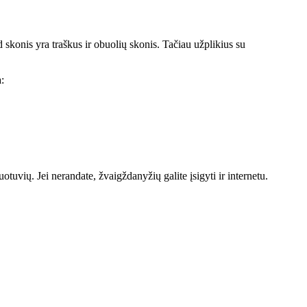
 skonis yra traškus ir obuolių skonis. Tačiau užplikius su
:
otuvių. Jei nerandate, žvaigždanyžių galite įsigyti ir internetu.