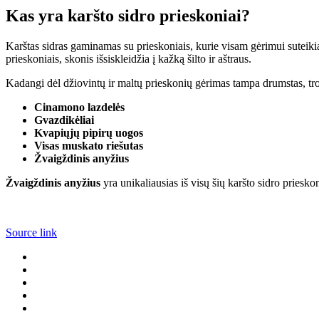
Kas yra karšto sidro prieskoniai?
Karštas sidras gaminamas su prieskoniais, kurie visam gėrimui suteikia
prieskoniais, skonis išsiskleidžia į kažką šilto ir aštraus.
Kadangi dėl džiovintų ir maltų prieskonių gėrimas tampa drumstas, tro
Cinamono lazdelės
Gvazdikėliai
Kvapiųjų pipirų uogos
Visas muskato riešutas
Žvaigždinis anyžius
Žvaigždinis anyžius
yra unikaliausias iš visų šių karšto sidro priesko
Source link