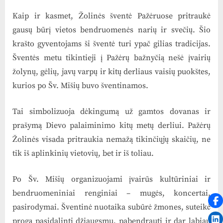
Kaip ir kasmet, Žolinės šventė Pažėruose pritraukė
gausų būrį vietos bendruomenės narių ir svečių. Šio
krašto gyventojams ši šventė turi ypač gilias tradicijas.
Šventės metu tikintieji į Pažėrų bažnyčią nešė įvairių
žolynų, gėlių, javų varpų ir kitų derliaus vaisių puokštes,
kurios po Šv. Mišių buvo šventinamos.
Tai simbolizuoja dėkingumą už gamtos dovanas ir
prašymą Dievo palaiminimo kitų metų derliui. Pažėrų
Žolinės visada pritraukia nemažą tikinčiųjų skaičių, ne
tik iš aplinkinių vietovių, bet ir iš toliau.
Po Šv. Mišių organizuojami įvairūs kultūriniai ir
bendruomeniniai renginiai – mugės, koncertai,
pasirodymai. Šventinė nuotaika subūrė žmones, suteikė
progą pasidalinti džiaugsmu, pabendrauti ir dar labiau