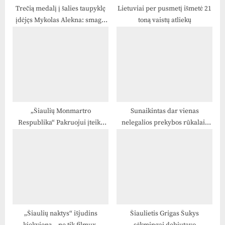
Trečią medalį į šalies taupyklę
Lietuviai per pusmetį išmetė 21
įdėjęs Mykolas Alekna: smagu
toną vaistų atliekų
bus parvežti medalį į Lietuvą
„Šiaulių Monmartro
Sunaikintas dar vienas
Respublika“ Pakruojui įteikė
nelegalios prekybos rūkalais
įspūdingą dovaną
„taškas“ (video)
„Šiaulių naktys“ išjudins
Šiaulietis Grigas Šukys