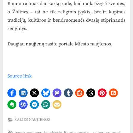
Kauno rajonas dar kartą įrodė, kad moka švęsti šventes,
o Žolinės – tai ne tik religinis įvykis, bet ir kupinas
tradicijų, kultūros ir bendruomenės dvasią stiprinantis
renginys.
Daugiau naujienų rasite portale Miesto naujienos.
Source link
ŠALIES NAUJIENOS
Tags:
,
,
,
,
,
,
bendruomenes
bendrystė
Kauno
muzika
rajone
sujungė