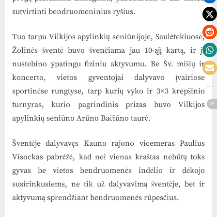
sutvirtinti bendruomeninius ryšius.
Tuo tarpu Vilkijos apylinkių seniūnijoje, Saulėtekiuose,
Žolinės šventė buvo švenčiama jau 10-ąjį kartą, ir ji
nustebino ypatingu fiziniu aktyvumu. Be Šv. mišių ir
koncerto, vietos gyventojai dalyvavo įvairiose
sportinėse rungtyse, tarp kurių vyko ir 3×3 krepšinio
turnyras, kurio pagrindinis prizas buvo Vilkijos
apylinkių seniūno Arūno Bačiūno taurė.
Šventėje dalyvavęs Kauno rajono vicemeras Paulius
Visockas pabrėžė, kad nei vienas kraštas nebūtų toks
gyvas be vietos bendruomenės indėlio ir dėkojo
susirinkusiems, ne tik už dalyvavimą šventėje, bet ir
aktyvumą sprendžiant bendruomenės rūpesčius.