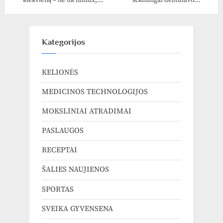
kiekvieną – ne tik filmux,
sėkmingai debiutavo
muzikike ir panikes, bet da i
IRONMAN varžybose
tikra naktis!
Kategorijos
KELIONĖS
MEDICINOS TECHNOLOGIJOS
MOKSLINIAI ATRADIMAI
PASLAUGOS
RECEPTAI
ŠALIES NAUJIENOS
SPORTAS
SVEIKA GYVENSENA