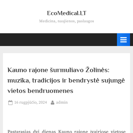
Skip
to
EcoMedical.LT
content
Medicina, naujienos, paslaugos
Kauno rajone šurmuliavo Žolinės:
muzika, tradicijos ir bendrystė sujungė
vietos bendruomenes
Posted
By
16 rugpjūčio, 2024
admin
on
Pastarąsias dvi dienas Kauno rajone įvairiose vietose