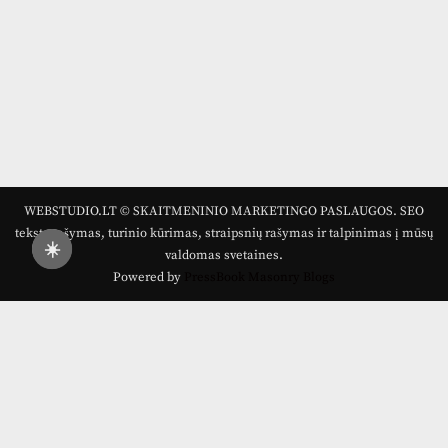
WEBSTUDIO.LT © SKAITMENINIO MARKETINGO PASLAUGOS. SEO
tekstų rašymas, turinio kūrimas, straipsnių rašymas ir talpinimas į mūsų
☀️
valdomas svetaines.
Powered by
PressBook Masonry Blogs
Draugai: -
Marketingo agentūra
-
Teisinės
konsultacijos
-
Skaidrių skenavimas
-
Klaipedos miesto
naujienos
-
Miesto naujienos
-
Saulius Narbutas
-
Įvaizdžio
kūrimas
-
Veidoskaita
-
Teniso treniruotės
- Pranešimai
spaudai -
Kauno naujienos
-
Regionų naujienos
-
Palangos