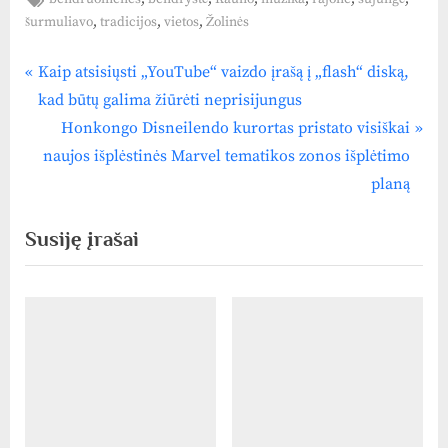
,
,
,
šurmuliavo
tradicijos
vietos
Žolinės
P
Navigacija
Kaip atsisiųsti „YouTube“ vaizdo įrašą į „flash“ diską,
r
kad būtų galima žiūrėti neprisijungus
tarp
e
N
Honkongo Disneilendo kurortas pristato visiškai
v
e
įrašų
naujos išplėstinės Marvel tematikos zonos išplėtimo
i
x
planą
o
t
Susiję įrašai
u
P
s
o
P
s
o
t
s
:
t
: