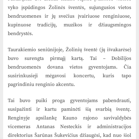
vyko įspūdingos Žolinės šventės, sujungusios vietos
bendruomenes ir jų svečius įvairiuose renginiuose,
kupinuose tradicijų, muzikos ir džiaugsmingos
bendrystės.
Taurakiemio seniūnijoje, Žolinių šventė (jų išvakarėse)
buvo surengta pirmąjį kartą. Tai – Dobilijos
bendruomenės dovana vietos gyventojams. Čia
susirinkusieji mėgavosi koncertu, kuris tapo
pagrindiniu renginio akcentu.
Tai buvo puiki proga gyventojams pabendrauti,
susipažinti ir kartu paminėti šią svarbią šventę.
Renginyje apsilankę Kauno rajono savivaldybės
vicemeras Antanas Nesteckis ir administracijos
direktorius Šarūnas Šukevičius džiaugėsi, kad nuo šiol