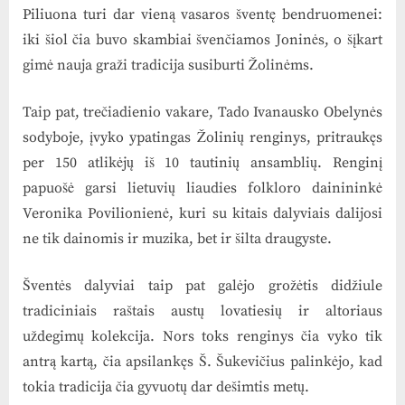
Piliuona turi dar vieną vasaros šventę bendruomenei:
iki šiol čia buvo skambiai švenčiamos Joninės, o šįkart
gimė nauja graži tradicija susiburti Žolinėms.
Taip pat, trečiadienio vakare, Tado Ivanausko Obelynės
sodyboje, įvyko ypatingas Žolinių renginys, pritraukęs
per 150 atlikėjų iš 10 tautinių ansamblių. Renginį
papuošė garsi lietuvių liaudies folkloro dainininkė
Veronika Povilionienė, kuri su kitais dalyviais dalijosi
ne tik dainomis ir muzika, bet ir šilta draugyste.
Šventės dalyviai taip pat galėjo grožėtis didžiule
tradiciniais raštais austų lovatiesių ir altoriaus
uždegimų kolekcija. Nors toks renginys čia vyko tik
antrą kartą, čia apsilankęs Š. Šukevičius palinkėjo, kad
tokia tradicija čia gyvuotų dar dešimtis metų.