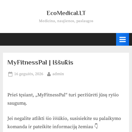
Skip
to
EcoMedical.LT
content
Medicina, naujienos, paslaugos
MyFitnessPal | Iššūkis
Posted
By
16 gegužės, 2026
admin
on
Prieš tęsiant, „MyFitnessPal“ turi peržiūrėti jūsų ryšio
saugumą.
Jei negalite atlikti šio iššūkio, susisiekite su palaikymo
komanda ir pateikite informaciją žemiau 👇