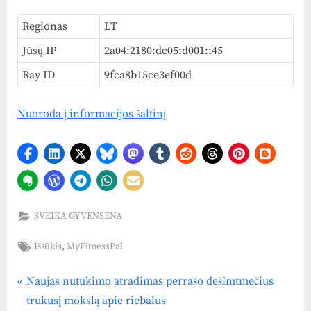
Regionas
LT
Jūsų IP
2a04:2180:dc05:d001::45
Ray ID
9fca8b15ce3ef00d
Nuoroda į informacijos šaltinį
SVEIKA GYVENSENA
Tags:
,
Iššūkis
MyFitnessPal
P
Navigacija
Naujas nutukimo atradimas perrašo dešimtmečius
r
trukusį mokslą apie riebalus