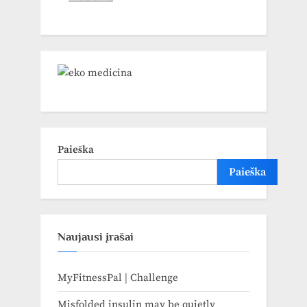
Paieška
Paieška
Naujausi įrašai
MyFitnessPal | Challenge
Misfolded insulin may be quietly