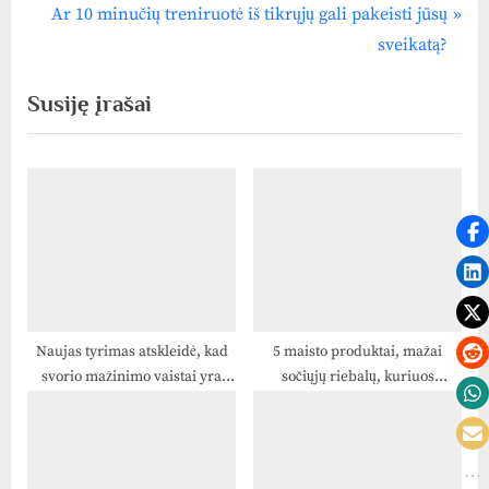
tarp
e
N
Ar 10 minučių treniruotė iš tikrųjų gali pakeisti jūsų
v
e
įrašų
sveikatą?
i
x
Susiję įrašai
o
t
u
P
s
o
P
s
o
t
s
:
t
:
Naujas tyrimas atskleidė, kad
5 maisto produktai, mažai
svorio mažinimo vaistai yra
sočiųjų riebalų, kuriuos
perspektyvūs gydant
dietologai nori, kad jūs
priklausomybę nuo alkoholio ir
valgytumėte
opioidų