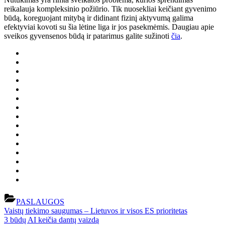
reikalauja kompleksinio požiūrio. Tik nuosekliai keičiant gyvenimo
būdą, koreguojant mitybą ir didinant fizinį aktyvumą galima
efektyviai kovoti su šia lėtine liga ir jos pasekmėmis. Daugiau apie
sveikos gyvensenos būdą ir patarimus galite sužinoti
čia
.
PASLAUGOS
Navigacija
Previous
Vaistų tiekimo saugumas – Lietuvos ir visos ES prioritetas
Post:
Next
3 būdų AI keičia dantų vaizdą