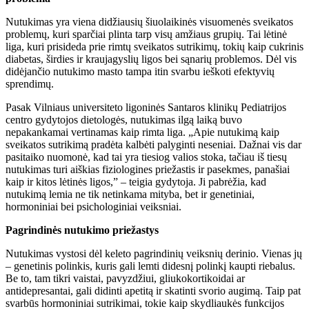
Nutukimas yra viena didžiausių šiuolaikinės visuomenės sveikatos
problemų, kuri sparčiai plinta tarp visų amžiaus grupių. Tai lėtinė
liga, kuri prisideda prie rimtų sveikatos sutrikimų, tokių kaip cukrinis
diabetas, širdies ir kraujagyslių ligos bei sąnarių problemos. Dėl vis
didėjančio nutukimo masto tampa itin svarbu ieškoti efektyvių
sprendimų.
Pasak Vilniaus universiteto ligoninės Santaros klinikų Pediatrijos
centro gydytojos dietologės, nutukimas ilgą laiką buvo
nepakankamai vertinamas kaip rimta liga. „Apie nutukimą kaip
sveikatos sutrikimą pradėta kalbėti palyginti neseniai. Dažnai vis dar
pasitaiko nuomonė, kad tai yra tiesiog valios stoka, tačiau iš tiesų
nutukimas turi aiškias fiziologines priežastis ir pasekmes, panašiai
kaip ir kitos lėtinės ligos,” – teigia gydytoja. Ji pabrėžia, kad
nutukimą lemia ne tik netinkama mityba, bet ir genetiniai,
hormoniniai bei psichologiniai veiksniai.
Pagrindinės nutukimo priežastys
Nutukimas vystosi dėl keleto pagrindinių veiksnių derinio. Vienas jų
– genetinis polinkis, kuris gali lemti didesnį polinkį kaupti riebalus.
Be to, tam tikri vaistai, pavyzdžiui, gliukokortikoidai ar
antidepresantai, gali didinti apetitą ir skatinti svorio augimą. Taip pat
svarbūs hormoniniai sutrikimai, tokie kaip skydliaukės funkcijos