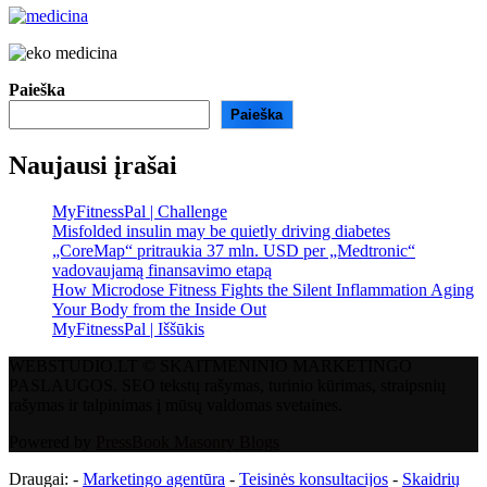
Paieška
Paieška
Naujausi įrašai
MyFitnessPal | Challenge
Misfolded insulin may be quietly driving diabetes
„CoreMap“ pritraukia 37 mln. USD per „Medtronic“
vadovaujamą finansavimo etapą
How Microdose Fitness Fights the Silent Inflammation Aging
Your Body from the Inside Out
MyFitnessPal | Iššūkis
WEBSTUDIO.LT © SKAITMENINIO MARKETINGO
PASLAUGOS. SEO tekstų rašymas, turinio kūrimas, straipsnių
rašymas ir talpinimas į mūsų valdomas svetaines.
Powered by
PressBook Masonry Blogs
Draugai: -
Marketingo agentūra
-
Teisinės konsultacijos
-
Skaidrių