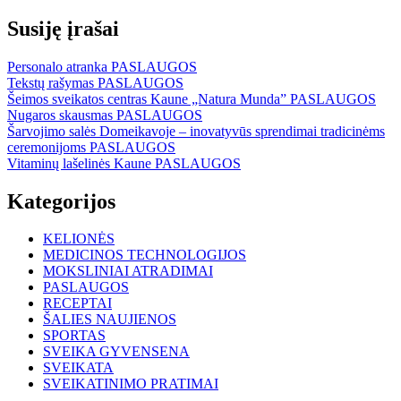
tarp
Post:
įrašų
Susiję įrašai
Personalo atranka
PASLAUGOS
Tekstų rašymas
PASLAUGOS
Šeimos sveikatos centras Kaune „Natura Munda”
PASLAUGOS
Nugaros skausmas
PASLAUGOS
Šarvojimo salės Domeikavoje – inovatyvūs sprendimai tradicinėms
ceremonijoms
PASLAUGOS
Vitaminų lašelinės Kaune
PASLAUGOS
Kategorijos
KELIONĖS
MEDICINOS TECHNOLOGIJOS
MOKSLINIAI ATRADIMAI
PASLAUGOS
RECEPTAI
ŠALIES NAUJIENOS
SPORTAS
SVEIKA GYVENSENA
SVEIKATA
SVEIKATINIMO PRATIMAI