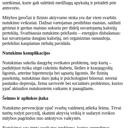
sutrikimai, kurie gali sulėtinti medžiagų apykaitą ir prisidėti prie
antsvorio.
Mitybos įpročiai ir fizinio aktyvumo stoka yra dar vieni svarbūs
nutukimo veiksniai. Dažnai vartojamas perdirbtas maistas, saldinti
gėrimai ir greitas maistas sukuria per didelį suvartojamų kalorijų
perteklių. Svarbiausia nutukimo priežastis – energijos disbalansas:
kai suvartojama daugiau kalorijų, nei organizmas sunaudoja,
perteklius kaupiamas riebalų pavidalu.
Nutukimo komplikacijos
Nutukimas sukelia daugybę sveikatos problemų, tarp kurių –
padidėjusi rizika sirgti cukriniu diabetu, širdies ir kraujagyslių
ligomis, arterine hipertenzija bei sąnarių ligomis. Be fizinių
pasekmių, nutukimas daro įtaką ir psichologinei būsenai: neretai
pasitaiko depresija, žema savivertė bei socialinės problemos, kurios
ypač aktualios nutukusiems vaikams ir paaugliams.
Šeimos ir aplinkos įtaka
Nutukimo prevencijoje ypač svarbų vaidmenį atlieka šeima. Tėvai
turėtų rodyti pavyzdį, skatinti aktyvią veiklą ir sudaryti sveikos
mitybos pagrindus nuo ankstyvos vaikystės.
Nutukimas yra rimta sveikatos problema, kurios sprendimas