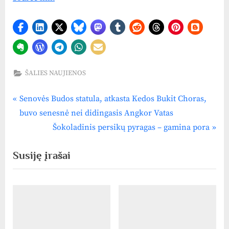
ŠALIES NAUJIENOS
P
Navigacija
Senovės Budos statula, atkasta Kedos Bukit Choras,
r
buvo senesnė nei didingasis Angkor Vatas
tarp
e
N
Šokoladinis persikų pyragas – gamina pora
v
e
įrašų
Susiję įrašai
i
x
o
t
u
P
s
o
P
s
o
t