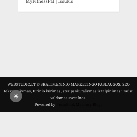
MyFitnessPal | Iššūkis
WEBSTUDIO.LT © SKAITMENINIO MARKETINGO PASLAUGOS. SEO
tekstų rašymas, turinio kūrimas, straipsnių rašymas ir talpinimas į mūsų
☀️
valdomas svetaines.
Powered by
PressBook Masonry Blogs
Draugai: -
Marketingo agentūra
-
Teisinės
konsultacijos
-
Skaidrių skenavimas
-
Klaipedos miesto
naujienos
-
Miesto naujienos
-
Saulius Narbutas
-
Įvaizdžio