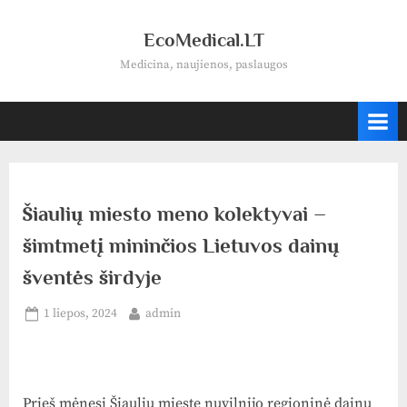
Skip
to
EcoMedical.LT
content
Medicina, naujienos, paslaugos
Šiaulių miesto meno kolektyvai –
šimtmetį mininčios Lietuvos dainų
šventės širdyje
Posted
By
1 liepos, 2024
admin
on
Prieš mėnesį Šiaulių mieste nuvilnijo regioninė dainų