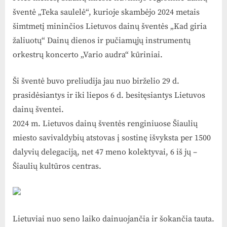
šventė „Teka saulelė“, kurioje skambėjo 2024 metais
šimtmetį mininčios Lietuvos dainų šventės „Kad giria
žaliuotų“ Dainų dienos ir pučiamųjų instrumentų
orkestrų koncerto „Vario audra“ kūriniai.
Ši šventė buvo preliudija jau nuo birželio 29 d.
prasidėsiantys ir iki liepos 6 d. besitęsiantys Lietuvos
dainų šventei.
2024 m. Lietuvos dainų šventės renginiuose Šiaulių
miesto savivaldybių atstovas į sostinę išvyksta per 1500
dalyvių delegaciją, net 47 meno kolektyvai, 6 iš jų –
Šiaulių kultūros centras.
Lietuviai nuo seno laiko dainuojančia ir šokančia tauta.