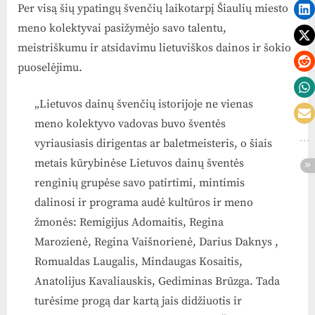
Per visą šių ypatingų švenčių laikotarpį Šiaulių miesto
meno kolektyvai pasižymėjo savo talentu,
meistriškumu ir atsidavimu lietuviškos dainos ir šokio
puoselėjimu.
„Lietuvos dainų švenčių istorijoje ne vienas
meno kolektyvo vadovas buvo šventės
vyriausiasis dirigentas ar baletmeisteris, o šiais
metais kūrybinėse Lietuvos dainų šventės
renginių grupėse savo patirtimi, mintimis
dalinosi ir programa audė kultūros ir meno
žmonės: Remigijus Adomaitis, Regina
Marozienė, Regina Vaišnorienė, Darius Daknys ,
Romualdas Laugalis, Mindaugas Kosaitis,
Anatolijus Kavaliauskis, Gediminas Brūzga. Tada
turėsime progą dar kartą jais didžiuotis ir