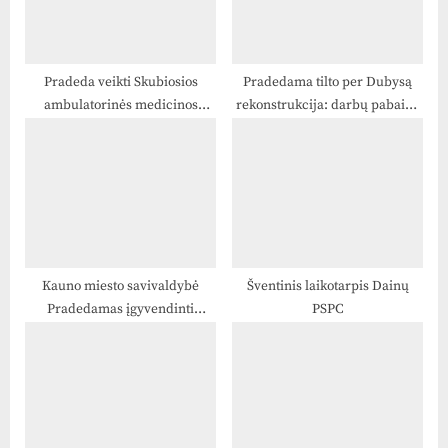
s
:
t
:
Pradeda veikti Skubiosios
Pradedama tilto per Dubysą
ambulatorinės medicinos
rekonstrukcija: darbų pabaiga
pagalbos kabinetas
numatyta anksčiau nei
planuota
Kauno miesto savivaldybė
Šventinis laikotarpis Dainų
Pradedamas įgyvendinti
PSPC
projektas „Perėjimas nuo
institucinės globos prie
bendruomenės paslaugų
Sostinės regione, Vidurio ir
vakarų Lietuvos regione“