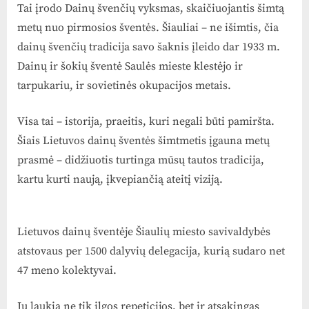
Tai įrodo Dainų švenčių vyksmas, skaičiuojantis šimtą
metų nuo pirmosios šventės. Šiauliai – ne išimtis, čia
dainų švenčių tradicija savo šaknis įleido dar 1933 m.
Dainų ir šokių šventė Saulės mieste klestėjo ir
tarpukariu, ir sovietinės okupacijos metais.
Visa tai – istorija, praeitis, kuri negali būti pamiršta.
Šiais Lietuvos dainų šventės šimtmetis įgauna metų
prasmė – didžiuotis turtinga mūsų tautos tradicija,
kartu kurti naują, įkvepiančią ateitį viziją.
Lietuvos dainų šventėje Šiaulių miesto savivaldybės
atstovaus per 1500 dalyvių delegacija, kurią sudaro net
47 meno kolektyvai.
Jų laukia ne tik ilgos repeticijos, bet ir atsakingas