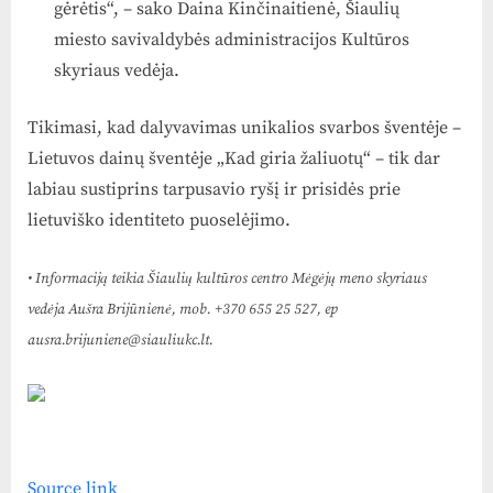
gėrėtis“, – sako Daina Kinčinaitienė, Šiaulių
miesto savivaldybės administracijos Kultūros
skyriaus vedėja.
Tikimasi, kad dalyvavimas unikalios svarbos šventėje –
Lietuvos dainų šventėje „Kad giria žaliuotų“ – tik dar
labiau sustiprins tarpusavio ryšį ir prisidės prie
lietuviško identiteto puoselėjimo.
• Informaciją teikia Šiaulių kultūros centro Mėgėjų meno skyriaus
vedėja Aušra Brijūnienė, mob. +370 655 25 527, ep
ausra.brijuniene@siauliukc.lt.
Source link