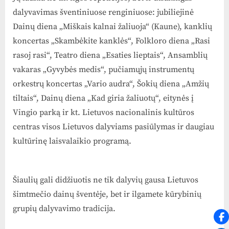
dalyvavimas šventiniuose renginiuose: jubiliejinė
Dainų diena „Miškais kalnai žaliuoja“ (Kaune), kanklių
koncertas „Skambėkite kanklės“, Folkloro diena „Rasi
rasoj rasi“, Teatro diena „Esaties lieptais“, Ansamblių
vakaras „Gyvybės medis“, pučiamųjų instrumentų
orkestrų koncertas „Vario audra“, Šokių diena „Amžių
tiltais“, Dainų diena „Kad giria žaliuotų“, eitynės į
Vingio parką ir kt. Lietuvos nacionalinis kultūros
centras visos Lietuvos dalyviams pasiūlymas ir daugiau
kultūrinę laisvalaikio programą.
Šiaulių gali didžiuotis ne tik dalyvių gausa Lietuvos
šimtmečio dainų šventėje, bet ir ilgamete kūrybinių
grupių dalyvavimo tradicija.