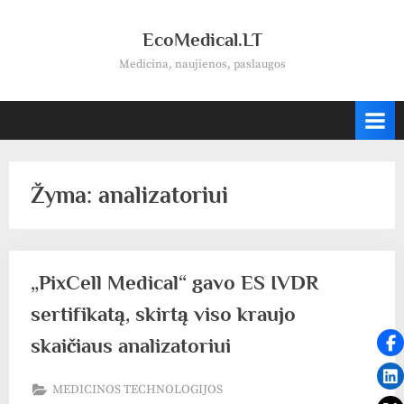
Skip
to
EcoMedical.LT
content
Medicina, naujienos, paslaugos
Žyma:
analizatoriui
„PixCell Medical“ gavo ES IVDR
sertifikatą, skirtą viso kraujo
skaičiaus analizatoriui
MEDICINOS TECHNOLOGIJOS