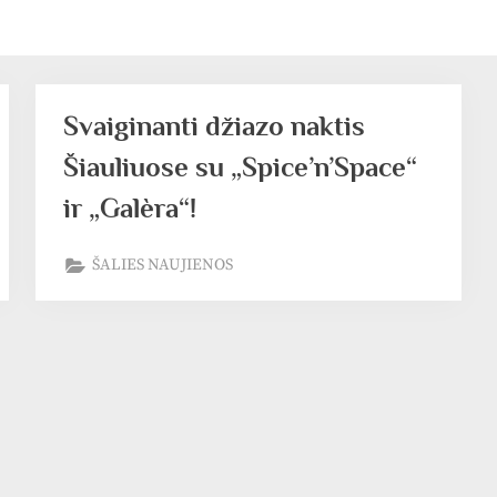
Svaiginanti džiazo naktis
Šiauliuose su „Spice’n’Space“
ir „Galèra“!
ŠALIES NAUJIENOS