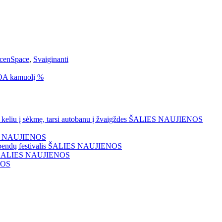
icenSpace
,
Svaiginanti
MOA kamuolį %
keliu į sėkmę, tarsi autobanu į žvaigždes
ŠALIES NAUJIENOS
 NAUJIENOS
endų festivalis
ŠALIES NAUJIENOS
ŠALIES NAUJIENOS
NOS