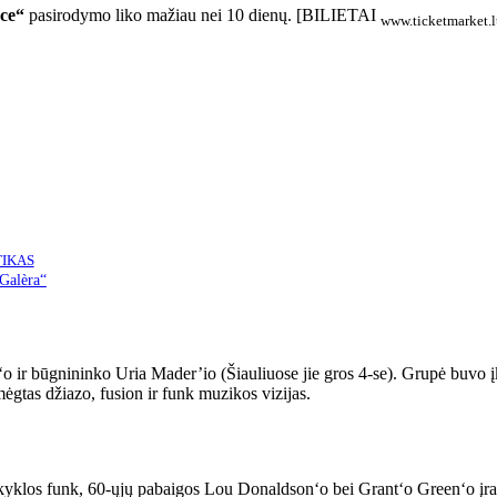
ce“
pasirodymo liko mažiau nei 10 dienų. [BILIETAI
www.ticketmarket.l
TIKAS
„Galèra“
o ir būgnininko Uria Mader’io (Šiauliuose jie gros 4-se). Grupė buvo įk
ėgtas džiazo, fusion ir funk muzikos vizijas.
mokyklos funk, 60-ųjų pabaigos Lou Donaldson‘o bei Grant‘o Green‘o į