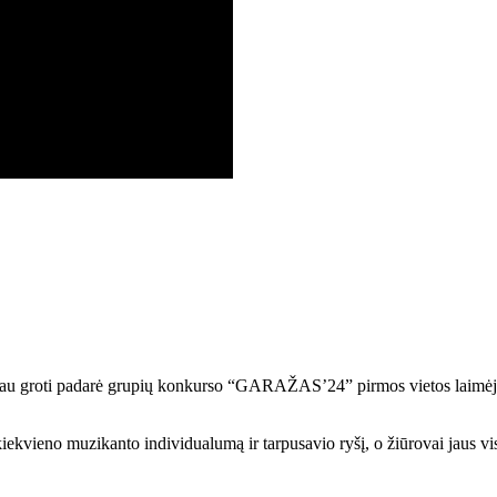
toliau groti padarė grupių konkurso “GARAŽAS’24” pirmos vietos laimėji
i kiekvieno muzikanto individualumą ir tarpusavio ryšį, o žiūrovai jaus 