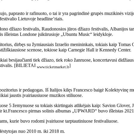
aujo, paprasto ir rafinuoto, o tai ir yra pagrindinė grupės muzikinės viz
festivalio Lietuvoje headline’riais.
džiazo festivalis, Raudonosios jūros džiazo festivalis, Albanijos tarpta
is išleistas Londone įsikūrusioje „Ubuntu Music“ leidykloje.
itorius, dirbęs su žymiausiais Izraelio menininkais, tokiais kaip Tomas
ižiškiausiose scenose, tokiose kaip Carnegie Hall ir Kennedy Center.
kiai besijaučianti tiek džiazo, tiek roko žanruose, koncertavusi didžiaus
estivalis. [BILIETAI
]
www.ticketmarket.lt
pozitorius ir pedagogas. Iš Italijos kilęs Francesco baigė Kolektyvinę
kiai jaustis įvairiausiuose muzikos stiliuose.
valiuose 5 žemynuose su tokiais skirtingais atlikėjais kaip: Savion Gl
r kt.​Francesco pirmas solinis albumas „UPWARD“ buvo išleistas 2021
ms, kurie buvo rodomi įvairiuose tarptautiniuose festivaliuose.​
ėstytojas nuo 2010 m. iki 2018 m.​