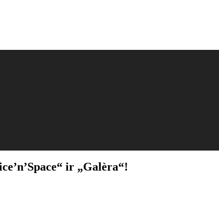
pice’n’Space“ ir „Galèra“!