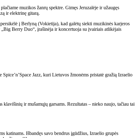
stas plačiame muzikos žanrų spektre. Gimęs Jeruzalėje ir užaugęs
ą ir elektrinę gitarą.
persikėlė į Berlyną (Vokietija), kad galėtų siekti muzikinės karjeros
Big Berry Duo“, įrašinėja ir koncertuoja su įvairiais atlikėjais
 Spice’n’Space Jazz, kuri Lietuvos žmonėms pristatė gražią Izraelio
klavišinių ir mušamųjų garsams. Rezultatas – nieko naujo, tačiau tai
iems katinams. Išbandęs savo bendrus įgūdžius, Izraelio grupės