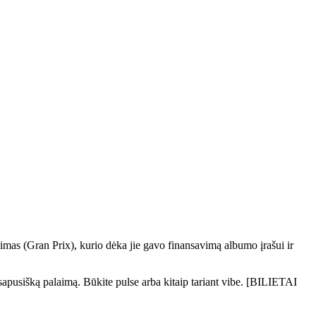
mas (Gran Prix), kurio dėka jie gavo finansavimą albumo įrašui ir
visapusišką palaimą. Būkite pulse arba kitaip tariant vibe. [BILIETAI