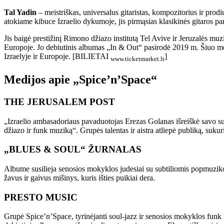
Tal Yadin
– meistriškas, universalus gitaristas, kompozitorius ir prodi
atokiame kibuce Izraelio dykumoje, jis pirmąsias klasikinės gitaros pamo
Jis baigė prestižinį Rimono džiazo institutą Tel Avive ir Jeruzalės muz
Europoje. Jo debiutinis albumas „In & Out“ pasirodė 2019 m. Šiuo metu T
Izraelyje ir Europoje. [BILIETAI
]
www.ticketmarket.lt
Medijos apie „Spice’n’Space“
THE JERUSALEM POST
„Izraelio ambasadoriaus pavaduotojas Erezas Golanas išreiškė savo su
džiazo ir funk muziką“. Grupės talentas ir aistra atliepė publiką, sukuri
„BLUES & SOUL“ ŽURNALAS
Albume susilieja senosios mokyklos judesiai su subtiliomis popmuziko
žavus ir gaivus mišinys, kuris išties puikiai dera.
PRESTO MUSIC
Grupė Spice’n’Space, tyrinėjanti soul-jazz ir senosios mokyklos funk k