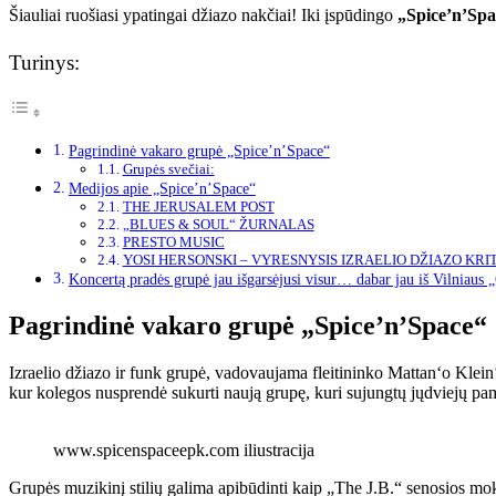
Šiauliai ruošiasi ypatingai džiazo nakčiai! Iki įspūdingo
„Spice’n’Spa
Turinys:
Pagrindinė vakaro grupė „Spice’n’Space“
Grupės svečiai:
Medijos apie „Spice’n’Space“
THE JERUSALEM POST
„BLUES & SOUL“ ŽURNALAS
PRESTO MUSIC
YOSI HERSONSKI – VYRESNYSIS IZRAELIO DŽIAZO KRI
Koncertą pradės grupė jau išgarsėjusi visur… dabar jau iš Vilniaus 
Pagrindinė vakaro grupė „Spice’n’Space“
Izraelio džiazo ir funk grupė, vadovaujama fleitininko Mattan‘o Klein‘
kur kolegos nusprendė sukurti naują grupę, kuri sujungtų jųdviejų pam
www.spicenspaceepk.com iliustracija
Grupės muzikinį stilių galima apibūdinti kaip „The J.B.“ senosios 