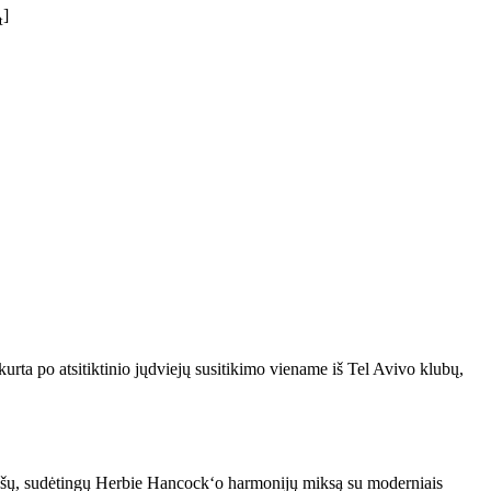
]
t
urta po atsitiktinio jųdviejų susitikimo viename iš Tel Avivo klubų,
rašų, sudėtingų Herbie Hancock‘o harmonijų miksą su moderniais