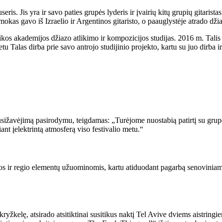
useris. Jis yra ir savo paties grupės lyderis ir įvairių kitų grupių gitari
kas gavo iš Izraelio ir Argentinos gitaristo, o paauglystėje atrado džiaz
ikos akademijos džiazo atlikimo ir kompozicijos studijas. 2016 m. Talis 
alas dirba prie savo antrojo studijinio projekto, kartu su juo dirba ir „
sižavėjimą pasirodymu, teigdamas: „Turėjome nuostabią patirtį su grupe
ant įelektrintą atmosferą viso festivalio metu.“
s ir regio elementų užuominomis, kartu atiduodant pagarbą senoviniams 
ryžkelę, atsirado atsitiktinai susitikus naktį Tel Avive dviems aistring