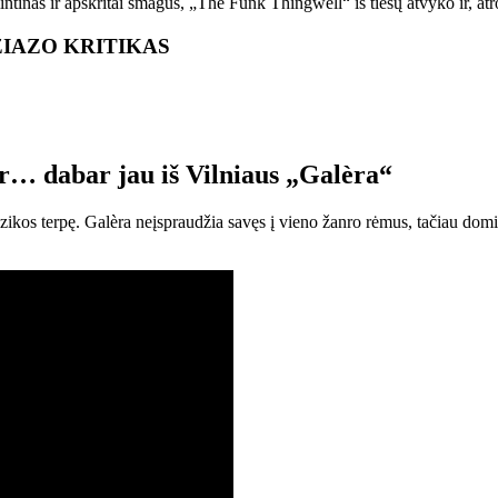
tinas ir apskritai smagus, „The Funk Thingwell“ iš tiesų atvyko ir, atro
ŽIAZO KRITIKAS
ur… dabar jau iš Vilniaus „Galèra“
uzikos terpę. Galèra neįspraudžia savęs į vieno žanro rėmus, tačiau domi