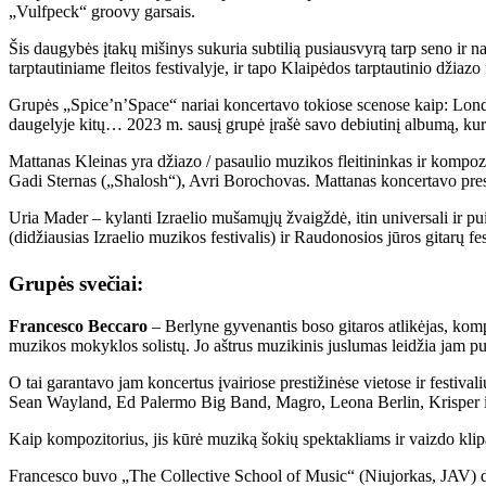
„Vulfpeck“ groovy garsais.
Šis daugybės įtakų mišinys sukuria subtilią pusiausvyrą tarp seno ir n
tarptautiniame fleitos festivalyje, ir tapo Klaipėdos tarptautinio džiazo 
Grupės „Spice’n’Space“ nariai koncertavo tokiose scenose kaip: Londono 
daugelyje kitų… 2023 m. sausį grupė įrašė savo debiutinį albumą, kur
Mattanas Kleinas yra džiazo / pasaulio muzikos fleitininkas ir kompoz
Gadi Sternas („Shalosh“), Avri Borochovas. Mattanas koncertavo prest
Uria Mader – kylanti Izraelio mušamųjų žvaigždė, itin universali ir pui
(didžiausias Izraelio muzikos festivalis) ir Raudonosios jūros gitarų f
Grupės svečiai:
Francesco Beccaro
– Berlyne gyvenantis boso gitaros atlikėjas, kom
muzikos mokyklos solistų.​ Jo aštrus muzikinis juslumas leidžia jam pui
O tai garantavo jam koncertus įvairiose prestižinėse vietose ir festi
Sean Wayland, Ed Palermo Big Band, Magro, Leona Berlin, Krisper i
Kaip kompozitorius, jis kūrė muziką šokių spektakliams ir vaizdo klipa
Francesco buvo „The Collective School of Music“ (Niujorkas, JAV) d