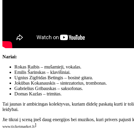
Nariai:
Rokas Raibis – mušamieji, vokalas.
Emilis Šarinskas – klavišiniai.
Ugnius Zigfridas Betingis – bosinė gitara.
Jokūbas Kokanauskis – sintezatorius, trombonas.
Gabrielius Gribauskas – saksofonas.
Domas Kazlas – trimitas.
Tai jaunas ir ambicingas kolektyvas, kuriam didelę paskatą kurti ir 
leidybai.
Jie tikrai į sceną įneš daug energijos bei muzikos, kuri privers pajust
]
www.ticketmarket.lt