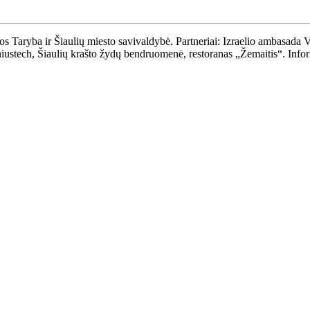
os Taryba ir Šiaulių miesto savivaldybė. Partneriai: Izraelio ambasada Vi
stech, Šiaulių krašto žydų bendruomenė, restoranas „Žemaitis“. Informac