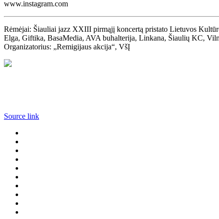
www.instagram.com
Rėmėjai: Šiauliai jazz XXIII pirmąjį koncertą pristato Lietuvos Kultūr
Elga, Giftika, BasaMedia, AVA buhalterija, Linkana, Šiaulių KC, Vilniu
Organizatorius: „Remigijaus akcija“, VšĮ
Source link