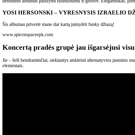
debiutinis albumas pasižymi rafinuotumu ir groove. Elegantiškas, įsimin
YOSI HERSONSKI – VYRESNYSIS IZRAELIO D
Šis albumas privertė mane dar kartą įsimylėti funky džiazą!
www.spicenspaceepk.com
Koncertą pradės grupė jau išgarsėjusi vis
Jie – šeši bendraminčiai, siekiantys atskleisti alternatyvios jaunimo m
elementais.