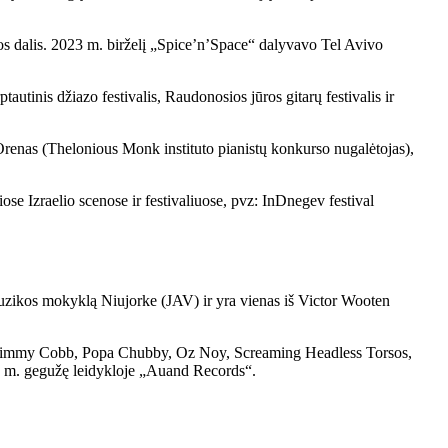
ijos dalis. 2023 m. birželį „Spice’n’Space“ dalyvavo Tel Avivo
utinis džiazo festivalis, Raudonosios jūros gitarų festivalis ir
 Orenas (Thelonious Monk instituto pianistų konkurso nugalėtojas),
iose Izraelio scenose ir festivaliuose, pvz: InDnegev festival
 muzikos mokyklą Niujorke (JAV) ir yra vienas iš Victor Wooten
over, Jimmy Cobb, Popa Chubby, Oz Noy, Screaming Headless Torsos,
 m. gegužę leidykloje „Auand Records“.​