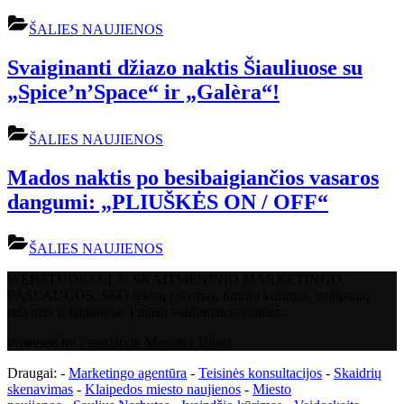
ŠALIES NAUJIENOS
Svaiginanti džiazo naktis Šiauliuose su
„Spice’n’Space“ ir „Galèra“!
ŠALIES NAUJIENOS
Mados naktis po besibaigiančios vasaros
dangumi: „PLIUŠKĖS ON / OFF“
ŠALIES NAUJIENOS
WEBSTUDIO.LT © SKAITMENINIO MARKETINGO
PASLAUGOS. SEO tekstų rašymas, turinio kūrimas, straipsnių
rašymas ir talpinimas į mūsų valdomas svetaines.
Powered by
PressBook Masonry Blogs
Draugai: -
Marketingo agentūra
-
Teisinės konsultacijos
-
Skaidrių
skenavimas
-
Klaipedos miesto naujienos
-
Miesto