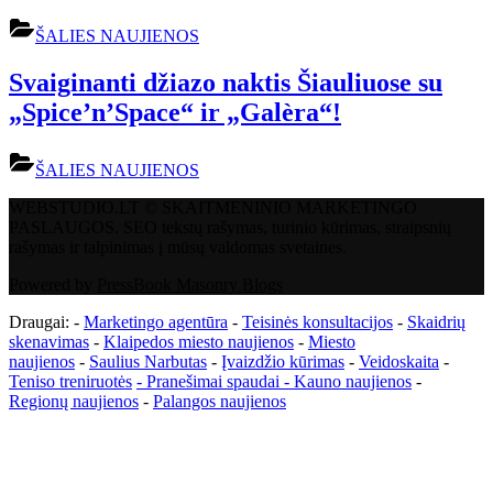
ŠALIES NAUJIENOS
Svaiginanti džiazo naktis Šiauliuose su
„Spice’n’Space“ ir „Galèra“!
ŠALIES NAUJIENOS
WEBSTUDIO.LT © SKAITMENINIO MARKETINGO
PASLAUGOS. SEO tekstų rašymas, turinio kūrimas, straipsnių
rašymas ir talpinimas į mūsų valdomas svetaines.
Powered by
PressBook Masonry Blogs
Draugai: -
Marketingo agentūra
-
Teisinės konsultacijos
-
Skaidrių
skenavimas
-
Klaipedos miesto naujienos
-
Miesto
naujienos
-
Saulius Narbutas
-
Įvaizdžio kūrimas
-
Veidoskaita
-
Teniso treniruotės
- Pranešimai spaudai -
Kauno naujienos
-
Regionų naujienos
-
Palangos naujienos