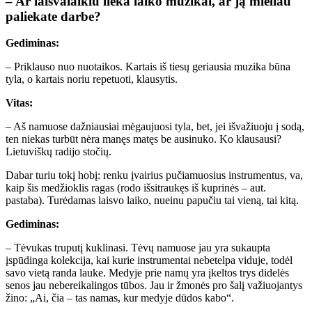
– Ar laisvalaikiu lieka laiko muzikai, ar ją mieliau
paliekate darbe?
Gediminas:
– Priklauso nuo nuotaikos. Kartais iš tiesų geriausia muzika būna
tyla, o kartais noriu repetuoti, klausytis.
Vitas:
– Aš namuose dažniausiai mėgaujuosi tyla, bet, jei išvažiuoju į sodą,
ten niekas turbūt nėra manęs matęs be ausinuko. Ko klausausi?
Lietuviškų radijo stočių.
Dabar turiu tokį hobį: renku įvairius pučiamuosius instrumentus, va,
kaip šis medžioklis ragas (rodo išsitraukęs iš kuprinės – aut.
pastaba). Turėdamas laisvo laiko, nueinu papučiu tai vieną, tai kitą.
Gediminas:
– Tėvukas truputį kuklinasi. Tėvų namuose jau yra sukaupta
įspūdinga kolekcija, kai kurie instrumentai nebetelpa viduje, todėl
savo vietą randa lauke. Medyje prie namų yra įkeltos trys didelės
senos jau nebereikalingos tūbos. Jau ir žmonės pro šalį važiuojantys
žino: „Ai, čia – tas namas, kur medyje dūdos kabo“.