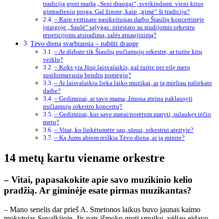
tradiciją groti maršą „Seni draugai“, sveikindami vieni kitus
gimtadienių proga. Gal žinote, kaip „gimė“ ši tradicija?
– Kaip vertinate pasikeitusias darbo Šiaulių koncertinėje
įstaigoje „Saulė“ sąlygas: priestato su studijomis orkestrų
repeticijoms atsiradimą, salės atnaujinimą?
Tėvo dieną svarbiausia – pabūti drauge
– Ar dirbate tik Šiaulių pučiamųjų orkestre, ar turite kitų
veiklų?
– Koks yra Jūsų laisvalaikis, gal turite per eilę metų
susiformavusių bendrų pomėgių?
– Ar laisvalaikiu lieka laiko muzikai, ar ją mieliau paliekate
darbe?
– Gediminai, ar tavo mama, žmona ateina paklausyti
pučiamųjų orkestro koncertų?
– Gediminai, kur save matai/norėtum matyti, sulaukęs tėčio
metų?
– Vitai, ko linkėtumėte sau, sūnui, orkestrui ateityje?
– Ką Jums abiem reiškia Tėvo diena, ar ją minite?
14 metų kartu viename orkestre
– Vitai, papasakokite apie savo muzikinio kelio
pradžią. Ar giminėje esate pirmas muzikantas?
– Mano senelis dar prieš A. Smetonos laikus buvo jaunas kaimo
mokytojas Suvalkijoje. Jis pats išmoko groti smuiku, vėliau eidavo