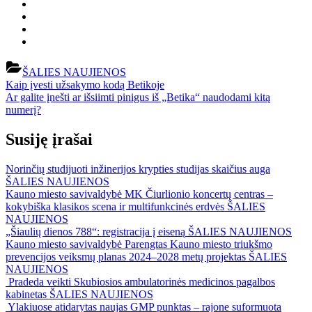
ŠALIES NAUJIENOS
Navigacija
Previous
Kaip įvesti užsakymo kodą Betikoje
Post:
Next
Ar galite įnešti ar išsiimti pinigus iš „Betika“ naudodami kitą
tarp
Post:
numerį?
įrašų
Susiję įrašai
Norinčių studijuoti inžinerijos krypties studijas skaičius auga
ŠALIES NAUJIENOS
Kauno miesto savivaldybė MK Čiurlionio koncertų centras –
kokybiška klasikos scena ir multifunkcinės erdvės
ŠALIES
NAUJIENOS
„Šiaulių dienos 788“: registracija į eiseną
ŠALIES NAUJIENOS
Kauno miesto savivaldybė Parengtas Kauno miesto triukšmo
prevencijos veiksmų planas 2024–2028 metų projektas
ŠALIES
NAUJIENOS
Pradeda veikti Skubiosios ambulatorinės medicinos pagalbos
kabinetas
ŠALIES NAUJIENOS
Ylakiuose atidarytas naujas GMP punktas – rajone suformuota