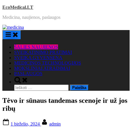
Skip
EcoMedical.LT
to
Medicina, naujienos, paslaugos
content
ŠALIES NAUJIENOS
SVEIKATINIMO PRATIMAI
SVEIKA GYVENSENA
MEDICINOS TECHNOLOGIJOS
MOKSLINIAI ATRADIMAI
PASLAUGOS
Toggle
search
Ieškoti:
form
Tėvo ir sūnaus tandemas scenoje ir už jos
ribų
Posted
By
1 birželio, 2024
admin
on