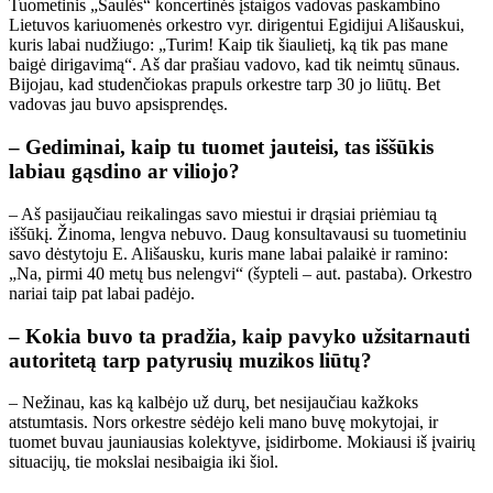
Tuometinis „Saulės“ koncertinės įstaigos vadovas paskambino
Lietuvos kariuomenės orkestro vyr. dirigentui Egidijui Ališauskui,
kuris labai nudžiugo: „Turim! Kaip tik šiaulietį, ką tik pas mane
baigė dirigavimą“. Aš dar prašiau vadovo, kad tik neimtų sūnaus.
Bijojau, kad studenčiokas prapuls orkestre tarp 30 jo liūtų. Bet
vadovas jau buvo apsisprendęs.
– Gediminai, kaip tu tuomet jauteisi, tas iššūkis
labiau gąsdino ar viliojo?
– Aš pasijaučiau reikalingas savo miestui ir drąsiai priėmiau tą
iššūkį. Žinoma, lengva nebuvo. Daug konsultavausi su tuometiniu
savo dėstytoju E. Ališausku, kuris mane labai palaikė ir ramino:
„Na, pirmi 40 metų bus nelengvi“ (šypteli – aut. pastaba). Orkestro
nariai taip pat labai padėjo.
– Kokia buvo ta pradžia, kaip pavyko užsitarnauti
autoritetą tarp patyrusių muzikos liūtų?
– Nežinau, kas ką kalbėjo už durų, bet nesijaučiau kažkoks
atstumtasis. Nors orkestre sėdėjo keli mano buvę mokytojai, ir
tuomet buvau jauniausias kolektyve, įsidirbome. Mokiausi iš įvairių
situacijų, tie mokslai nesibaigia iki šiol.