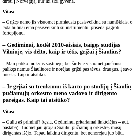
dirbti į Norvegiją, kur iki šiol gyvena.
Vitas:
– Grįžęs namo jis visuomet pirmiausia pasisveikina su namiškiais, o
tada būtinai eina pasisveikinti su instrumentu: prisėda pagroti
fortepijonu.
– Gediminai, kodėl 2010-aisiais, baigęs studijas
Vilniuje, vis dėlto, kaip ir tėtis, grįžai į Šiaulius?
– Man patiko mokytis sostinėje, bet širdyje visuomet jaučiausi
palikęs namus Šiauliuose ir norėjau grįžti pas tėvus, draugus, į savo
miestą. Taip ir atsitiko.
– Ir grįžai su trenksmu: iš karto po studijų į Šiaulių
pučiamųjų orkestro meno vadovo ir dirigento
pareigas. Kaip tai atsitiko?
Vitas:
– Galiu aš priminti? (tęsia, Gediminui pritariamai linktelėjus – aut.
pastaba). Tuomet jau grojau Šiaulių pučiamųjų orkestre, mūsų
dirigentas išėjo. Tapau laikinu dirigentu, bet nenorėjau juo būti.