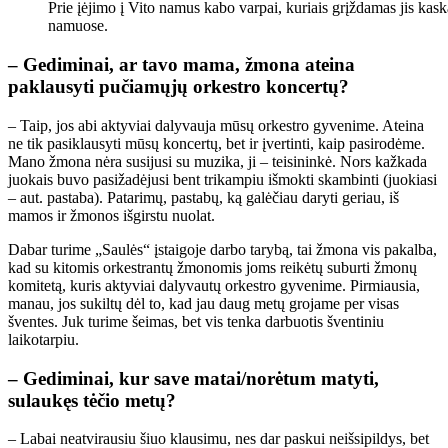
Prie įėjimo į Vito namus kabo varpai, kuriais grįždamas jis kas
namuose.
– Gediminai, ar tavo mama, žmona ateina
paklausyti pučiamųjų orkestro koncertų?
– Taip, jos abi aktyviai dalyvauja mūsų orkestro gyvenime. Ateina
ne tik pasiklausyti mūsų koncertų, bet ir įvertinti, kaip pasirodėme.
Mano žmona nėra susijusi su muzika, ji – teisininkė. Nors kažkada
juokais buvo pasižadėjusi bent trikampiu išmokti skambinti (juokiasi
– aut. pastaba). Patarimų, pastabų, ką galėčiau daryti geriau, iš
mamos ir žmonos išgirstu nuolat.
Dabar turime „Saulės“ įstaigoje darbo tarybą, tai žmona vis pakalba,
kad su kitomis orkestrantų žmonomis joms reikėtų suburti žmonų
komitetą, kuris aktyviai dalyvautų orkestro gyvenime. Pirmiausia,
manau, jos sukiltų dėl to, kad jau daug metų grojame per visas
šventes. Juk turime šeimas, bet vis tenka darbuotis šventiniu
laikotarpiu.
– Gediminai, kur save matai/norėtum matyti,
sulaukęs tėčio metų?
– Labai neatvirausiu šiuo klausimu, nes dar paskui neišsipildys, bet