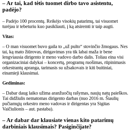
– Ar tai, kad tėtis tuomet dirbo tavo asistentu,
padėjo?
– Padėjo 100 procentų. Reikėjo visokių patarimų, tai visuomet
turėjau ir tebeturiu kuo pasikliauti, į ką atsiremti ir taip augti.
Vitas:
– O man visuomet buvo gaila to „už pulto“ stovinčio žmogaus. Nes
tai, ką mato žiūrovas, dirigavimas yra tik labai maža ir bene
lengviausia dirigento ir meno vadovo darbo dalis. Toliau eina visi
organizaciniai dalykai – koncertų, programų ruošimas, rūpinimasis
orkestrantų apranga, tarimasis su užsakovais ir kiti buitiniai,
einamieji klausimai.
Gediminas:
– Dabar daug laiko užima aranžuočių rašymas, naujų natų paieškos.
Tai didžiulis nematomas dirigento darbas (nuo 2016 m. Šiaulių
pučiamųjų orkestro meno vadovas ir dirigentas yra Sigitas
Vaičiulionis – aut. pastaba).
– Ar dabar dar klausiate vienas kito patarimų
darbiniais klausimais? Pasiginčijate?