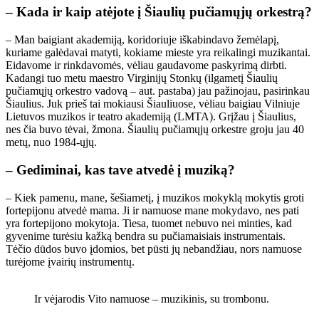
– Kada ir kaip atėjote į Šiaulių pučiamųjų orkestrą?
– Man baigiant akademiją, koridoriuje iškabindavo žemėlapį,
kuriame galėdavai matyti, kokiame mieste yra reikalingi muzikantai.
Eidavome ir rinkdavomės, vėliau gaudavome paskyrimą dirbti.
Kadangi tuo metu maestro Virginijų Stonkų (ilgametį Šiaulių
pučiamųjų orkestro vadovą – aut. pastaba) jau pažinojau, pasirinkau
Šiaulius. Juk prieš tai mokiausi Šiauliuose, vėliau baigiau Vilniuje
Lietuvos muzikos ir teatro akademiją (LMTA). Grįžau į Šiaulius,
nes čia buvo tėvai, žmona. Šiaulių pučiamųjų orkestre groju jau 40
metų, nuo 1984-ųjų.
– Gediminai, kas tave atvedė į muziką?
– Kiek pamenu, mane, šešiametį, į muzikos mokyklą mokytis groti
fortepijonu atvedė mama. Ji ir namuose mane mokydavo, nes pati
yra fortepijono mokytoja. Tiesa, tuomet nebuvo nei minties, kad
gyvenime turėsiu kažką bendra su pučiamaisiais instrumentais.
Tėčio dūdos buvo įdomios, bet pūsti jų nebandžiau, nors namuose
turėjome įvairių instrumentų.
Ir vėjarodis Vito namuose – muzikinis, su trombonu.