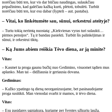
norėčiau būti ten, kur vis dar būčiau naudingas, sulaukčiau
pripažinimo, kad galėčiau kažką kurti, plėtoti, tobulėti. Turbūt
norėčiau būti ten, kur esu dabar (šypteli – aut. pastaba).
– Vitai, ko linkėtumėte sau, sūnui, orkestrui ateityje?
– Turiu tokią nerimtą nuostatą: „Kiekvienas vyras turi sulaukti…
pirmos pensijos“. Tą ir bandau pasiekti. Turbūt šis palinkėjimas ir
sūnui, ir orkestrui tiktų.
– Ką Jums abiem reiškia Tėvo diena, ar ją minite?
Vitas:
– Kasmet ta proga gaunu bučkį nuo Gedimino, visuomet tądien mus
aplanko. Man tai – didžiausia ir geriausia dovana.
Gediminas:
– Kažko ypatingo tą dieną neorganizuojame, bet pasinaudojame
proga susitikti. Man vienodai svarbi ir mamos, ir tėvo diena.
Vitas:
– Esu pasidaręs ugniakurą, kuriame per šventes užkuriu laužą.