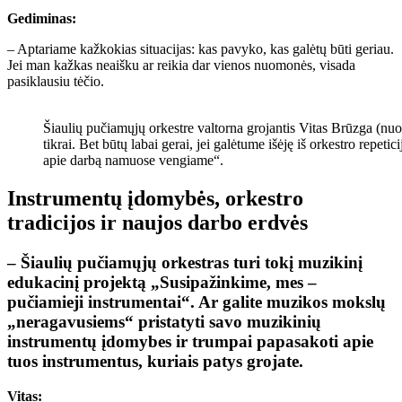
Gediminas:
– Aptariame kažkokias situacijas: kas pavyko, kas galėtų būti geriau.
Jei man kažkas neaišku ar reikia dar vienos nuomonės, visada
pasiklausiu tėčio.
Šiaulių pučiamųjų orkestre valtorna grojantis Vitas Brūzga (nuot
tikrai. Bet būtų labai gerai, jei galėtume išėję iš orkestro repet
apie darbą namuose vengiame“.
Instrumentų įdomybės, orkestro
tradicijos ir naujos darbo erdvės
– Šiaulių pučiamųjų orkestras turi tokį muzikinį
edukacinį projektą „Susipažinkime, mes –
pučiamieji instrumentai“. Ar galite muzikos mokslų
„neragavusiems“ pristatyti savo muzikinių
instrumentų įdomybes ir trumpai papasakoti apie
tuos instrumentus, kuriais patys grojate.
Vitas: