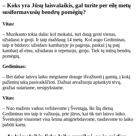
– Koks yra Jūsų laisvalaikis, gal turite per eilę metų
susiformavusių bendrų pomėgių?
Vitas:
– Muzikanto tokia dalia: kol mokaisi, turi daug groti vienas,
užsidarai ir groji. Ir taip maždaug 14 metų. Kol augo Gediminas,
taip ir būdavo: užsidaro kambaryje jis pagroja, paskui į tą patį
kambarį aš einu, užsidarau ir repetuoju, groju. Tiek tų mūsų bendrų
pomėgių.
Gediminas:
– Bet dabar laisvu laiku mėgstame drauge išvažiuoti į gamtą, į kokį
pažintinį taką pasivaikščioti. Dažnai atvažiuoju aplankyti tėvų,
gražiai sutariame, nesipykstame.
Vitas:
– Nuo mažens vaikus veždavome į Šventąją. Iki šių dienų
Gediminas ten taip ir važiuoja, prie jūros, kai tik turi laisvo laiko.
Šventojoje visuomet visa šeima atsigriebdavome, rasdavome to laiko
pabūti kartu.