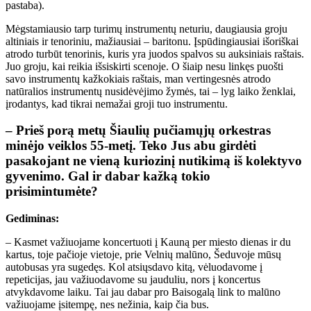
pastaba).
Mėgstamiausio tarp turimų instrumentų neturiu, daugiausia groju
altiniais ir tenoriniu, mažiausiai – baritonu. Įspūdingiausiai išoriškai
atrodo turbūt tenorinis, kuris yra juodos spalvos su auksiniais raštais.
Juo groju, kai reikia išsiskirti scenoje. O šiaip nesu linkęs puošti
savo instrumentų kažkokiais raštais, man vertingesnės atrodo
natūralios instrumentų nusidėvėjimo žymės, tai – lyg laiko ženklai,
įrodantys, kad tikrai nemažai groji tuo instrumentu.
– Prieš porą metų Šiaulių pučiamųjų orkestras
minėjo veiklos 55-metį. Teko Jus abu girdėti
pasakojant ne vieną kuriozinį nutikimą iš kolektyvo
gyvenimo. Gal ir dabar kažką tokio
prisimintumėte?
Gediminas:
– Kasmet važiuojame koncertuoti į Kauną per miesto dienas ir du
kartus, toje pačioje vietoje, prie Velnių malūno, Šeduvoje mūsų
autobusas yra sugedęs. Kol atsiųsdavo kitą, vėluodavome į
repeticijas, jau važiuodavome su jauduliu, nors į koncertus
atvykdavome laiku. Tai jau dabar pro Baisogalą link to malūno
važiuojame įsitempę, nes nežinia, kaip čia bus.