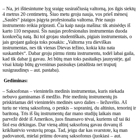
– Na, jei ištiesintume lyg sraigę susiraičiusią valtorną, jos ilgis siektų
4 metrus 20 centimetrų. Šiuo metu groju nauja, vos prieš mėnesį
„Saulės“ įstaigos įsigyta profesionalia valtorna. Prie naujo
instrumento reikia priprasti. Čia kaip nauja mašina: tik atsisėdęs iš
karto 110 nespausi. Šis naujas profesionalus instrumentas duoda
konkrečią natą. Iki tol grojau studentiškais, pigiais instrumentais, o
jais grojant galioja toks posakis: „Valtorna yra dieviškas
instrumentas, nes tik vienas Dievas težino, kokia kita nata
suskambės“. Dabar groju pirmu rimtu instrumentu, todėl labai gaila,
kad tik dabar jį gavau. Jei būtų man toks pasitaikęs jaunystėje, gal
visai kitaip būtų gyvenimas pasisukęs (atsidūsta net truputį
susigraudinęs – aut. pastaba).
Gediminas:
– Saksofonas – vienintelis medinis instrumentas, kuris niekada
nebuvo gaminamas iš medžio. Prie medinių instrumentų jis
priskiriamas dėl vienintelės medinės savo dalies – liežuvėlio. Aš
turiu ne vieną saksofoną, o penkis – sopraninį, du altinius, tenorinį ir
baritoną. Tris iš šių instrumentų dar mano studijų laikais man
parvežė dėdė iš Amerikos, juos finansavo tėvai, kuriems už tai iki
šiol esu dėkingas. Dar vieną altinį saksofoną gavau dovanų iš
krikštatėvio vestuvių proga. Tad, jeigu dar kas svarstote, ką man
padovanoti, mielai priimu dovanų saksofonus (juokiasi – aut.