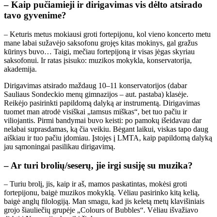
– Kaip pučiamieji ir dirigavimas vis dėlto atsirado
tavo gyvenime?
– Keturis metus mokiausi groti fortepijonu, kol vieno koncerto metu
mane labai sužavėjo saksofonu grojęs kitas mokinys, gal gražus
kūrinys buvo… Taigi, mečiau fortepijoną ir visas jėgas skyriau
saksofonui. Ir ratas įsisuko: muzikos mokykla, konservatorija,
akademija.
Dirigavimas atsirado maždaug 10–11 konservatorijos (dabar
Sauliaus Sondeckio menų gimnazijos – aut. pastaba) klasėje.
Reikėjo pasirinkti papildomą dalyką ar instrumentą. Dirigavimas
tuomet man atrodė visiškai „tamsus miškas“, bet tuo pačiu ir
viliojantis. Pirmi bandymai buvo keisti: po pamokų išeidavau dar
nelabai suprasdamas, ką čia veikiu. Bėgant laikui, viskas tapo daug
aiškiau ir tuo pačiu įdomiau. Įstojęs į LMTA, kaip papildomą dalyką
jau sąmoningai pasilikau dirigavimą.
– Ar turi brolių/seserų, jie irgi susiję su muzika?
– Turiu brolį, jis, kaip ir aš, mamos paskatintas, mokėsi groti
fortepijonu, baigė muzikos mokyklą. Vėliau pasirinko kitą kelią,
baigė anglų filologiją. Man smagu, kad jis keletą metų klavišiniais
grojo šiauliečių grupėje „Colours of Bubbles“. Vėliau išvažiavo