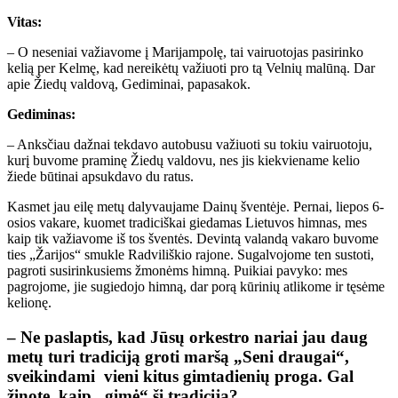
Vitas:
– O neseniai važiavome į Marijampolę, tai vairuotojas pasirinko
kelią per Kelmę, kad nereikėtų važiuoti pro tą Velnių malūną. Dar
apie Žiedų valdovą, Gediminai, papasakok.
Gediminas:
– Anksčiau dažnai tekdavo autobusu važiuoti su tokiu vairuotoju,
kurį buvome praminę Žiedų valdovu, nes jis kiekviename kelio
žiede būtinai apsukdavo du ratus.
Kasmet jau eilę metų dalyvaujame Dainų šventėje. Pernai, liepos 6-
osios vakare, kuomet tradiciškai giedamas Lietuvos himnas, mes
kaip tik važiavome iš tos šventės. Devintą valandą vakaro buvome
ties „Žarijos“ smukle Radviliškio rajone. Sugalvojome ten sustoti,
pagroti susirinkusiems žmonėms himną. Puikiai pavyko: mes
pagrojome, jie sugiedojo himną, dar porą kūrinių atlikome ir tęsėme
kelionę.
– Ne paslaptis, kad Jūsų orkestro nariai jau daug
metų turi tradiciją groti maršą „Seni draugai“,
sveikindami vieni kitus gimtadienių proga. Gal
žinote, kaip „gimė“ ši tradicija?