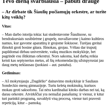
Tėvo dieną svarbiausia – pabūti drauge
– Ar dirbate tik Šiaulių pučiamųjų orkestre, ar turite
kitų veiklų?
Vitas:
– Man darbo istorija tokia: kai studentavome Šiauliuose, su
bendrakursiais susibūrėme į grupelę, nuvažiavome į kaimo kultūros
namus, kur gavome aparatūrą ir grojome šokiuose. Turėjau greitai
išmokti groti bosine gitara. Išmokau, grojau. Vėliau dar truputį
papildomai dirbau universitete, vaikų muzikos mokykloje, bet
pagrinde esu ištikimas orkestrui. Nors sakoma, kad darbą reikia
keisti kas septynerius metus, aš šių rekomendacijų užsispyrusiai jau
daug metų neklausau (juokiasi – aut. pastaba).
Gediminas:
– Aš mokytojauju „Dagilėlio“ dainavimo mokykloje ir Sauliaus
Sondeckio menų gimnazijoje. Turiu keletą mokinukų, kuriuos
mokau groti saksofonu. Tai nėra kardinaliai kitoks darbas nei tai, ką
darau orkestre. Atvirkščiai yra nemažai panašumų: ir vienur, ir kitur
turi parinkti programą, suvaldyti visą procesą, vienur turi pravesti
repeticiją, kitur – pamoką.