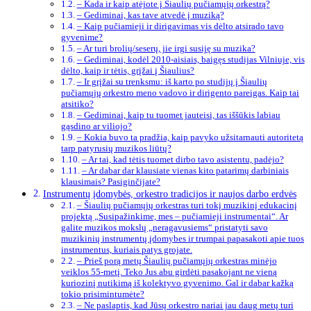
– Kada ir kaip atėjote į Šiaulių pučiamųjų orkestrą?
– Gediminai, kas tave atvedė į muziką?
– Kaip pučiamieji ir dirigavimas vis dėlto atsirado tavo
gyvenime?
– Ar turi brolių/seserų, jie irgi susiję su muzika?
– Gediminai, kodėl 2010-aisiais, baigęs studijas Vilniuje, vis
dėlto, kaip ir tėtis, grįžai į Šiaulius?
– Ir grįžai su trenksmu: iš karto po studijų į Šiaulių
pučiamųjų orkestro meno vadovo ir dirigento pareigas. Kaip tai
atsitiko?
– Gediminai, kaip tu tuomet jauteisi, tas iššūkis labiau
gąsdino ar viliojo?
– Kokia buvo ta pradžia, kaip pavyko užsitarnauti autoritetą
tarp patyrusių muzikos liūtų?
– Ar tai, kad tėtis tuomet dirbo tavo asistentu, padėjo?
– Ar dabar dar klausiate vienas kito patarimų darbiniais
klausimais? Pasiginčijate?
Instrumentų įdomybės, orkestro tradicijos ir naujos darbo erdvės
– Šiaulių pučiamųjų orkestras turi tokį muzikinį edukacinį
projektą „Susipažinkime, mes – pučiamieji instrumentai“. Ar
galite muzikos mokslų „neragavusiems“ pristatyti savo
muzikinių instrumentų įdomybes ir trumpai papasakoti apie tuos
instrumentus, kuriais patys grojate.
– Prieš porą metų Šiaulių pučiamųjų orkestras minėjo
veiklos 55-metį. Teko Jus abu girdėti pasakojant ne vieną
kuriozinį nutikimą iš kolektyvo gyvenimo. Gal ir dabar kažką
tokio prisimintumėte?
– Ne paslaptis, kad Jūsų orkestro nariai jau daug metų turi