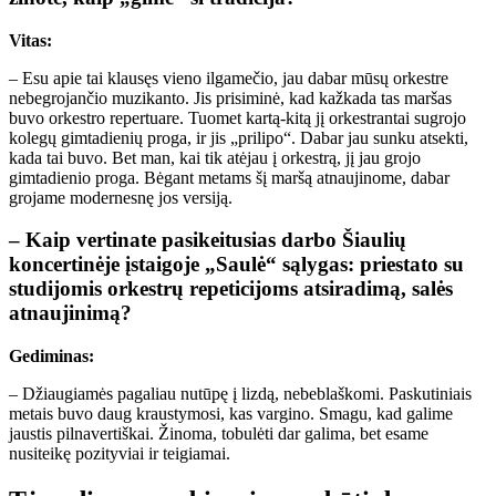
Vitas:
– Esu apie tai klausęs vieno ilgamečio, jau dabar mūsų orkestre
nebegrojančio muzikanto. Jis prisiminė, kad kažkada tas maršas
buvo orkestro repertuare. Tuomet kartą-kitą jį orkestrantai sugrojo
kolegų gimtadienių proga, ir jis „prilipo“. Dabar jau sunku atsekti,
kada tai buvo. Bet man, kai tik atėjau į orkestrą, jį jau grojo
gimtadienio proga. Bėgant metams šį maršą atnaujinome, dabar
grojame modernesnę jos versiją.
– Kaip vertinate pasikeitusias darbo Šiaulių
koncertinėje įstaigoje „Saulė“ sąlygas: priestato su
studijomis orkestrų repeticijoms atsiradimą, salės
atnaujinimą?
Gediminas:
– Džiaugiamės pagaliau nutūpę į lizdą, nebeblaškomi. Paskutiniais
metais buvo daug kraustymosi, kas vargino. Smagu, kad galime
jaustis pilnavertiškai. Žinoma, tobulėti dar galima, bet esame
nusiteikę pozityviai ir teigiamai.