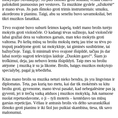
pašokdinti jaunuosius per vestuves. Ta muzikine gyslele „užsikrėtė“
ir mano tėvas. Jis pats išmoko groti trimis instrumentais: smuiku,
akordeonu ir pianinu. Taigi, abu su seneliu buvo savamoksliai, bet
tikri muzikos fanatikai.
Tėvo svajonė buvo suburti šeimos kapelą, todėl mano brolis turėjo
mokytis groti violončele. O kadangi tėvas sužinojo, kad violončelė
labai gražiai dera su valtornos garsais, man teko mokytis groti
valtorna. Po kelių mūsų su broliu mokslų metų jau trise su tėvu po
truputį pradėjome groti: tai mokykloje, tai giminės susibūrime, tai
bažnyčioje. Taigi, ši minimali tėvo svajonė išsipildė, tačiau jis dar
labai norėjo sugroti televizijos laidoje „Duokim garo!“. Šiam jo
troškimui, deja, jau nebuvo lemta išsipildyti. Taip mes su broliu
atėjome į muziką ir su ja likome. Brolis, baigęs muzikos mokytojo
specialybę, pagal ją tebedirba.
Kitas mano brolis su muzika neturi nieko bendra, jis yra lingvistas ir
diplomatas. Teta, pas kurią tuo metu, kai dar tik mokėmės su kitu
broliu groti, gyvenome, mano tėvui pasakė, kad nebegalėsime pas ją
gyventi, jei ir trečią vaiką atiduos į muzikos mokyklą. Juk namuose
nuolat repetuodavome, o ji – tyli moteris – kentėdavo tas mūsų
garsias repeticijas. Vėliau ir antrasis brolis vis dėlto savarankiškai
išmoko groti pianinu ir iki šiol juo puikiai skambina, tiesa, tik savo
malonumui.