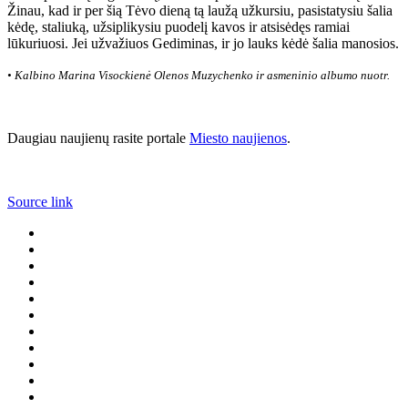
Žinau, kad ir per šią Tėvo dieną tą laužą užkursiu, pasistatysiu šalia
kėdę, staliuką, užsiplikysiu puodelį kavos ir atsisėdęs ramiai
lūkuriuosi. Jei užvažiuos Gediminas, ir jo lauks kėdė šalia manosios.
• Kalbino Marina Visockienė
Olenos Muzychenko ir asmeninio albumo nuotr.
Daugiau naujienų rasite portale
Miesto naujienos
.
Source link