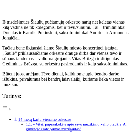
Iš trisdešimties Šiaulių pučiamųjų orkestro narių net keletas vienas
kitą vadina ne tik kolegomis, bet ir tėvu/sūnumi. Tai – trimitininkai
Donatas ir Karolis Pukinskiai, saksofonininkai Audrius ir Armundas
Jonaičiai.
Tačiau bene ilgiausiai šiame Šiaulių miesto koncertinei įstaigai
„Saulė“ priklausančiame orkestre drauge dirba dar vienas tėvo ir
sūnaus tandemas – valtorna grojantis Vitas Brūzga ir dirigentas
Gediminas Brūzga, su orkestru pasirodantis ir kaip saksofonininkas.
Būtent juos, artėjant Tėvo dienai, kalbinome apie bendro darbo
iššūkius, privalumus bei bendrą laisvalaikį, kuriame lieka vietos ir
muzikai.
Turinys:
14 metų kartu viename orkestre
– Vitai, papasakokite apie savo muzikinio kelio pradžią. Ar
giminėje esate pirmas muzikantas?