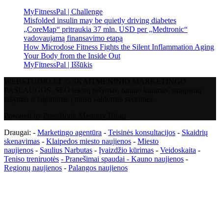
MyFitnessPal | Challenge
Misfolded insulin may be quietly driving diabetes
„CoreMap“ pritraukia 37 mln. USD per „Medtronic“
vadovaujamą finansavimo etapą
How Microdose Fitness Fights the Silent Inflammation Aging
Your Body from the Inside Out
MyFitnessPal | Iššūkis
WEBSTUDIO.LT © SKAITMENINIO MARKETINGO
PASLAUGOS. SEO tekstų rašymas, turinio kūrimas, straipsnių
rašymas ir talpinimas į mūsų valdomas svetaines.
Powered by
PressBook Masonry Blogs
Draugai: -
Marketingo agentūra
-
Teisinės konsultacijos
-
Skaidrių
skenavimas
-
Klaipedos miesto naujienos
-
Miesto
naujienos
-
Saulius Narbutas
-
Įvaizdžio kūrimas
-
Veidoskaita
-
Teniso treniruotės
- Pranešimai spaudai -
Kauno naujienos
-
Regionų naujienos
-
Palangos naujienos