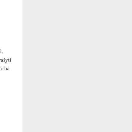
i,
ašyti
 arba