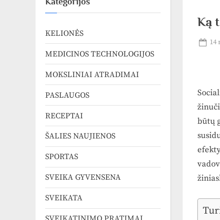
Kategorijos
Ką t
KELIONĖS
Pos
14 
MEDICINOS TECHNOLOGIJOS
on
MOKSLINIAI ATRADIMAI
Social
PASLAUGOS
žinuč
RECEPTAI
būtų g
susidu
ŠALIES NAUJIENOS
efekty
SPORTAS
vadove
SVEIKA GYVENSENA
žinias
SVEIKATA
Tur
SVEIKATINIMO PRATIMAI