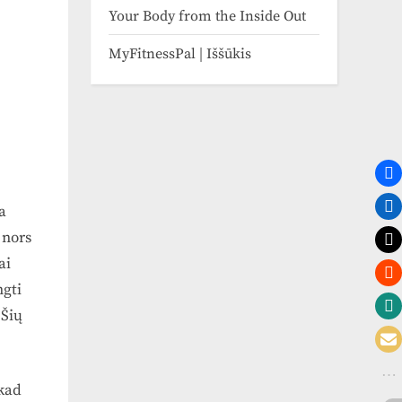
Your Body from the Inside Out
MyFitnessPal | Iššūkis
a
 nors
ai
ngti
 Šių
kad