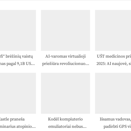
s
t
:
fi“ brėžinių vaistų
AI-varomas virtualioji
UŠT medicinos pri
imas pagal 9,1B USD
priežiūra revoliucionuoja
2025: AI naujovė, s
tų ligų sandorį
pacientų saugumą ir
padidinti kiberne
ligoninės efektyvumą
saugumo riziką 2
astle praneša
Kodėl kompiuterio
Išsamus vadovas,
minarius atopinio
emuliatoriai nebus
padirbti GPS vi