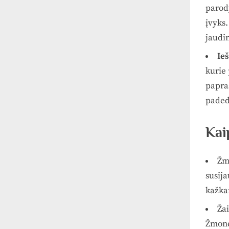
parody
įvyks.
jaudin
Ie
kurie 
papras
paded
Kai
Žm
susij
kažka
Ža
Žmonės