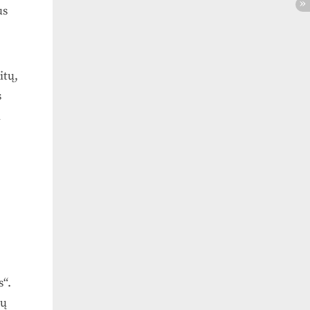
us
itų,
s
i
s“.
jų