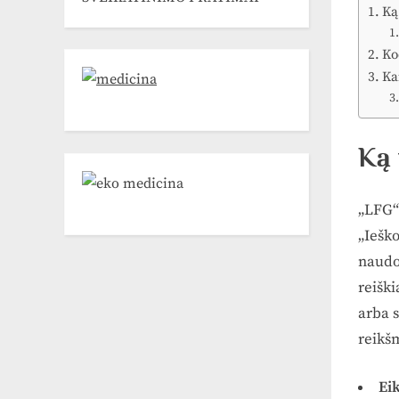
Ką
Ko
Ka
Ką 
„LFG“ 
„Ieško
naudo
reiški
arba s
reikš
Ei