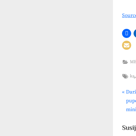
Sourc
ME
Tag
ką
P
Darž
Nav
r
pupe
tar
e
mini
v
įra
i
Susij
o