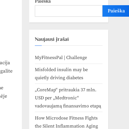
Paieška
Paieška
Naujausi įrašai
MyFitnessPal | Challenge
acija
Misfolded insulin may be
galite
quietly driving diabetes
me
„CoreMap“ pritraukia 37 mln.
nėje
USD per „Medtronic“
vadovaujamą finansavimo etapą
How Microdose Fitness Fights
the Silent Inflammation Aging