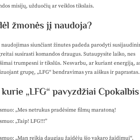
os misijų, užduočių ar veiklos tikslais.
ėl žmonės jį naudoja?
 naudojimas siunčiant žinutes padeda parodyti susijaudin
reitai susirasti komandos draugus. Sutaupysite laiko, nes
imai trumpesni ir tikslūs. Nesvarbu, ar kuriant energiją, a
izuojant grupę, „LFG“ bendravimas yra aiškus ir paprastas.
 kurie „LFG“ pavyzdžiai C
pokalbis
asmuo: „Mes netrukus pradėsime filmų maratoną!
smuo: „Taip! LFG!!!”
asmuo: „Man reikia daugiau žaidėjų šio vakaro žaidimui“.