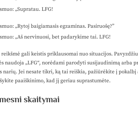
asmuo: „Supratau. LFG!
asmuo: „Rytoj baigiamasis egzaminas. Pasiruošę?”
asmuo: „Aš nervinuosi, bet padarykime tai. LFG!
reikšmė gali keistis priklausomai nuo situacijos. Pavyzdžiu
s naudoja „LFG“, norėdami parodyti susijaudinimą arba pr
s narių.
Jei nesate tikri, ką tai reiškia, pažiūrėkite į pokalbį
šykite paaiškinimo, kad jį geriau suprastumėte.
imesni skaitymai