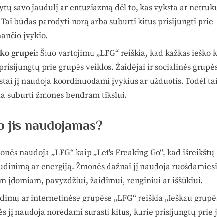
tų savo jaudulį ar entuziazmą dėl to, kas vyksta ar netruk
Tai būdas parodyti norą arba suburti kitus prisijungti prie
ančio įvykio.
ško
grupei:
Šiuo vartojimu „LFG“ reiškia, kad kažkas ieško k
prisijungtų prie grupės veiklos.
Žaidėjai ir socialinės grupė
tai jį naudoja koordinuodami įvykius ar užduotis. Todėl ta
a suburti žmones bendram tikslui.
p jis naudojamas?
onės naudoja „LFG“ kaip „Let's Freaking Go“, kad išreikštų
audinimą ar energiją. Žmonės dažnai jį naudoja ruošdamiesi
m įdomiam, pavyzdžiui, žaidimui, renginiui ar iššūkiui.
idimų ar internetinėse grupėse „LFG“ reiškia „Ieškau grupė
 jį naudoja norėdami surasti kitus, kurie prisijungtų prie 