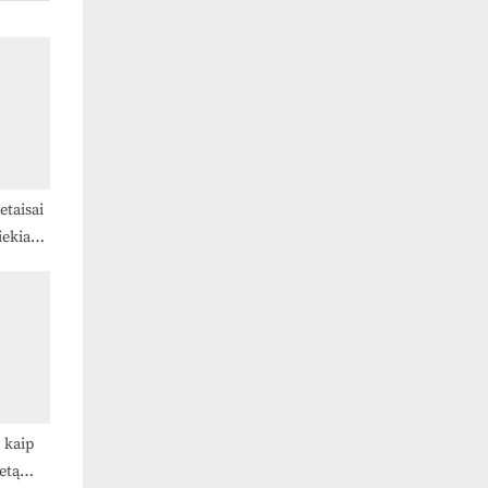
etaisai
iekiant
tinio
025 m.
 kaip
etą