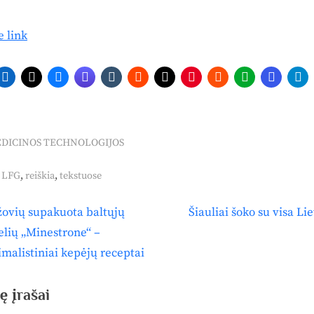
e link
DICINOS TECHNOLOGIJOS
s:
,
,
,
LFG
reiškia
tekstuose
N
ovių supakuota baltųjų
Šiauliai šoko su visa Li
igacija
e
lių „Minestrone“ –
p
x
malistiniai kepėjų receptai
t
šų
P
ę įrašai
o