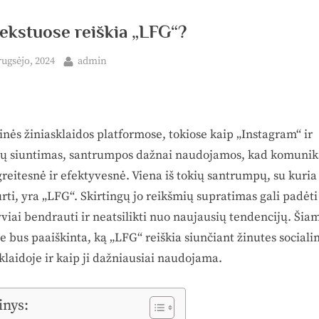
ekstuose reiškia „LFG“?
ted
By
rugsėjo, 2024
admin
inės žiniasklaidos platformose, tokiose kaip „Instagram“ ir
ių siuntimas, santrumpos dažnai naudojamos, kad komunik
reitesnė ir efektyvesnė. Viena iš tokių santrumpų, su kuria 
rti, yra „LFG“. Skirtingų jo reikšmių supratimas gali padėti
viai bendrauti ir neatsilikti nuo naujausių tendencijų. Šia
 bus paaiškinta, ką „LFG“ reiškia siunčiant žinutes sociali
klaidoje ir kaip ji dažniausiai naudojama.
inys: