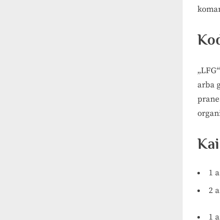
komand
Kod
„LFG“
arba g
praneš
organ
Kai
1 
2 a
1 