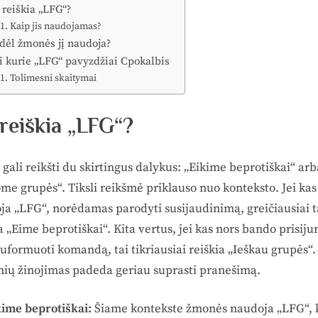
 reiškia „LFG“?
Kaip jis naudojamas?
dėl žmonės jį naudoja?
i kurie „LFG“ pavyzdžiai Cpokalbis
Tolimesni skaitymai
reiškia „LFG“?
gali reikšti du skirtingus dalykus: „Eikime beprotiškai“ arb
me grupės“. Tiksli reikšmė priklauso nuo konteksto. Jei kas
ja „LFG“, norėdamas parodyti susijaudinimą, greičiausiai t
a „Eime beprotiškai“. Kita vertus, jei kas nors bando prisiju
uformuoti komandą, tai tikriausiai reiškia „Ieškau grupės“.
mių žinojimas padeda geriau suprasti pranešimą.
kime beprotiškai:
Šiame kontekste žmonės naudoja „LFG“, 