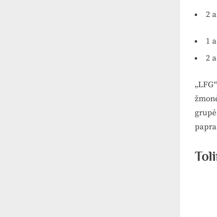
2 
1 
2 
„LFG“ 
žmonė
grupė
papra
Tol