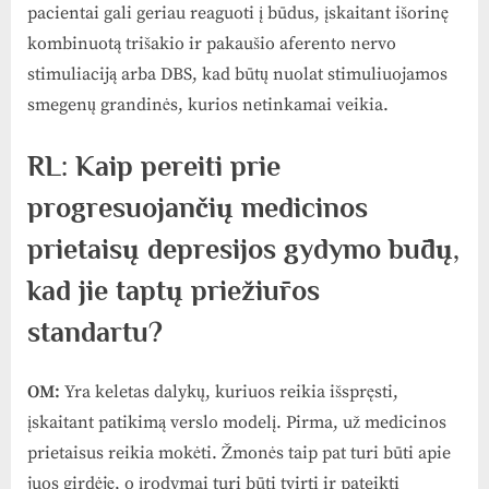
pacientai gali geriau reaguoti į būdus, įskaitant išorinę
kombinuotą trišakio ir pakaušio aferento nervo
stimuliaciją arba DBS, kad būtų nuolat stimuliuojamos
smegenų grandinės, kurios netinkamai veikia.
RL: Kaip pereiti prie
progresuojančių medicinos
prietaisų depresijos gydymo būdų,
kad jie taptų priežiūros
standartu?
OM:
Yra keletas dalykų, kuriuos reikia išspręsti,
įskaitant patikimą verslo modelį. Pirma, už medicinos
prietaisus reikia mokėti. Žmonės taip pat turi būti apie
juos girdėję, o įrodymai turi būti tvirti ir pateikti