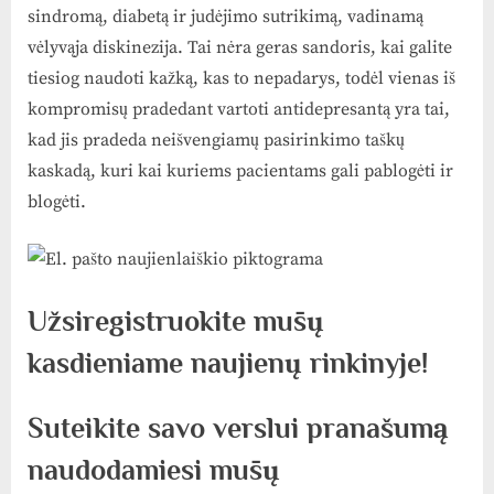
sindromą, diabetą ir judėjimo sutrikimą, vadinamą
vėlyvąja diskinezija. Tai nėra geras sandoris, kai galite
tiesiog naudoti kažką, kas to nepadarys, todėl vienas iš
kompromisų pradedant vartoti antidepresantą yra tai,
kad jis pradeda neišvengiamų pasirinkimo taškų
kaskadą, kuri kai kuriems pacientams gali pablogėti ir
blogėti.
Užsiregistruokite mūsų
kasdieniame naujienų rinkinyje!
Suteikite savo verslui pranašumą
naudodamiesi mūsų