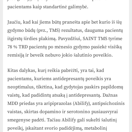
pacientams kaip standartinė galimybė.
Jaučiu, kad kai jiems būtų pranešta apie bet kurio iš šių
gydymo būdų (pvz., TMS) rezultatus, dauguma pacientų
išgirstų širdies plakimą. Pavyzdžiui, SAINT TMS tyrime
78 % TRD pacientų po mėnesio gydymo pasiekė visišką
remisiją ir beveik nebuvo jokio šalutinio poveikio.
Kitas dalykas, kurį reikia pabrėžti, yra tai, kad
pacientams, kuriems antidepresantų poveikis yra
neoptimalus, tikėtina, kad gydytojas paskirs papildomų
vaistų, kad padidintų atsaką į antidepresantą. Dažnas
MDD priedas yra aripiprazolas (Abilify), antipsichozinis
vaistas, skirtas dopamino ir serotonino pusiausvyrai
smegenyse padėti. Tačiau Abilify gali sukelti šalutinį
poveikį, įskaitant svorio padidėjimą, metabolinį