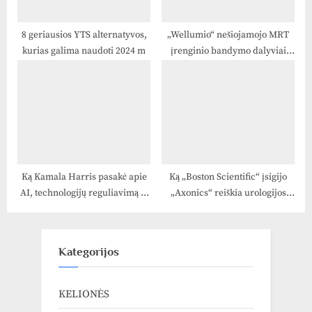
8 geriausios YTS alternatyvos,
„Wellumio“ nešiojamojo MRT
kurias galima naudoti 2024 m
įrenginio bandymo dalyviai
pirmiausia Australijoje
Ką Kamala Harris pasakė apie
Ką „Boston Scientific“ įsigijo
AI, technologijų reguliavimą ir
„Axonics“ reiškia urologijos
kt
naujovėms
Kategorijos
KELIONĖS