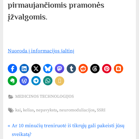
pirmaujančiomis pramonės
įžvalgomis.
Nuoroda į informacijos šaltinį
MEDICINOS TECHNOLOGIJOS
Tags:
,
,
,
,
kai
kelias
nepavyksta
neuromoduliacijos
SSRI
P
Navigacija
Ar 10 minučių treniruotė iš tikrųjų gali pakeisti jūsų
r
sveikatą?