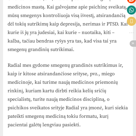
medicinos mastą. Kai galvojame apie psichinę sveikatą,
mūsų smegenys kontroliuoja visą išvestį, atsirandančią
dėl tokių sutrikimų kaip depresija, nerimas ir PTSD. Kai
kurie iš jų yra judesiai, kai kurie – nuotaika, kiti –
kalba, tačiau bendras ryšys yra tas, kad visa tai yra
smegenų grandinių sutrikimai.
Radial mes gydome smegenų grandinės sutrikimus ir,
kaip ir kitose atsirandančiose srityse, pvz., miego
medicinoje, kai turime naują medicinos priemonių
rinkinį, kuriam kartu dirbti reikia kelių sričių
specialistų, turite naują medicinos discipliną, o
psichikos sveikatos srityje Radial yra įmonė, kuri siekia
pateikti smegenų mediciną tokiu formatu, kurį
pacientai galėtų lengviau pasiekti.