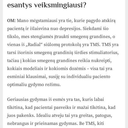
esantys veiksmingiausi?
OM:
Mano mėgstamiausi yra tie, kurie pagydo atskirą
pacientą ir išlaisvina nuo depresijos. Siekdami šio
tikslo, mes stengiamės įtraukti smegenų grandines, o
vienas iš „Radial“ siūlomų protokolų yra TMS. TMS yra
tarsi išorinis smegenų grandinių širdies stimuliatorius,
tačiau į kokias smegenų grandines reikia nukreipti,
kokiais modeliais ir kokiomis dozėmis – visa tai yra
esminiai klausimai, susiję su individualiu paciento
optimaliu gydymo režimu.
Geriausias gydymas iš esmės yra tas, kuris labai
tikėtina, kad pacientai pasveiks ir mažai tikėtina, kad
juos pakenks. Idealiu atveju tai yra greitas, patogus,
nebrangus ir prieinamas gydymas. Be TMS, kiti