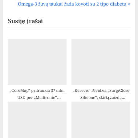
tarp
e
N
Omega-3 žuvų taukai žada kovoti su 2 tipo diabetu
v
e
įrašų
Susiję įrašai
i
x
o
t
u
P
s
o
P
s
o
t
s
:
t
:
„CoreMap“ pritraukia 37 mln.
„Kerecis“ išleidžia „SurgiClose
USD per „Medtronic“
Silicone“, skirtą žaizdų
vadovaujamą finansavimo
priežiūrai
etapą