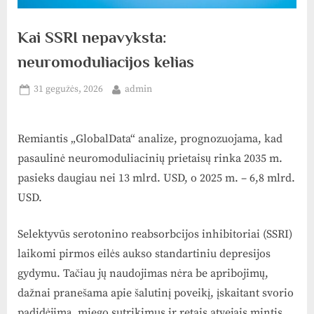
Kai SSRI nepavyksta:
neuromoduliacijos kelias
Posted
By
31 gegužės, 2026
admin
on
Remiantis „GlobalData“ analize, prognozuojama, kad
pasaulinė neuromoduliacinių prietaisų rinka 2035 m.
pasieks daugiau nei 13 mlrd. USD, o 2025 m. – 6,8 mlrd.
USD.
Selektyvūs serotonino reabsorbcijos inhibitoriai (SSRI)
laikomi pirmos eilės aukso standartiniu depresijos
gydymu. Tačiau jų naudojimas nėra be apribojimų,
dažnai pranešama apie šalutinį poveikį, įskaitant svorio
padidėjimą, miego sutrikimus ir retais atvejais mintis