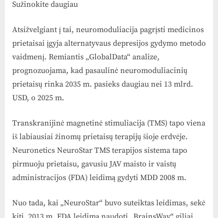
Sužinokite daugiau
Atsižvelgiant į tai, neuromoduliacija pagrįsti medicinos
prietaisai įgyja alternatyvaus depresijos gydymo metodo
vaidmenį. Remiantis „GlobalData“ analize,
prognozuojama, kad pasaulinė neuromoduliacinių
prietaisų rinka 2035 m. pasieks daugiau nei 13 mlrd.
USD, o 2025 m.
Transkranijinė magnetinė stimuliacija (TMS) tapo viena
iš labiausiai žinomų prietaisų terapijų šioje erdvėje.
Neuronetics NeuroStar TMS terapijos sistema tapo
pirmuoju prietaisu, gavusiu JAV maisto ir vaistų
administracijos (FDA) leidimą gydyti MDD 2008 m.
Nuo tada, kai „NeuroStar“ buvo suteiktas leidimas, sekė
kiti, 2013 m. FDA leidimą naudoti „BrainsWay“ giliai