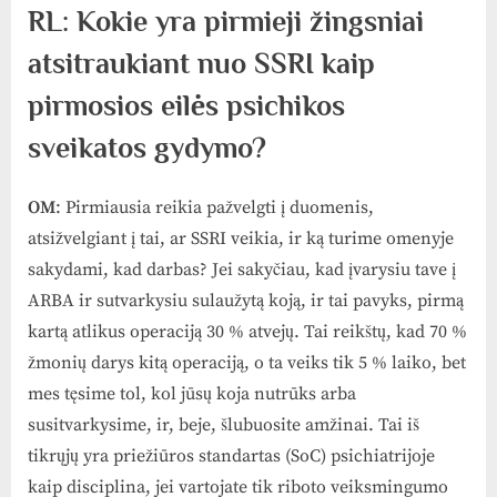
RL: Kokie yra pirmieji žingsniai
atsitraukiant nuo SSRI kaip
pirmosios eilės psichikos
sveikatos gydymo?
OM
: Pirmiausia reikia pažvelgti į duomenis,
atsižvelgiant į tai, ar SSRI veikia, ir ką turime omenyje
sakydami, kad darbas? Jei sakyčiau, kad įvarysiu tave į
ARBA ir sutvarkysiu sulaužytą koją, ir tai pavyks, pirmą
kartą atlikus operaciją 30 % atvejų. Tai reikštų, kad 70 %
žmonių darys kitą operaciją, o ta veiks tik 5 % laiko, bet
mes tęsime tol, kol jūsų koja nutrūks arba
susitvarkysime, ir, beje, šlubuosite amžinai. Tai iš
tikrųjų yra priežiūros standartas (SoC) psichiatrijoje
kaip disciplina, jei vartojate tik riboto veiksmingumo