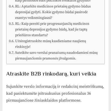
kaip pirmosios eilės psichikos sveikatos gydymo?
RL: Aptarkite medicinos prietaisų gydymo būdus
depresijai gydyti. Kokie gydymo būdai pasirodė
esantys veiksmingiausi?
RL: Kaip pereiti prie progresuojančių medicinos
prietaisų depresijos gydymo būdų, kad jie taptų
priežiūros standartu?
Užsiregistruokite mūsų kasdieniame naujienų
rinkinyje!
Suteikite savo verslui pranašumą naudodamiesi mūsų
pirmaujančiomis pramonės įžvalgomis.
Atraskite B2B rinkodarą, kuri veikia
Sujunkite verslo informaciją ir redakcinį meistriškumą,
kad pasiektumėte įsitraukusius profesionalus 36
pirmaujančiose žiniasklaidos platformose.