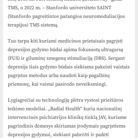
TMS, o 2022 m. – Stanfordo universiteto SAINT
(Stanfordo pagreitintos pažangios neuromoduliacijos
terapijos) TMS sistemą.
Tuo tarpu kiti kuriami medicinos prietaisais pagrįsti
depresijos gydymo būdai apima fokusuotą ultragarsą
(FUS) ir giluminę smegenų stimuliaciją (DBS). Sergant
depresija šiais gydymo būdais siekiama pakeisti vaistais
pagrįstus metodus arba naudoti kaip pagalbinę
priemonę, kai vaistai pasirodo neveiksmingi.
Lygiagrečiai su technologijų plėtra vystosi priežiūros
teikimo modeliai. „Radial Health“ kuria nacionalinį
intervencinės psichiatrijos klinikų tinklą JAV, kuriame
pagrindinis dėmesys skiriamas įrodymais pagrįstiems
depresijos gydymui, siekiant pabrėžti ir padėti