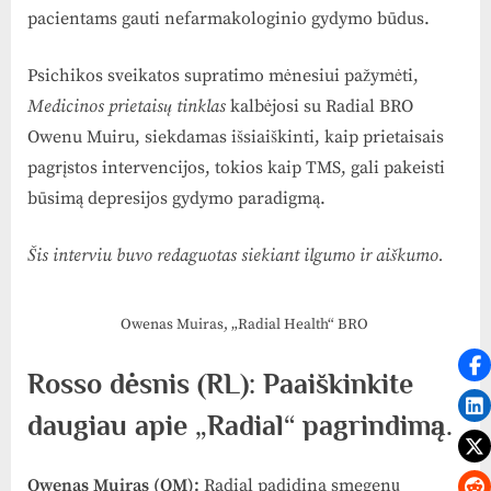
pacientams gauti nefarmakologinio gydymo būdus.
Psichikos sveikatos supratimo mėnesiui pažymėti,
Medicinos prietaisų tinklas
kalbėjosi su Radial BRO
Owenu Muiru, siekdamas išsiaiškinti, kaip prietaisais
pagrįstos intervencijos, tokios kaip TMS, gali pakeisti
būsimą depresijos gydymo paradigmą.
Šis interviu buvo redaguotas siekiant ilgumo ir aiškumo.
Owenas Muiras, „Radial Health“ BRO
Rosso dėsnis (RL): Paaiškinkite
daugiau apie „Radial“ pagrindimą.
Owenas Muiras (OM):
Radial padidina smegenų