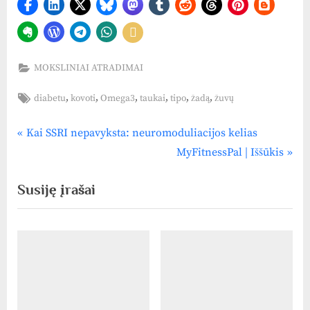
MOKSLINIAI ATRADIMAI
Tags:
,
,
,
,
,
,
diabetu
kovoti
Omega3
taukai
tipo
žadą
žuvų
P
Navigacija
Kai SSRI nepavyksta: neuromoduliacijos kelias
r
N
MyFitnessPal | Iššūkis
tarp
e
e
Susiję įrašai
v
x
įrašų
i
t
o
P
u
o
s
s
P
t
o
: