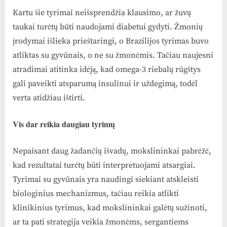
Kartu šie tyrimai neišsprendžia klausimo, ar žuvų
taukai turėtų būti naudojami diabetui gydyti. Žmonių
įrodymai išlieka prieštaringi, o Brazilijos tyrimas buvo
atliktas su gyvūnais, o ne su žmonėmis. Tačiau naujesni
atradimai atitinka idėją, kad omega-3 riebalų rūgštys
gali paveikti atsparumą insulinui ir uždegimą, todėl
verta atidžiau ištirti.
Vis dar reikia daugiau tyrimų
Nepaisant daug žadančių išvadų, mokslininkai pabrėžė,
kad rezultatai turėtų būti interpretuojami atsargiai.
Tyrimai su gyvūnais yra naudingi siekiant atskleisti
biologinius mechanizmus, tačiau reikia atlikti
klinikinius tyrimus, kad mokslininkai galėtų sužinoti,
ar ta pati strategija veikia žmonėms, sergantiems