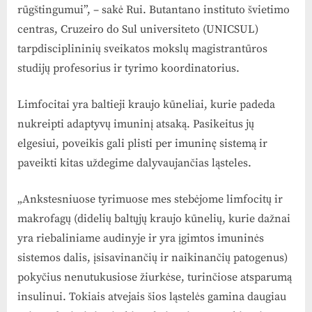
rūgštingumui”, – sakė Rui. Butantano instituto švietimo
centras, Cruzeiro do Sul universiteto (UNICSUL)
tarpdisciplininių sveikatos mokslų magistrantūros
studijų profesorius ir tyrimo koordinatorius.
Limfocitai yra baltieji kraujo kūneliai, kurie padeda
nukreipti adaptyvų imuninį atsaką. Pasikeitus jų
elgesiui, poveikis gali plisti per imuninę sistemą ir
paveikti kitas uždegime dalyvaujančias ląsteles.
„Ankstesniuose tyrimuose mes stebėjome limfocitų ir
makrofagų (didelių baltųjų kraujo kūnelių, kurie dažnai
yra riebaliniame audinyje ir yra įgimtos imuninės
sistemos dalis, įsisavinančių ir naikinančių patogenus)
pokyčius nenutukusiose žiurkėse, turinčiose atsparumą
insulinui. Tokiais atvejais šios ląstelės gamina daugiau