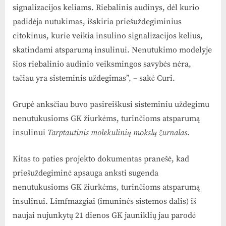
signalizacijos keliams. Riebalinis audinys, dėl kurio
padidėja nutukimas, išskiria priešuždegiminius
citokinus, kurie veikia insulino signalizacijos kelius,
skatindami atsparumą insulinui. Nenutukimo modelyje
šios riebalinio audinio veiksmingos savybės nėra,
tačiau yra sisteminis uždegimas”, – sakė Curi.
Grupė anksčiau buvo pasireiškusi sisteminiu uždegimu
nenutukusioms GK žiurkėms, turinčioms atsparumą
insulinui
Tarptautinis molekulinių mokslų žurnalas
.
Kitas to paties projekto dokumentas pranešė, kad
priešuždegiminė apsauga anksti sugenda
nenutukusioms GK žiurkėms, turinčioms atsparumą
insulinui. Limfmazgiai (imuninės sistemos dalis) iš
naujai nujunkytų 21 dienos GK jauniklių jau parodė