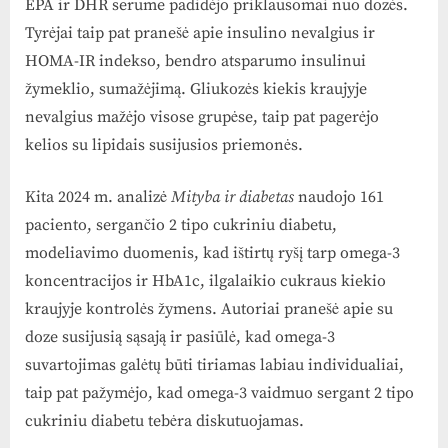
EPA ir DHR serume padidėjo priklausomai nuo dozės.
Tyrėjai taip pat pranešė apie insulino nevalgius ir
HOMA-IR indekso, bendro atsparumo insulinui
žymeklio, sumažėjimą. Gliukozės kiekis kraujyje
nevalgius mažėjo visose grupėse, taip pat pagerėjo
kelios su lipidais susijusios priemonės.
Kita 2024 m. analizė
Mityba ir diabetas
naudojo 161
paciento, sergančio 2 tipo cukriniu diabetu,
modeliavimo duomenis, kad ištirtų ryšį tarp omega-3
koncentracijos ir HbA1c, ilgalaikio cukraus kiekio
kraujyje kontrolės žymens. Autoriai pranešė apie su
doze susijusią sąsają ir pasiūlė, kad omega-3
suvartojimas galėtų būti tiriamas labiau individualiai,
taip pat pažymėjo, kad omega-3 vaidmuo sergant 2 tipo
cukriniu diabetu tebėra diskutuojamas.