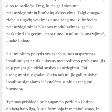
o po to padidėjo Treg, kurie gali slopinti
priešuždegiminių limfocitų aktyvavimą. Taigi omega-3
riebalų rūgščių veikimas nuo uždegimo ir limfocitų
priešuždegiminės būsenos moduliavimas. galėjo
paskatinti šių gyvūnų atsparumo insulinui sumažėjimą“,
– sakė Lobato.
Šis imuniteto pokytis yra svarbus, nes atsparumas
insulinui yra ne tik cukraus metabolizmo problema. Jis
taip pat yra glaudžiai susijęs su uždegimu. Kai
uždegiminiai signalai išlieka aukšti, jie gali trukdyti
insulino signalams ir ląstelėms sunkiau reaguoti į
hormoną.
Tyrimas prisideda prie augančio požiūrio į 2 tipo
diabetą kaip ligą, kurią formuoja ir metabolizmas, ir