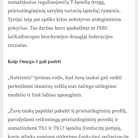
sumažėjusius reguliuojančių T-ląstelių (tregų,
priešuždegiminių savybių turinčių ląstelių) žymenis.
Tyrėjai taip pat aptiko kitus ankstyvus uždegiminius
pokyčius. Tas darbas buvo paskelbtas m
FEBS
laiškai
Europos biochemijos draugijų federacijos
žurnalas.
Kaip Omega-3 gali padėti
„Nutrients“ tyrimas rodo, kad žuvų taukai gali veikti
perkeldami imuninę veiklą nuo žalingo uždegimo
modelio ir link labiau apsauginės.
„Žuvų taukų papildai pakeitė šį priešuždegiminį profilį,
parodydami reikšmingą priešuždegiminį poveikį ir
sumažindami Th1 ir Th17 ląstelių (limfocitų potipių,
kurie atlieka esmines uždegimo funkcijas) poliarizaciją,