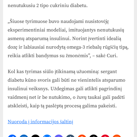
nenutukusiu 2 tipo cukriniu diabetu.
„Šiuose tyrimuose buvo naudojami nusistovėję
eksperimentiniai modeliai, imituojantys nenutukusių
asmenų atsparumą insulinui. Norint įvertinti idealią
dozę ir labiausiai nurodytą omega-3 riebalų rūgščių tipą,
reikia atlikti bandymus su žmonėmis”, – sakė Curi.
Kol kas tyrimas siūlo įtikinamą užuominą: sergant
diabetu kūno svoris gali būti ne vienintelis atsparumo
insulinui veiksnys. Uždegimas gali atlikti pagrindinį
vaidmenį net ir be nutukimo, o žuvų taukai gali padėti
atskleisti, kaip tą paslėptą procesą galima pakeisti.
Nuoroda į informacijos šaltinį