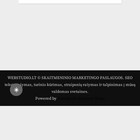
WEBSTUDIO.LT © SKAITMENINIO MARKETINGO PASLAUGOS. SEO
tekstų rašymas, turinio kūrimas, straipsnių rašymas ir talpinimas į mūsų
☀️
valdomas svetaines.
Powered by
PressBook Masonry Blogs
Draugai: -
Marketingo agentūra
-
Teisinės
konsultacijos
-
Skaidrių skenavimas
-
Klaipedos miesto
naujienos
-
Miesto naujienos
-
Saulius Narbutas
-
Įvaizdžio
kūrimas
-
Veidoskaita
-
Teniso treniruotės
- Pranešimai