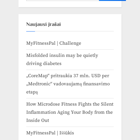
Naujausi įrašai
MyFitnessPal | Challenge
Misfolded insulin may be quietly
driving diabetes
„CoreMap“ pritraukia 37 mln. USD per
„Medtronic“ vadovaujamą finansavimo
etapą
How Microdose Fitness Fights the Silent
Inflammation Aging Your Body from the
Inside Out
MyFitnessPal | Iššūkis