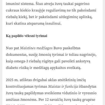
imuninė sistema. Šiuo atveju žuvų taukai pagerino
cukraus kiekio kraujyje reguliavimą ne tik pakeisdami
riebalų kiekį, bet ir pakeisdami uždegiminę aplinką,
kuri skatina atsparumą insulinui.
Ką papildo vėlesni tyrimai
Nuo pat
Maistinės medžiagos
Buvo paskelbtas
dokumentas, susiję žmonių tyrimai ir toliau nagrinėjo,
kaip omega-3 riebalų rūgštys gali paveikti ankstyvą
diabeto riziką ir medžiagų apykaitos sveikatą.
2025 m. atliktas dvigubai aklas atsitiktinių imčių
kontroliuojamas tyrimas
Maistas ir funkcija
išbandytas
žuvų taukų papildymas sveikiems vidutinio ir vyresnio
amžiaus žmonėms. Per 12 savaičių žuvų taukų grupėse