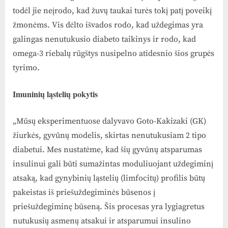
todėl jie neįrodo, kad žuvų taukai turės tokį patį poveikį
žmonėms. Vis dėlto išvados rodo, kad uždegimas yra
galingas nenutukusio diabeto taikinys ir rodo, kad
omega-3 riebalų rūgštys nusipelno atidesnio šios grupės
tyrimo.
Imuninių ląstelių pokytis
„Mūsų eksperimentuose dalyvavo Goto-Kakizaki (GK)
žiurkės, gyvūnų modelis, skirtas nenutukusiam 2 tipo
diabetui. Mes nustatėme, kad šių gyvūnų atsparumas
insulinui gali būti sumažintas moduliuojant uždegiminį
atsaką, kad gynybinių ląstelių (limfocitų) profilis būtų
pakeistas iš priešuždegiminės būsenos į
priešuždegiminę būseną. Šis procesas yra lygiagretus
nutukusių asmenų atsakui ir atsparumui insulino