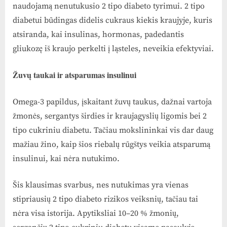
naudojamą nenutukusio 2 tipo diabeto tyrimui. 2 tipo
diabetui būdingas didelis cukraus kiekis kraujyje, kuris
atsiranda, kai insulinas, hormonas, padedantis
gliukozę iš kraujo perkelti į ląsteles, neveikia efektyviai.
Žuvų taukai ir atsparumas insulinui
Omega-3 papildus, įskaitant žuvų taukus, dažnai vartoja
žmonės, sergantys širdies ir kraujagyslių ligomis bei 2
tipo cukriniu diabetu. Tačiau mokslininkai vis dar daug
mažiau žino, kaip šios riebalų rūgštys veikia atsparumą
insulinui, kai nėra nutukimo.
Šis klausimas svarbus, nes nutukimas yra vienas
stipriausių 2 tipo diabeto rizikos veiksnių, tačiau tai
nėra visa istorija. Apytiksliai 10–20 % žmonių,