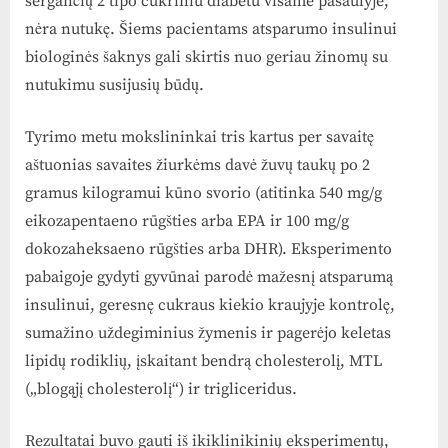
sergančių 2 tipo cukriniu diabetu visame pasaulyje,
nėra nutukę. Šiems pacientams atsparumo insulinui
biologinės šaknys gali skirtis nuo geriau žinomų su
nutukimu susijusių būdų.
Tyrimo metu mokslininkai tris kartus per savaitę
aštuonias savaites žiurkėms davė žuvų taukų po 2
gramus kilogramui kūno svorio (atitinka 540 mg/g
eikozapentaeno rūgšties arba EPA ir 100 mg/g
dokozaheksaeno rūgšties arba DHR). Eksperimento
pabaigoje gydyti gyvūnai parodė mažesnį atsparumą
insulinui, geresnę cukraus kiekio kraujyje kontrolę,
sumažino uždegiminius žymenis ir pagerėjo keletas
lipidų rodiklių, įskaitant bendrą cholesterolį, MTL
(„blogąjį cholesterolį“) ir trigliceridus.
Rezultatai buvo gauti iš ikiklinikinių eksperimentų,