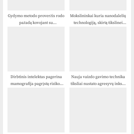
s
t
Gydymo metodo proveržis rodo
Mokslininkai kuria nanodalelių
pažadą kovojant su
technologiją, skirtą tikslinei
:
glioblastoma
aterosklerozės diagnostikai ir
gydymui
Dirbtinis intelektas pagerina
Nauja vaizdo gavimo technika
mamografija pagrįstą rizikos
tiksliai nustato agresyvų inkstų
prognozavimą
vėžį