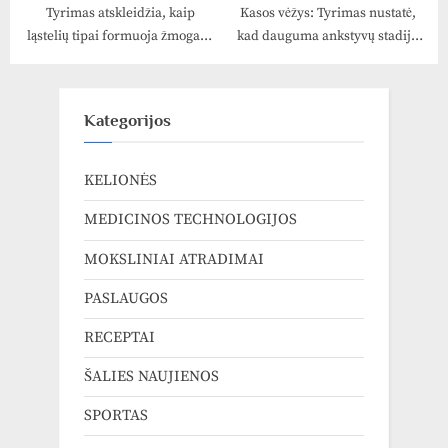
Tyrimas atskleidžia, kaip
Kasos vėžys: Tyrimas nustatė,
ląstelių tipai formuoja žmogaus
kad dauguma ankstyvų stadijų
smegenų tinklus
yra netikslūs
Kategorijos
KELIONĖS
MEDICINOS TECHNOLOGIJOS
MOKSLINIAI ATRADIMAI
PASLAUGOS
RECEPTAI
ŠALIES NAUJIENOS
SPORTAS