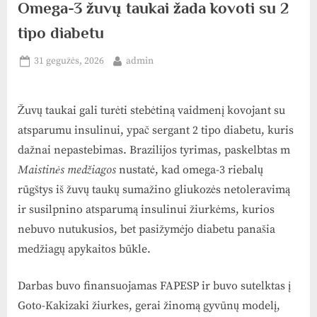
Omega-3 žuvų taukai žada kovoti su 2
tipo diabetu
Posted
By
31 gegužės, 2026
admin
on
Žuvų taukai gali turėti stebėtiną vaidmenį kovojant su
atsparumu insulinui, ypač sergant 2 tipo diabetu, kuris
dažnai nepastebimas. Brazilijos tyrimas, paskelbtas m
Maistinės medžiagos
nustatė, kad omega-3 riebalų
rūgštys iš žuvų taukų sumažino gliukozės netoleravimą
ir susilpnino atsparumą insulinui žiurkėms, kurios
nebuvo nutukusios, bet pasižymėjo diabetu panašia
medžiagų apykaitos būkle.
Darbas buvo finansuojamas FAPESP ir buvo sutelktas į
Goto-Kakizaki žiurkes, gerai žinomą gyvūnų modelį,