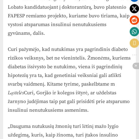
Lobato kandidatuojant į doktorantūrą, buvo platesnio
FAPESP remiamo projekto, kuriame buvo tiriama, kaip
vystosi atsparumas insulinui nenutukusiems
gyvūnams, dalis.
Curi pažymėjo, kad nutukimas yra pagrindinis diabeto
rizikos veiksnys, bet ne vienintelis. Žmonėms, kuriems
diabetas išsivysto be nutukimo, viena iš pagrindinių
hipotezių yra ta, kad genetiniai veiksniai gali atlikti
svarbų vaidmenį. Kitame tyrime, paskelbtame m
Ląstelės
Curi, Gorjão ir kolegos ištyrė, ar uždelstas
žarnyno judėjimas taip pat gali prisidėti prie atsparumo
insulinui nenutukusiems asmenims.
„Dauguma nutukusių žmonių turi lėtinį mažo lygio
uždegimą, kuris, kaip žinoma, turi įtakos insulino