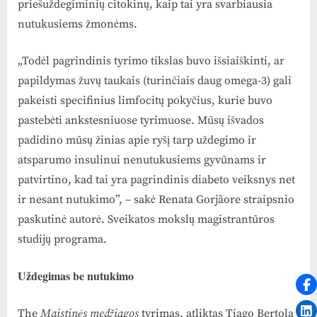
priešuždegiminių citokinų, kaip tai yra svarbiausia
nutukusiems žmonėms.
„Todėl pagrindinis tyrimo tikslas buvo išsiaiškinti, ar
papildymas žuvų taukais (turinčiais daug omega-3) gali
pakeisti specifinius limfocitų pokyčius, kurie buvo
pastebėti ankstesniuose tyrimuose. Mūsų išvados
padidino mūsų žinias apie ryšį tarp uždegimo ir
atsparumo insulinui nenutukusiems gyvūnams ir
patvirtino, kad tai yra pagrindinis diabeto veiksnys net
ir nesant nutukimo”, – sakė Renata Gorjãore straipsnio
paskutinė autorė. Sveikatos mokslų magistrantūros
studijų programa.
Uždegimas be nutukimo
The
Maistinės medžiagos
tyrimas, atliktas Tiago Bertola