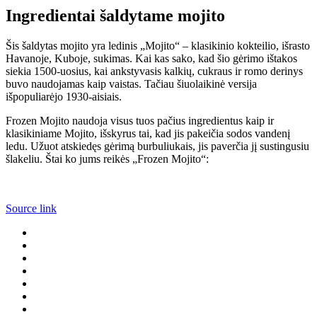
Ingredientai šaldytame mojito
Šis šaldytas mojito yra ledinis „Mojito“ – klasikinio kokteilio, išrasto
Havanoje, Kuboje, sukimas. Kai kas sako, kad šio gėrimo ištakos
siekia 1500-uosius, kai ankstyvasis kalkių, cukraus ir romo derinys
buvo naudojamas kaip vaistas. Tačiau šiuolaikinė versija
išpopuliarėjo 1930-aisiais.
Frozen Mojito naudoja visus tuos pačius ingredientus kaip ir
klasikiniame Mojito, išskyrus tai, kad jis pakeičia sodos vandenį
ledu. Užuot atskiedęs gėrimą burbuliukais, jis paverčia jį sustingusiu
šlakeliu. Štai ko jums reikės „Frozen Mojito“:
Source link