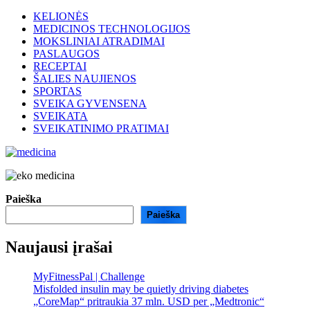
KELIONĖS
MEDICINOS TECHNOLOGIJOS
MOKSLINIAI ATRADIMAI
PASLAUGOS
RECEPTAI
ŠALIES NAUJIENOS
SPORTAS
SVEIKA GYVENSENA
SVEIKATA
SVEIKATINIMO PRATIMAI
Paieška
Paieška
Naujausi įrašai
MyFitnessPal | Challenge
Misfolded insulin may be quietly driving diabetes
„CoreMap“ pritraukia 37 mln. USD per „Medtronic“