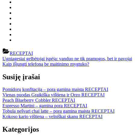
RECEPTAI
Navigacija
Previous
Ugniagesiai gelbėtojai įspėja: vanduo ne tik pramogos, bet ir pavojai
Post:
Next
Kaip išjungti telefoną be maitinimo mygtuko?
tarp
Post:
įrašų
Susiję įrašai
Pomidorų konfitacija – pora gamina maistą
RECEPTAI
Vienas puodas Graikiška vištiena ir Orzo
RECEPTAI
Peach Blueberry Cobbler
RECEPTAI
Espresso Martini – gamina pora
RECEPTAI
Tobula nešvari chai latte – pora gamina maistą
RECEPTAI
Kokoso kario vištiena – velniškai skanu
RECEPTAI
Kategorijos