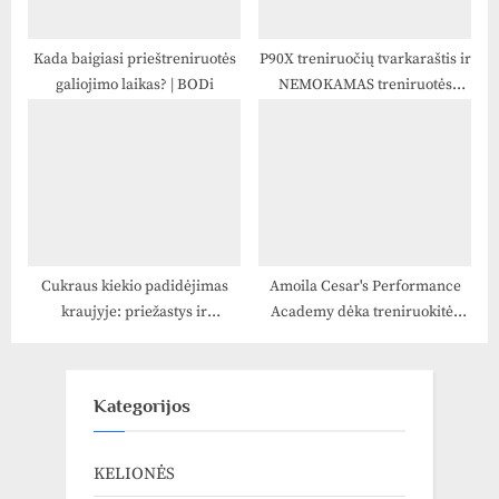
Kada baigiasi prieštreniruotės
P90X treniruočių tvarkaraštis ir
galiojimo laikas? | BODi
NEMOKAMAS treniruotės
pavyzdys
Cukraus kiekio padidėjimas
Amoila Cesar's Performance
kraujyje: priežastys ir
Academy dėka treniruokitės
prevencija
kaip profesionalas ir
koncertuokite kaip legenda
Kategorijos
KELIONĖS