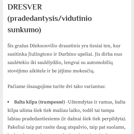
DRESVER
(pradedantysis/vidutinio
sunkumo)
Šis gražus Džeksonvilio draustinis yra tiesiai ten, kur
susitinka Jiulingtono ir Durbino upeliai. Jis dirba nuo
saulėtekio iki saulėlydžio, lengvai su automobilių
stovėjimo aikštele ir be įėjimo mokesčių.
Pačiame išsaugojime turite dvi tako variantus:
Balta kilpa (trumpesnė)
-Užtemdytas ir ramus, balta
kilpa užima šiek tiek mažiau laiko, todėl tai tampa
labiau pradedantiesiems (ir dažnai šiek tiek perpildyta).
Pakeliui taip pat rasite daug atspalvio, taip pat suolams,