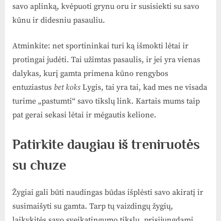
savo aplinką, kvėpuoti grynu oru ir susisiekti su savo
kūnu ir didesniu pasauliu.
Atminkite: net sportininkai turi ką išmokti lėtai ir
protingai judėti. Tai užimtas pasaulis, ir jei yra vienas
dalykas, kurį gamta primena kūno rengybos
entuziastus
bet koks
Lygis, tai yra tai, kad mes ne visada
turime „pastumti“ savo tikslų link. Kartais mums taip
pat gerai sekasi lėtai ir mėgautis kelione.
Patirkite daugiau iš treniruotės
su chuze
Žygiai gali būti naudingas būdas išplėsti savo akiratį ir
susimaišyti su gamta. Tarp tų vaizdingų žygių,
laikykitės savo sveikatingumo tikslų, prisijungdami