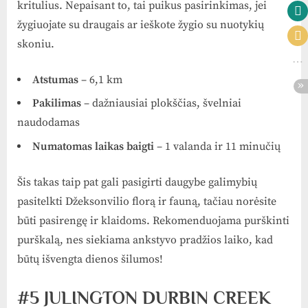
kritulius. Nepaisant to, tai puikus pasirinkimas, jei
žygiuojate su draugais ar ieškote žygio su nuotykių
skoniu.
Atstumas
– 6,1 km
Pakilimas
– dažniausiai plokščias, švelniai
naudodamas
Numatomas laikas baigti
– 1 valanda ir 11 minučių
Šis takas taip pat gali pasigirti daugybe galimybių
pasitelkti Džeksonvilio florą ir fauną, tačiau norėsite
būti pasirengę ir klaidoms. Rekomenduojama purškinti
purškalą, nes siekiama ankstyvo pradžios laiko, kad
būtų išvengta dienos šilumos!
#5 JULINGTON DURBIN CREEK