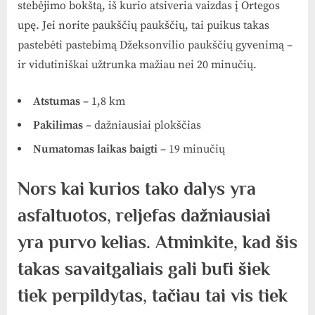
stebėjimo bokštą, iš kurio atsiveria vaizdas į Ortegos
upę. Jei norite paukščių paukščių, tai puikus takas
pastebėti pastebimą Džeksonvilio paukščių gyvenimą –
ir vidutiniškai užtrunka mažiau nei 20 minučių.
Atstumas
– 1,8 km
Pakilimas
– dažniausiai plokščias
Numatomas laikas baigti
– 19 minučių
Nors kai kurios tako dalys yra
asfaltuotos, reljefas dažniausiai
yra purvo kelias. Atminkite, kad šis
takas savaitgaliais gali būti šiek
tiek perpildytas, tačiau tai vis tiek