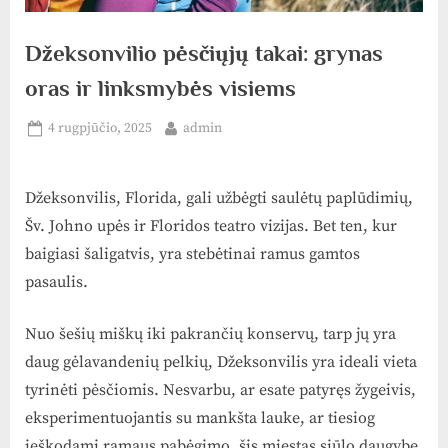
Džeksonvilio pėsčiųjų takai: grynas
oras ir linksmybės visiems
Posted
By
4 rugpjūčio, 2025
admin
on
Džeksonvilis, Florida, gali užbėgti saulėtų paplūdimių,
Šv. Johno upės ir Floridos teatro vizijas. Bet ten, kur
baigiasi šaligatvis, yra stebėtinai ramus gamtos
pasaulis.
Nuo šešių miškų iki pakrančių konservų, tarp jų yra
daug gėlavandenių pelkių, Džeksonvilis yra ideali vieta
tyrinėti pėsčiomis. Nesvarbu, ar esate patyręs žygeivis,
eksperimentuojantis su mankšta lauke, ar tiesiog
ieškodami ramaus pabėgimo, šis miestas siūlo daugybę