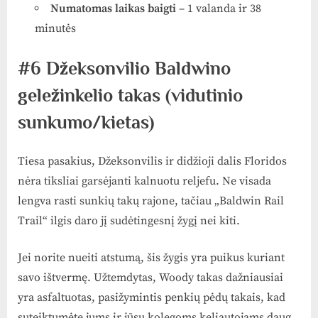
Numatomas laikas baigti
– 1 valanda ir 38
minutės
#6 Džeksonvilio Baldwino
geležinkelio takas (vidutinio
sunkumo/kietas)
Tiesa pasakius, Džeksonvilis ir didžioji dalis Floridos
nėra tiksliai garsėjanti kalnuotu reljefu. Ne visada
lengva rasti sunkių takų rajone, tačiau „Baldwin Rail
Trail“ ilgis daro jį sudėtingesnį žygį nei kiti.
Jei norite nueiti atstumą, šis žygis yra puikus kuriant
savo ištvermę. Užtemdytas, Woody takas dažniausiai
yra asfaltuotas, pasižymintis penkių pėdų takais, kad
suteiktumėte jums ir jūsų kolegoms keliautojams daug