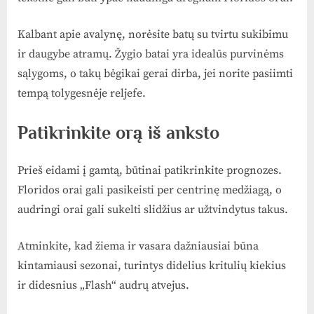
Kalbant apie avalynę, norėsite batų su tvirtu sukibimu
ir daugybe atramų. Žygio batai yra idealūs purvinėms
sąlygoms, o takų bėgikai gerai dirba, jei norite pasiimti
tempą tolygesnėje reljefe.
Patikrinkite orą iš anksto
Prieš eidami į gamtą, būtinai patikrinkite prognozes.
Floridos orai gali pasikeisti per centrinę medžiagą, o
audringi orai gali sukelti slidžius ar užtvindytus takus.
Atminkite, kad žiema ir vasara dažniausiai būna
kintamiausi sezonai, turintys didelius kritulių kiekius
ir didesnius „Flash“ audrų atvejus.