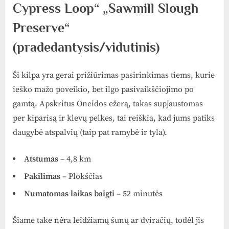
Cypress Loop“ „Sawmill Slough
Preserve“
(pradedantysis/vidutinis)
Ši kilpa yra gerai prižiūrimas pasirinkimas tiems, kurie
ieško mažo poveikio, bet ilgo pasivaikščiojimo po
gamtą. Apskritus Oneidos ežerą, takas supjaustomas
per kiparisą ir klevų pelkes, tai reiškia, kad jums patiks
daugybė atspalvių (taip pat ramybė ir tyla).
Atstumas
– 4,8 km
Pakilimas
– Plokščias
Numatomas laikas baigti
– 52 minutės
Šiame take nėra leidžiamų šunų ar dviračių, todėl jis