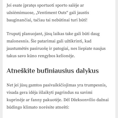
Jei esate įpratęs sportuoti sporto salėje ar
užsiėmimuose, „Ventiment Outs“ gali jaustis
bauginančiai, tačiau tai nebūtinai turi būti!
Truputį planuojant, jūsų laikas take gali būti daug
malonesnis. Šie patarimai gali užtikrinti, kad
jaustumėtės pasiruošę ir patogiai, nes liepiate naujus
takus savo kūno rengybos kelionėje.
Atneškite būtiniausius dalykus
Net jei jūsų gamtos pasivaikščiojimas yra trumpesnis,
visada gera idėja išlaikyti pagrindus su savimi
kuprinėje ar fanny pakuotėje. Dėl Džeksonvilio dažnai
būdingo klimato norėsite atnešti: