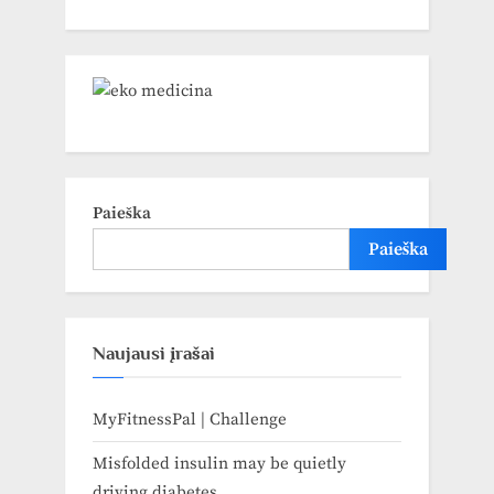
Paieška
Paieška
Naujausi įrašai
MyFitnessPal | Challenge
Misfolded insulin may be quietly
driving diabetes