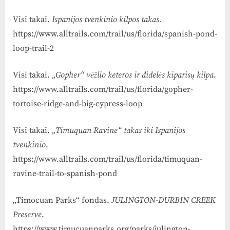
Visi takai.
Ispanijos tvenkinio kilpos takas.
https://www.alltrails.com/trail/us/florida/spanish-pond-
loop-trail-2
Visi takai.
„Gopher“ vėžlio keteros ir didelės kiparisų kilpa
.
https://www.alltrails.com/trail/us/florida/gopher-
tortoise-ridge-and-big-cypress-loop
Visi takai.
„Timuquan Ravine“ takas iki Ispanijos
tvenkinio
.
https://www.alltrails.com/trail/us/florida/timuquan-
ravine-trail-to-spanish-pond
„Timocuan Parks“ fondas.
JULINGTON-DURBIN CREEK
Preserve
.
https://www.timucuanparks.org/parks/julington-