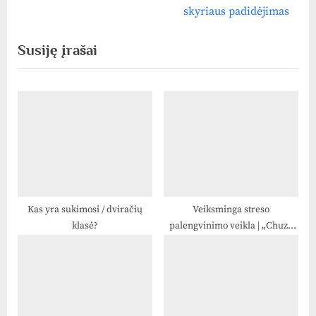
v
x
įrašų
skyriaus padidėjimas
i
t
Susiję įrašai
o
P
u
o
s
s
P
t
o
:
s
t
:
Kas yra sukimosi / dviračių
Veiksminga streso
klasė?
palengvinimo veikla | „Chuze
Fitness“