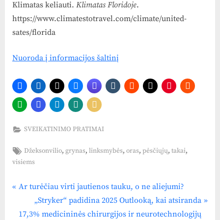
Klimatas keliauti.
Klimatas Floridoje
.
https://www.climatestotravel.com/climate/united-
sates/florida
Nuoroda į informacijos šaltinį
SVEIKATINIMO PRATIMAI
Tags:
,
,
,
,
,
,
Džeksonvilio
grynas
linksmybės
oras
pėsčiųjų
takai
visiems
P
Navigacija
Ar turėčiau virti jautienos tauku, o ne aliejumi?
r
N
„Stryker“ padidina 2025 Outlooką, kai atsiranda
tarp
e
e
17,3% medicininės chirurgijos ir neurotechnologijų