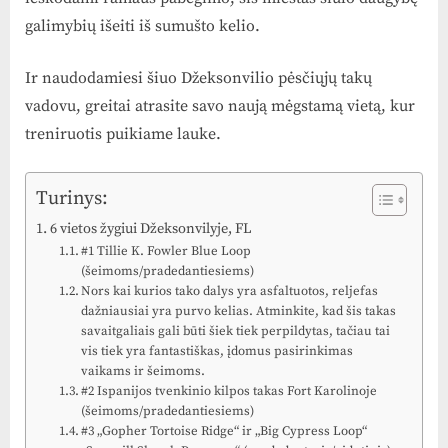
galimybių išeiti iš sumušto kelio.
Ir naudodamiesi šiuo Džeksonvilio pėsčiųjų takų
vadovu, greitai atrasite savo naują mėgstamą vietą, kur
treniruotis puikiame lauke.
Turinys:
6 vietos žygiui Džeksonvilyje, FL
#1 Tillie K. Fowler Blue Loop
(šeimoms/pradedantiesiems)
Nors kai kurios tako dalys yra asfaltuotos, reljefas
dažniausiai yra purvo kelias. Atminkite, kad šis takas
savaitgaliais gali būti šiek tiek perpildytas, tačiau tai
vis tiek yra fantastiškas, įdomus pasirinkimas
vaikams ir šeimoms.
#2 Ispanijos tvenkinio kilpos takas Fort Karolinoje
(šeimoms/pradedantiesiems)
#3 „Gopher Tortoise Ridge“ ir „Big Cypress Loop“