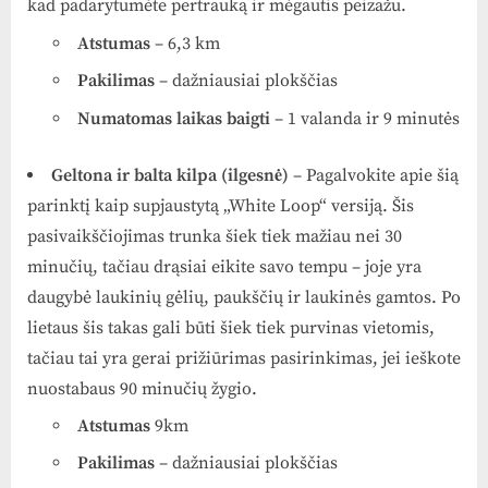
kad padarytumėte pertrauką ir mėgautis peizažu.
Atstumas
– 6,3 km
Pakilimas
– dažniausiai plokščias
Numatomas laikas baigti
– 1 valanda ir 9 minutės
Geltona ir balta kilpa (ilgesnė)
– Pagalvokite apie šią
parinktį kaip supjaustytą „White Loop“ versiją. Šis
pasivaikščiojimas trunka šiek tiek mažiau nei 30
minučių, tačiau drąsiai eikite savo tempu – joje yra
daugybė laukinių gėlių, paukščių ir laukinės gamtos. Po
lietaus šis takas gali būti šiek tiek purvinas vietomis,
tačiau tai yra gerai prižiūrimas pasirinkimas, jei ieškote
nuostabaus 90 minučių žygio.
Atstumas
9km
Pakilimas
– dažniausiai plokščias