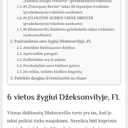
„Sawmill Slough Preserve“ (pradedantysis/vidutinis)
#4 „Timuquan Ravine“ takas iki Ispanijos tvenkinio
(pradedantysis/vidutinio sunkumo)
#5 JULINGTON DURBIN CREEK DRESVER
(pradedantysis/vidutinio sunkumo)
#6 Džeksonvilio Baldwino geležinkelio takas (vidutinio
sunkumo/kietas)
Pasiruošimas savo žygiui Džeksonvilyje, FL
Atneškite būtiniausius dalykus
Apsirenkite patogiai
Patikrinkite orą iš anksto
Perskaitykite savo vietines gaires
Jei reikia, imkitės kūdikio žingsnių
Patirkite daugiau iš treniruotės su chuze
6 vietos žygiui Džeksonvilyje, FL
Vienas didžiausių Džeksonvilio turto yra tas, kad jo
takai puikiai tinka naujokams. Nereikia būti kuprinės