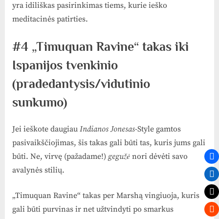
yra idiliškas pasirinkimas tiems, kurie ieško
meditacinės patirties.
#4 „Timuquan Ravine“ takas iki
Ispanijos tvenkinio
(pradedantysis/vidutinio
sunkumo)
Jei ieškote daugiau
Indianos Jonesas
-Style gamtos
pasivaikščiojimas, šis takas gali būti tas, kuris jums gali
būti. Ne, virvę (pažadame!)
gegužė
nori dėvėti savo
avalynės stilių.
„Timuquan Ravine“ takas per Marshą vingiuoja, kuris
gali būti purvinas ir net užtvindyti po smarkus