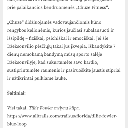
prie palaikančios bendruomenės „Chuze Fitness“.
„Chuze“ didžiuojamės vadovaujančiomis kūno
rengybos kelionėmis, kurios jaučiasi subalansuoti ir
išsipildę – fiziškai, psichiškai ir emociškai. Jei šie
Džeksonvilio pėsčiųjų takai jus įkvepia, išbandykite 7
dienų nemokamą bandymą mūsų sporto salėje
Džeksonvilyje, kad sukurtumėte savo kardio,
sustiprintumėte raumenis ir pasiruoškite jaustis stipriai
ir užtikrintai puikiame lauke.
Šaltiniai:
Visi takai.
Tillie Fowler mėlyna kilpa
.
https://www.alltrails.com/trail/us/florida/tillie-fowler-
blue-loop