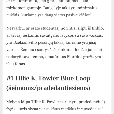
ar triatlonininku, kad jį prakaituotumėte, kai
mirkomoji gamtoje. Daugelyje takų yra minimalus
aukštis, kuriame yra daug vietos pasivaikščioti.
Nesvarbu, ar esate studentas, norintis išlipti iš tinklo,
ar tėvas, ieškantis savaitgalio išvykos su savo vaikais,
yra Džeksonvilio pėsčiųjų takas, kuriame yra jūsų
vardas. Žemiau esantys šeši rinkiniai leidžia jums tai
padaryti savo tempu, o natūralus Floridos grožis yra
jūsų fonas.
#1 Tillie K. Fowler Blue Loop
(šeimoms/pradedantiesiems)
Mėlyna kilpa Tillie K. Fowler parke yra pradedančiųjų
žygis, kuris slysta per aukštus medžius ir nuveda jus į