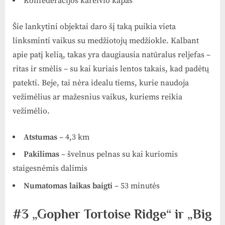
Konfederacijos kareivio kapas
Šie lankytini objektai daro šį taką puikia vieta
linksminti vaikus su medžiotojų medžiokle. Kalbant
apie patį kelią, takas yra daugiausia natūralus reljefas –
ritas ir smėlis – su kai kuriais lentos takais, kad padėtų
patekti. Beje, tai nėra idealu tiems, kurie naudoja
vežimėlius ar mažesnius vaikus, kuriems reikia
vežimėlio.
Atstumas
– 4,3 km
Pakilimas
– švelnus pelnas su kai kuriomis
staigesnėmis dalimis
Numatomas laikas baigti
– 53 minutės
#3 „Gopher Tortoise Ridge“ ir „Big