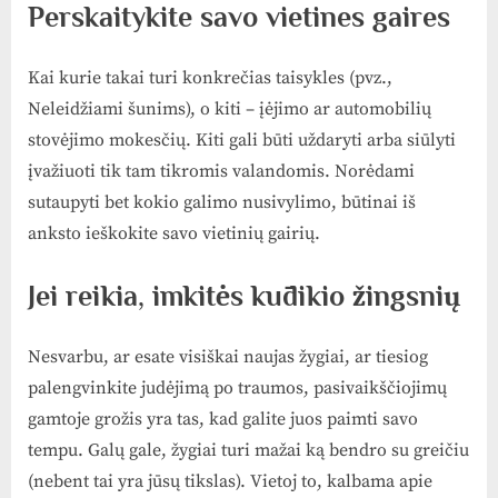
Perskaitykite savo vietines gaires
Kai kurie takai turi konkrečias taisykles (pvz.,
Neleidžiami šunims), o kiti – įėjimo ar automobilių
stovėjimo mokesčių. Kiti gali būti uždaryti arba siūlyti
įvažiuoti tik tam tikromis valandomis. Norėdami
sutaupyti bet kokio galimo nusivylimo, būtinai iš
anksto ieškokite savo vietinių gairių.
Jei reikia, imkitės kūdikio žingsnių
Nesvarbu, ar esate visiškai naujas žygiai, ar tiesiog
palengvinkite judėjimą po traumos, pasivaikščiojimų
gamtoje grožis yra tas, kad galite juos paimti savo
tempu. Galų gale, žygiai turi mažai ką bendro su greičiu
(nebent tai yra jūsų tikslas). Vietoj to, kalbama apie