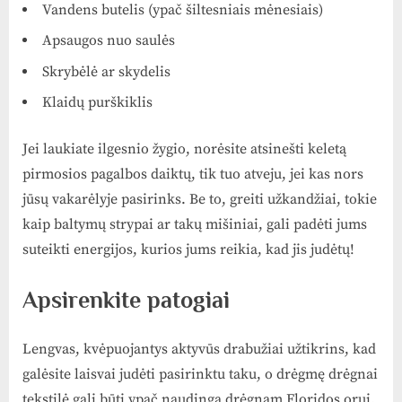
Vandens butelis (ypač šiltesniais mėnesiais)
Apsaugos nuo saulės
Skrybėlė ar skydelis
Klaidų purškiklis
Jei laukiate ilgesnio žygio, norėsite atsinešti keletą
pirmosios pagalbos daiktų, tik tuo atveju, jei kas nors
jūsų vakarėlyje pasirinks. Be to, greiti užkandžiai, tokie
kaip baltymų strypai ar takų mišiniai, gali padėti jums
suteikti energijos, kurios jums reikia, kad jis judėtų!
Apsirenkite patogiai
Lengvas, kvėpuojantys aktyvūs drabužiai užtikrins, kad
galėsite laisvai judėti pasirinktu taku, o drėgmę drėgnai
tekstilė gali būti ypač naudinga drėgnam Floridos orui.