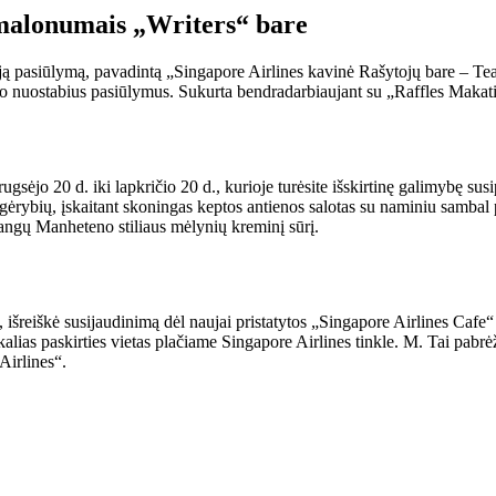
 malonumais „Writers“ bare
ują pasiūlymą, pavadintą „Singapore Airlines kavinė Rašytojų bare – Tea
savo nuostabius pasiūlymus. Sukurta bendradarbiaujant su „Raffles Makati“
ėjo 20 d. iki lapkričio 20 d., kurioje turėsite išskirtinę galimybę susipa
ų gėrybių, įskaitant skoningas keptos antienos salotas su naminiu sambal
bangų Manheteno stiliaus mėlynių kreminį sūrį.
 išreiškė susijaudinimą dėl naujai pristatytos „Singapore Airlines Cafe“ 
 unikalias paskirties vietas plačiame Singapore Airlines tinkle. M. Tai pa
 Airlines“.