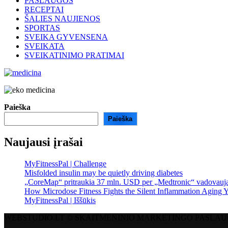
PASLAUGOS
RECEPTAI
ŠALIES NAUJIENOS
SPORTAS
SVEIKA GYVENSENA
SVEIKATA
SVEIKATINIMO PRATIMAI
Paieška
Paieška
Naujausi įrašai
MyFitnessPal | Challenge
Misfolded insulin may be quietly driving diabetes
„CoreMap“ pritraukia 37 mln. USD per „Medtronic“ vadovauj
How Microdose Fitness Fights the Silent Inflammation Aging 
MyFitnessPal | Iššūkis
WEBSTUDIO.LT © SKAITMENINIO MARKETINGO PASLAUGOS. SEO tekst