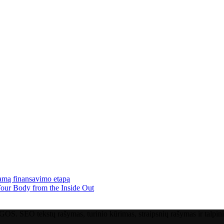
amą finansavimo etapą
Your Body from the Inside Out
ų rašymas, turinio kūrimas, straipsnių rašymas ir talpinimas