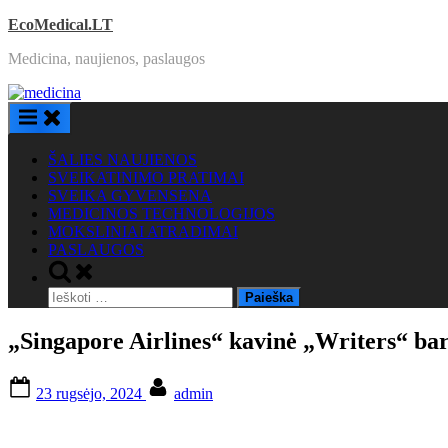
Skip
EcoMedical.LT
to
Medicina, naujienos, paslaugos
content
ŠALIES NAUJIENOS
SVEIKATINIMO PRATIMAI
SVEIKA GYVENSENA
MEDICINOS TECHNOLOGIJOS
MOKSLINIAI ATRADIMAI
PASLAUGOS
Toggle
search
Ieškoti:
form
„Singapore Airlines“ kavinė „Writers“ bare
Posted
By
23 rugsėjo, 2024
admin
on