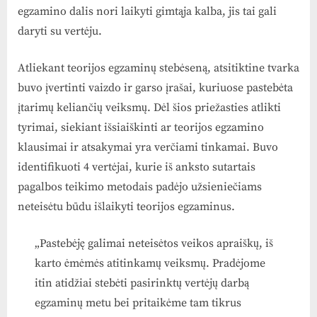
egzamino dalis nori laikyti gimtąja kalba, jis tai gali
daryti su vertėju.
Atliekant teorijos egzaminų stebėseną, atsitiktine tvarka
buvo įvertinti vaizdo ir garso įrašai, kuriuose pastebėta
įtarimų keliančių veiksmų. Dėl šios priežasties atlikti
tyrimai, siekiant išsiaiškinti ar teorijos egzamino
klausimai ir atsakymai yra verčiami tinkamai. Buvo
identifikuoti 4 vertėjai, kurie iš anksto sutartais
pagalbos teikimo metodais padėjo užsieniečiams
neteisėtu būdu išlaikyti teorijos egzaminus.
„Pastebėję galimai neteisėtos veikos apraiškų, iš
karto ėmėmės atitinkamų veiksmų. Pradėjome
itin atidžiai stebėti pasirinktų vertėjų darbą
egzaminų metu bei pritaikėme tam tikrus