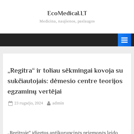
Skip
to
EcoMedical.LT
content
Medicina, naujienos, paslaugos
„Regitra“ ir toliau sėkmingai kovoja su
sukčiautojais: dėmesio centre teorijos
egzaminų vertėjai
Posted
By
23 rugsėjo, 2024
admin
on
„Regitroje“ įdiegtos antikorupcinės priemonės leido