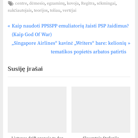
Tags:
,
,
,
,
,
,
centre
dėmesio
egzaminų
kovoja
Regitra
sėkmingai
,
,
,
sukčiautojais
teorijos
toliau
vertėjai
P
Navigacija
Kaip naudoti PPSSPP emuliatorių žaisti PSP žaidimus?
r
(Kaip God Of War)
tarp
e
N
„Singapore Airlines“ kavinė „Writers“ bare: kelionių
v
e
įrašų
tematikos popietės arbatos patirtis
i
x
Susiję įrašai
o
t
u
P
s
o
P
s
o
t
s
:
t
: