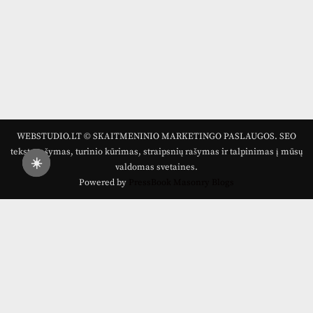
WEBSTUDIO.LT © SKAITMENINIO MARKETINGO PASLAUGOS. SEO
tekstų rašymas, turinio kūrimas, straipsnių rašymas ir talpinimas į mūsų
☀️
valdomas svetaines.
Powered by
PressBook Masonry Blogs
Draugai: -
Marketingo agentūra
-
Teisinės
konsultacijos
-
Skaidrių skenavimas
-
Klaipedos miesto
naujienos
-
Miesto naujienos
-
Saulius Narbutas
-
Įvaizdžio
kūrimas
-
Veidoskaita
-
Teniso treniruotės
- Pranešimai
spaudai -
Kauno naujienos
-
Regionų naujienos
-
Palangos
naujienos