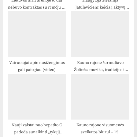
Lietuvos drift arenoje to dar
Slaugytoja Stefanija
nebuvo kontraktas su rėmėju 15
Jatulevičienė keičia į aktyvų
000€!
poilsį, prasidėsiantį kelią į
Paryžių
Vairuotojai apie nusižengimus
Kauno rajone šurmuliavo
gali patogiau (video)
Žolinės: muzika, tradicijos ir
bendrystė sujungė vietos
bendruomenes
Nauji vaistai nuo hepatito C
Kauno rajono visuomenės
padeda sunaikinti „tykųjį
sveikatos biurui – 15!