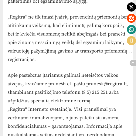
pakeitimus dėl egzaminavimo sąlygų.
„Regitra“ ne tik imasi įvairių prevencinių priemonių bei
atitinkamų veiksmų, kad eliminuotų galimą korupciją,
bet ir kviečia visuomenę nelikti abejingais bei pranešti
apie žinomą nesąžiningą veiklą dėl egzaminų laikymo,
vairuotojų pažymėjimų gavimo ar transporto priemonių
registracijos.
Apie pastebėtus įtariamus galimai neteisėtos veikos
atvejus, kviečiame pranešti el. paštu pranesk@regitra.lt,
skambinant pasitikėjimo telefonu (8 5) 215 251 arba
užpildžius specialią elektroninę formą
„Regitra“ interneto svetainėje. Visi pranešimai yra
vertinami ir analizuojami, o juos pateikusių asmenų
konfidencialumas – garantuojamas. Informacija apie
nusikalstamas veikas nedelsiant yra perduodama