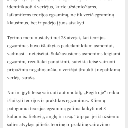
identifikuoti 4 vertėjus, kurie užsieniečiams,
laikantiems teorijos egzaminą, ne tik vertė egzaminų
klausimus, bet ir padėjo į juos atsakyti.
Tyrimo metu nustatyti net 28 atvejai, kai teorijos
egzaminas buvo išlaikytas padedant kitam asmeniui,
vadinasi – neteisėtai. Sukčiavusiems asmenims teigiami
egzaminų rezultatai panaikinti, suteikta teisė vairuoti
pripažinta negaliojančia, o vertėjai įtraukti į nepatikimų
vertėjų sąrašą.
Norint įgyti teisę vairuoti automobilį, „Regitroje“ reikia
išlaikyti teorijos ir praktikos egzaminus. Klientų
patogumui teorijos egzaminą galima laikyti net 3
kalbomis: lietuvių, anglų ir rusų. Taip pat jei iš užsienio
šalies atvykęs pilietis teorinę ir praktinę vairavimo