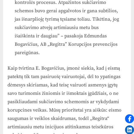
kontrolės procesus. Atpažintos sukčiavimo
schemos buvo gerai apgalvotos ir gana subtilios,
jas išnarplioję tyrimą tęsiame toliau. Tikėtina, jog
sukčiavimo atvejų artimiausiu metu bus
išaiškinta ir daugiau”
–
pasakoja Edmundas
Bogavičius, AB „Regitra” Korupcijos prevencijos
pareigūnas.
Kaip tvirtina E. Bogavičius, įmonė siekia, kad į eismą
patektų tik tam pasiruošę vairuotojai, dėl to ypatingas
dėmesys skiriamas, kad teisę vairuoti asmenys įgytų
savo turimomis žiniomis ir išmoktais įgūdžiais, o ne
pasikliaudami sukčiavimo schemomis ar vykdydami
korupcines veikas. Mūsų prioritetai yra aiškūs: eismo
saugumas ir veiklos skaidrumas, todėl „Regitra“
artimiausiu metu inicijuos atitinkamus teisėkūros