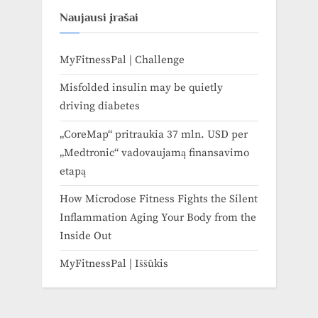
Naujausi įrašai
MyFitnessPal | Challenge
Misfolded insulin may be quietly
driving diabetes
„CoreMap“ pritraukia 37 mln. USD per
„Medtronic“ vadovaujamą finansavimo
etapą
How Microdose Fitness Fights the Silent
Inflammation Aging Your Body from the
Inside Out
MyFitnessPal | Iššūkis