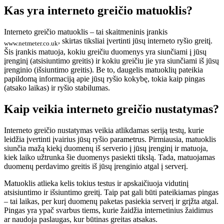
Kas yra interneto greičio matuoklis?
Interneto greičio matuoklis – tai skaitmeninis įrankis
, skirtas tiksliai įvertinti jūsų interneto ryšio greitį.
www.netmeter.co.uk
Šis įrankis matuoja, kokiu greičiu duomenys yra siunčiami į jūsų
įrenginį (atsisiuntimo greitis) ir kokiu greičiu jie yra siunčiami iš jūsų
įrenginio (išsiuntimo greitis). Be to, daugelis matuoklių pateikia
papildomą informaciją apie jūsų ryšio kokybę, tokia kaip pingas
(atsako laikas) ir ryšio stabilumas.
Kaip veikia interneto greičio nustatymas?
Interneto greičio nustatymas veikia atlikdamas seriją testų, kurie
leidžia įvertinti įvairius jūsų ryšio parametrus. Pirmiausia, matuoklis
siunčia mažą kiekį duomenų iš serverio į jūsų įrenginį ir matuoja,
kiek laiko užtrunka šie duomenys pasiekti tikslą. Tada, matuojamas
duomenų perdavimo greitis iš jūsų įrenginio atgal į serverį.
Matuoklis atlieka kelis tokius testus ir apskaičiuoja vidutinį
atsisiuntimo ir išsiuntimo greitį. Taip pat gali būti pateikiamas pingas
– tai laikas, per kurį duomenų paketas pasiekia serverį ir grįžta atgal.
Pingas yra ypač svarbus tiems, kurie žaidžia internetinius žaidimus
ar naudoja paslaugas, kur būtinas greitas atsakas.