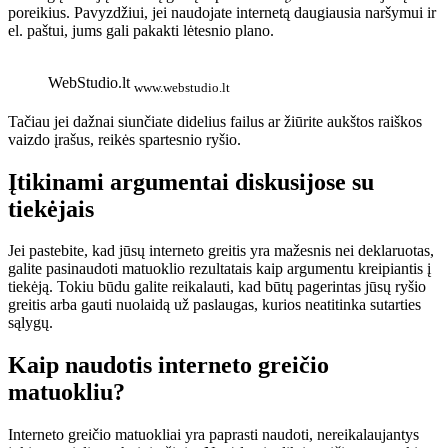
poreikius. Pavyzdžiui, jei naudojate internetą daugiausia naršymui ir
el. paštui, jums gali pakakti lėtesnio plano.
WebStudio.lt
www.webstudio.lt
Tačiau jei dažnai siunčiate didelius failus ar žiūrite aukštos raiškos
vaizdo įrašus, reikės spartesnio ryšio.
Įtikinami argumentai diskusijose su
tiekėjais
Jei pastebite, kad jūsų interneto greitis yra mažesnis nei deklaruotas,
galite pasinaudoti matuoklio rezultatais kaip argumentu kreipiantis į
tiekėją. Tokiu būdu galite reikalauti, kad būtų pagerintas jūsų ryšio
greitis arba gauti nuolaidą už paslaugas, kurios neatitinka sutarties
sąlygų.
Kaip naudotis interneto greičio
matuokliu?
Interneto greičio matuokliai yra paprasti naudoti, nereikalaujantys