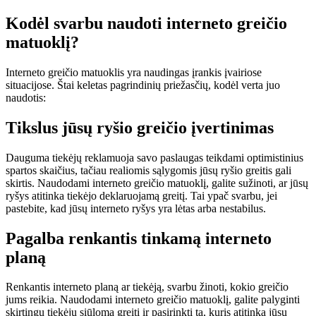
Kodėl svarbu naudoti interneto greičio
matuoklį?
Interneto greičio matuoklis yra naudingas įrankis įvairiose
situacijose. Štai keletas pagrindinių priežasčių, kodėl verta juo
naudotis:
Tikslus jūsų ryšio greičio įvertinimas
Dauguma tiekėjų reklamuoja savo paslaugas teikdami optimistinius
spartos skaičius, tačiau realiomis sąlygomis jūsų ryšio greitis gali
skirtis. Naudodami interneto greičio matuoklį, galite sužinoti, ar jūsų
ryšys atitinka tiekėjo deklaruojamą greitį. Tai ypač svarbu, jei
pastebite, kad jūsų interneto ryšys yra lėtas arba nestabilus.
Pagalba renkantis tinkamą interneto
planą
Renkantis interneto planą ar tiekėją, svarbu žinoti, kokio greičio
jums reikia. Naudodami interneto greičio matuoklį, galite palyginti
skirtingų tiekėjų siūlomą greitį ir pasirinkti tą, kuris atitinka jūsų