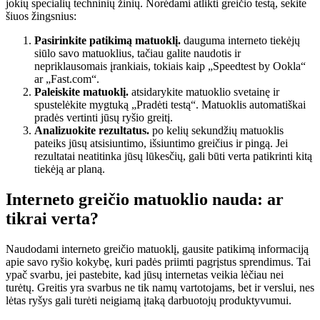
jokių specialių techninių žinių. Norėdami atlikti greičio testą, sekite
šiuos žingsnius:
Pasirinkite patikimą matuoklį.
dauguma interneto tiekėjų
siūlo savo matuoklius, tačiau galite naudotis ir
nepriklausomais įrankiais, tokiais kaip „Speedtest by Ookla“
ar „Fast.com“.
Paleiskite matuoklį.
atsidarykite matuoklio svetainę ir
spustelėkite mygtuką „Pradėti testą“. Matuoklis automatiškai
pradės vertinti jūsų ryšio greitį.
Analizuokite rezultatus.
po kelių sekundžių matuoklis
pateiks jūsų atsisiuntimo, išsiuntimo greičius ir pingą. Jei
rezultatai neatitinka jūsų lūkesčių, gali būti verta patikrinti kitą
tiekėją ar planą.
Interneto greičio matuoklio nauda: ar
tikrai verta?
Naudodami interneto greičio matuoklį, gausite patikimą informaciją
apie savo ryšio kokybę, kuri padės priimti pagrįstus sprendimus. Tai
ypač svarbu, jei pastebite, kad jūsų internetas veikia lėčiau nei
turėtų. Greitis yra svarbus ne tik namų vartotojams, bet ir verslui, nes
lėtas ryšys gali turėti neigiamą įtaką darbuotojų produktyvumui.