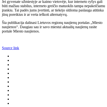
Jei gyvenate užmiestyje ar kaimo vietovėje, kur interneto ryšys gali
būti mažiau stabilus, interneto greičio matuoklis tampa nepakeičiamu
įrankiu. Tai padės jums įvertinti, ar tiekėjo siūloma paslauga atitinka
jūsų poreikius ir ar verta ieškoti alternatyvų.
Šia publikacija dalinasi Lietuvos regionų naujienų portalas „Miesto
naujienos“. Daugiau sau ir savo miestui aktualių naujienų rasite
portale Miesto naujienos.
Source link