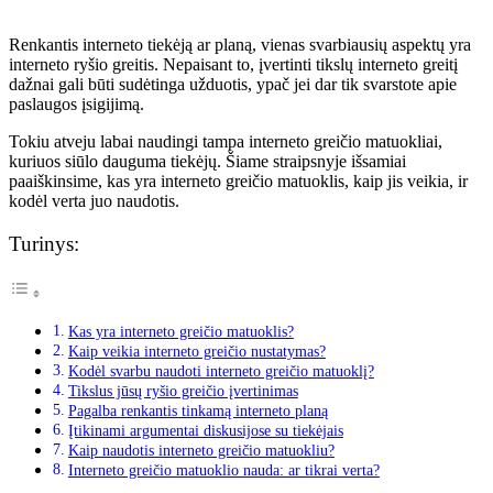
Renkantis interneto tiekėją ar planą, vienas svarbiausių aspektų yra
interneto ryšio greitis. Nepaisant to, įvertinti tikslų interneto greitį
dažnai gali būti sudėtinga užduotis, ypač jei dar tik svarstote apie
paslaugos įsigijimą.
Tokiu atveju labai naudingi tampa interneto greičio matuokliai,
kuriuos siūlo dauguma tiekėjų. Šiame straipsnyje išsamiai
paaiškinsime, kas yra interneto greičio matuoklis, kaip jis veikia, ir
kodėl verta juo naudotis.
Turinys:
Kas yra interneto greičio matuoklis?
Kaip veikia interneto greičio nustatymas?
Kodėl svarbu naudoti interneto greičio matuoklį?
Tikslus jūsų ryšio greičio įvertinimas
Pagalba renkantis tinkamą interneto planą
Įtikinami argumentai diskusijose su tiekėjais
Kaip naudotis interneto greičio matuokliu?
Interneto greičio matuoklio nauda: ar tikrai verta?