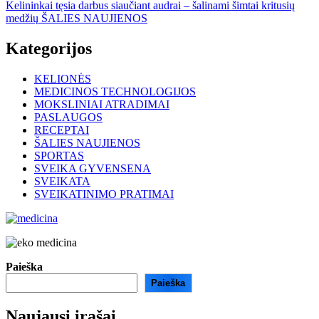
Kelininkai tęsia darbus siaučiant audrai – šalinami šimtai kritusių
medžių
ŠALIES NAUJIENOS
Kategorijos
KELIONĖS
MEDICINOS TECHNOLOGIJOS
MOKSLINIAI ATRADIMAI
PASLAUGOS
RECEPTAI
ŠALIES NAUJIENOS
SPORTAS
SVEIKA GYVENSENA
SVEIKATA
SVEIKATINIMO PRATIMAI
Paieška
Paieška
Naujausi įrašai