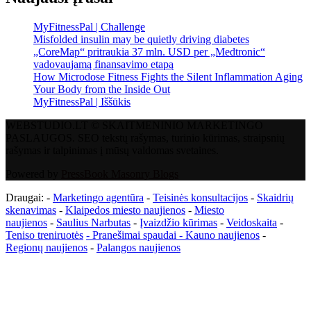
MyFitnessPal | Challenge
Misfolded insulin may be quietly driving diabetes
„CoreMap“ pritraukia 37 mln. USD per „Medtronic“
vadovaujamą finansavimo etapą
How Microdose Fitness Fights the Silent Inflammation Aging
Your Body from the Inside Out
MyFitnessPal | Iššūkis
WEBSTUDIO.LT © SKAITMENINIO MARKETINGO
PASLAUGOS. SEO tekstų rašymas, turinio kūrimas, straipsnių
rašymas ir talpinimas į mūsų valdomas svetaines.
Powered by
PressBook Masonry Blogs
Draugai: -
Marketingo agentūra
-
Teisinės konsultacijos
-
Skaidrių
skenavimas
-
Klaipedos miesto naujienos
-
Miesto
naujienos
-
Saulius Narbutas
-
Įvaizdžio kūrimas
-
Veidoskaita
-
Teniso treniruotės
- Pranešimai spaudai -
Kauno naujienos
-
Regionų naujienos
-
Palangos naujienos