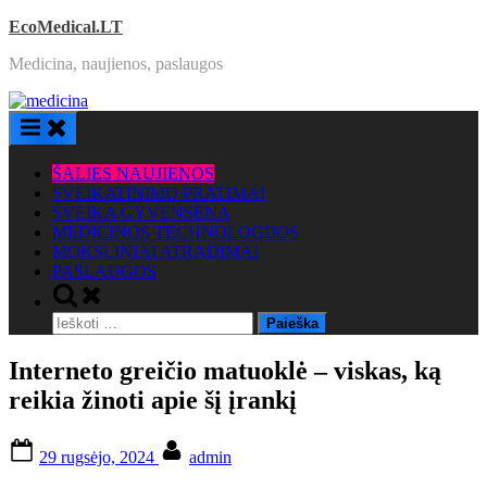
Skip
EcoMedical.LT
to
Medicina, naujienos, paslaugos
content
ŠALIES NAUJIENOS
SVEIKATINIMO PRATIMAI
SVEIKA GYVENSENA
MEDICINOS TECHNOLOGIJOS
MOKSLINIAI ATRADIMAI
PASLAUGOS
Toggle
search
Ieškoti:
form
Interneto greičio matuoklė – viskas, ką
reikia žinoti apie šį įrankį
Posted
By
29 rugsėjo, 2024
admin
on