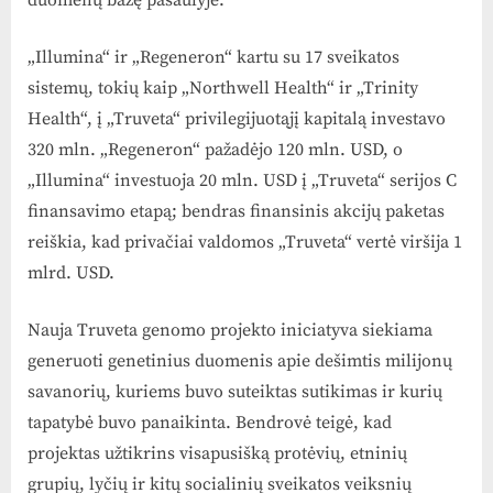
duomenų bazę pasaulyje.
„Illumina“ ir „Regeneron“ kartu su 17 sveikatos
sistemų, tokių kaip „Northwell Health“ ir „Trinity
Health“, į „Truveta“ privilegijuotąjį kapitalą investavo
320 mln. „Regeneron“ pažadėjo 120 mln. USD, o
„Illumina“ investuoja 20 mln. USD į „Truveta“ serijos C
finansavimo etapą; bendras finansinis akcijų paketas
reiškia, kad privačiai valdomos „Truveta“ vertė viršija 1
mlrd. USD.
Nauja Truveta genomo projekto iniciatyva siekiama
generuoti genetinius duomenis apie dešimtis milijonų
savanorių, kuriems buvo suteiktas sutikimas ir kurių
tapatybė buvo panaikinta. Bendrovė teigė, kad
projektas užtikrins visapusišką protėvių, etninių
grupių, lyčių ir kitų socialinių sveikatos veiksnių