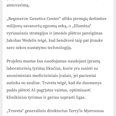
atstovavimą.
„Regeneron Genetics Center“ atliks pirmųjų dešimties
milijonų savanorių egzomų seką, o „Illumina“
vyriausiasis strategijos ir įmonės plėtros pareigūnas
Jakobas Wedelis teigė, kad bendrovė taip pat įtrauks
savo sekos nustatymo technologiją.
Projekto mastas bus naudojamas naudojant įprastų
laboratorinių tyrimų likučius, kurie yra susieti su
anoniminiais medicininiais įrašais, jei pacientai
sutinka su analize. Truveta teigė, kad šie duomenys
padės plėtoti AI pagrįstus vaistus, optimizuoti
klinikinius tyrimus ir geriau suprasti ligas.
„Truveta“ generalinis direktorius Terry'is Myersonas