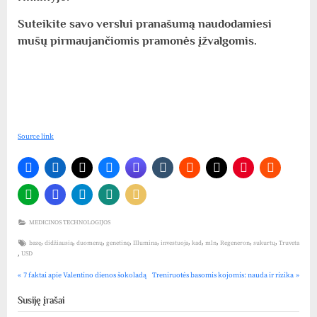
Suteikite savo verslui pranašumą naudodamiesi
mūsų pirmaujančiomis pramonės įžvalgomis.
Source link
MEDICINOS TECHNOLOGIJOS
Tags:
,
,
,
,
,
,
,
,
,
,
bazę
didžiausią
duomenų
genetinę
Illumina
investuoja
kad
mln
Regeneron
sukurtų
Truveta
,
USD
P
N
Navigacija
7 faktai apie Valentino dienos šokoladą
Treniruotės basomis kojomis: nauda ir rizika
r
e
tarp
e
x
Susiję įrašai
v
t
įrašų