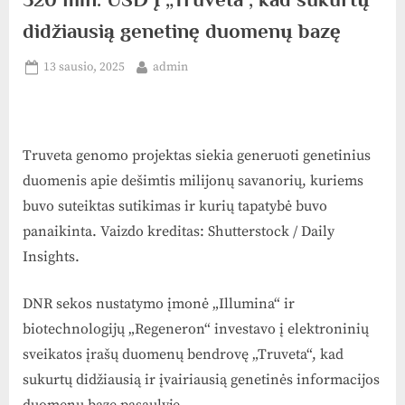
didžiausią genetinę duomenų bazę
Posted
By
13 sausio, 2025
admin
on
Truveta genomo projektas siekia generuoti genetinius
duomenis apie dešimtis milijonų savanorių, kuriems
buvo suteiktas sutikimas ir kurių tapatybė buvo
panaikinta. Vaizdo kreditas: Shutterstock / Daily
Insights.
DNR sekos nustatymo įmonė „Illumina“ ir
biotechnologijų „Regeneron“ investavo į elektroninių
sveikatos įrašų duomenų bendrovę „Truveta“, kad
sukurtų didžiausią ir įvairiausią genetinės informacijos