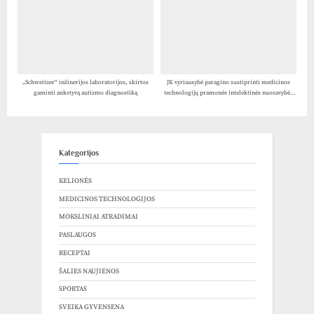
„Schweitzer“ inžinerijos laboratorijos, skirtos
JK vyriausybė paragino sustiprinti medicinos
gaminti ankstyvą autizmo diagnostiką
technologijų pramonės intelektinės nuosavybės
apsaugą
Kategorijos
KELIONĖS
MEDICINOS TECHNOLOGIJOS
MOKSLINIAI ATRADIMAI
PASLAUGOS
RECEPTAI
ŠALIES NAUJIENOS
SPORTAS
SVEIKA GYVENSENA