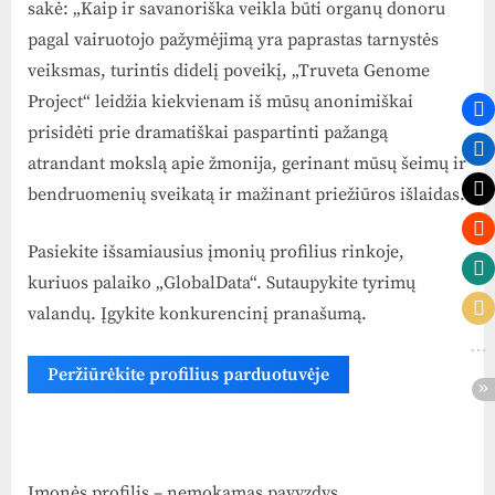
sakė: „Kaip ir savanoriška veikla būti organų donoru
pagal vairuotojo pažymėjimą yra paprastas tarnystės
veiksmas, turintis didelį poveikį, „Truveta Genome
Project“ leidžia kiekvienam iš mūsų anonimiškai
prisidėti prie dramatiškai paspartinti pažangą
atrandant mokslą apie žmonija, gerinant mūsų šeimų ir
bendruomenių sveikatą ir mažinant priežiūros išlaidas.
Pasiekite išsamiausius įmonių profilius rinkoje,
kuriuos palaiko „GlobalData“. Sutaupykite tyrimų
valandų. Įgykite konkurencinį pranašumą.
Peržiūrėkite profilius parduotuvėje
Įmonės profilis – nemokamas pavyzdys