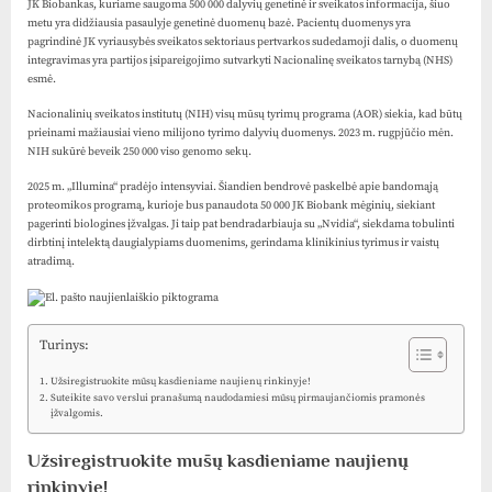
JK Biobankas, kuriame saugoma 500 000 dalyvių genetinė ir sveikatos informacija, šiuo
metu yra didžiausia pasaulyje genetinė duomenų bazė. Pacientų duomenys yra
pagrindinė JK vyriausybės sveikatos sektoriaus pertvarkos sudedamoji dalis, o duomenų
integravimas yra partijos įsipareigojimo sutvarkyti Nacionalinę sveikatos tarnybą (NHS)
esmė.
Nacionalinių sveikatos institutų (NIH) visų mūsų tyrimų programa (AOR) siekia, kad būtų
prieinami mažiausiai vieno milijono tyrimo dalyvių duomenys. 2023 m. rugpjūčio mėn.
NIH sukūrė beveik 250 000 viso genomo sekų.
2025 m. „Illumina“ pradėjo intensyviai. Šiandien bendrovė paskelbė apie bandomąją
proteomikos programą, kurioje bus panaudota 50 000 JK Biobank mėginių, siekiant
pagerinti biologines įžvalgas. Ji taip pat bendradarbiauja su „Nvidia“, siekdama tobulinti
dirbtinį intelektą daugialypiams duomenims, gerindama klinikinius tyrimus ir vaistų
atradimą.
Turinys:
Užsiregistruokite mūsų kasdieniame naujienų rinkinyje!
Suteikite savo verslui pranašumą naudodamiesi mūsų pirmaujančiomis pramonės
įžvalgomis.
Užsiregistruokite mūsų kasdieniame naujienų
rinkinyje!