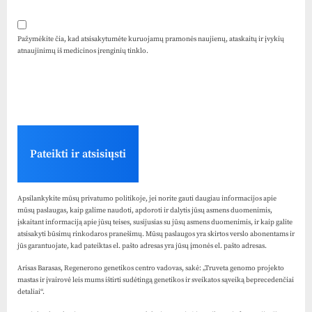
Pažymėkite čia, kad atsisakytumėte kuruojamų pramonės naujienų, ataskaitų ir įvykių
atnaujinimų iš medicinos įrenginių tinklo.
Pateikti ir atsisiųsti
Apsilankykite mūsų privatumo politikoje, jei norite gauti daugiau informacijos apie
mūsų paslaugas, kaip galime naudoti, apdoroti ir dalytis jūsų asmens duomenimis,
įskaitant informaciją apie jūsų teises, susijusias su jūsų asmens duomenimis, ir kaip galite
atsisakyti būsimų rinkodaros pranešimų. Mūsų paslaugos yra skirtos verslo abonentams ir
jūs garantuojate, kad pateiktas el. pašto adresas yra jūsų įmonės el. pašto adresas.
Arisas Barasas, Regenerono genetikos centro vadovas, sakė: „Truveta genomo projekto
mastas ir įvairovė leis mums ištirti sudėtingą genetikos ir sveikatos sąveiką beprecedenčiai
detaliai“.